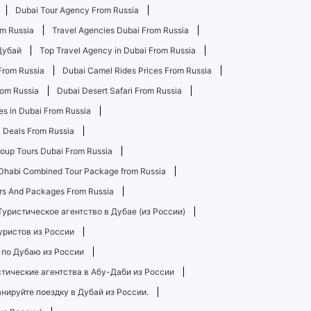
Dubai Tour Agency From Russia
om Russia
Travel Agencies Dubai From Russia
Дубай
Top Travel Agency in Dubai From Russia
From Russia
Dubai Camel Rides Prices From Russia
rom Russia
Dubai Desert Safari From Russia
s in Dubai From Russia
i Deals From Russia
oup Tours Dubai From Russia
Dhabi Combined Tour Package from Russia
rs And Packages From Russia
Туристическое агентство в Дубае (из России)
уристов из России
 по Дубаю из России
тические агентства в Абу-Даби из России
нируйте поездку в Дубай из России.