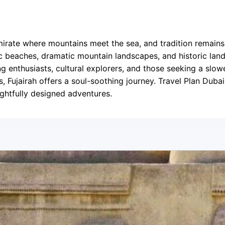
 emirate where mountains meet the sea, and tradition remain
nic beaches, dramatic mountain landscapes, and historic la
ving enthusiasts, cultural explorers, and those seeking a slo
s, Fujairah offers a soul-soothing journey. Travel Plan Duba
ughtfully designed adventures.