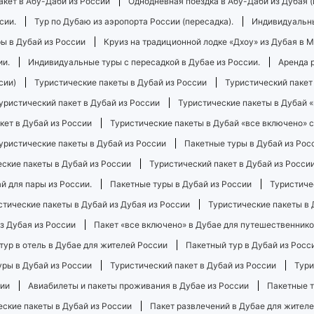
акет в Абу-Даби из России
Однодневная поездка в Абу-Даби из Дубая (
сии.
Тур по Дубаю из аэропорта России (пересадка).
Индивидуальны
ы в Дубай из России
Круиз на традиционной лодке «Дхоу» из Дубая в 
ии.
Индивидуальные туры с пересадкой в ​​Дубае из России.
Аренда 
сии)
Туристические пакеты в Дубай из России
Туристический пакет
уристический пакет в Дубай из России
Туристические пакеты в Дубай 
кет в Дубай из России
Туристические пакеты в Дубай «все включено» с
уристические пакеты в Дубай из России
Пакетные туры в Дубай из Рос
ские пакеты в Дубай из России
Туристический пакет в Дубай из Росси
й для пары из России.
Пакетные туры в Дубай из России
Туристиче
стические пакеты в Дубай из Дубая из России
Туристические пакеты в 
з Дубая из России
Пакет «все включено» в Дубае для путешественнико
тур в отель в Дубае для жителей России
Пакетный тур в Дубай из Росс
уры в Дубай из России
Туристический пакет в Дубай из России
Тури
сии
Авиабилеты и пакеты проживания в Дубае из России
Пакетные т
еские пакеты в Дубай из России
Пакет развлечений в Дубае для жител