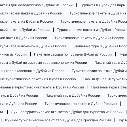
акеты для молодоженов в Дубае из России
Турпакет в Дубай для пары 
ристический пакет в Дубай из России
Туристические пакеты в Дубай из
ские пакеты из Дубая в Россию
Туристические пакеты в Дубай из Росс
ский пакет в Дубай из России
Туристические пакеты из Дубая в Росси
ий пакет в Дубай из России
Туристические пакеты в Дубай из России
туры «все включено» в Дубай из России
Дешевые туры в Дубай из Рос
ников из России
Пакетное сафари по пустыне Дубая из России
Тури
туры в Дубай по системе «все включено» из России
Пакетный тур в Ду
ры «все включено» в Дубай из России
Туристические пакеты в Дубай и
ые туристические пакеты из Дубая в Россию
Самый дешевый туристиче
ешевые туристические пакеты в Дубай из России
Пакетные туры в оте
 тур в Дубай из России
Пакетный тур в Дубай из России
Туристичес
тур в Дубай из России
Туристическое агентство в Дубае (Россия)
ии.
Лучшее туристическое агентство в Дубае для туристов из России
Лучшее туристическое агентство в Дубае для граждан России
Тур 