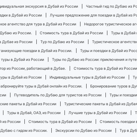
ивидуальная экскурсия в Дубай из России
Частный гид по Дубаю из Р
здки в Дубай из России
Лучшее предложение для поездки в Дубай из Р
ое агентство для тура в Дубай из России
Недорогое туристическое аге
 Дубаю из России.
Стоимость тура в Дубай из России
Туры в Дубай 
в Дубае из России
Тур по Дубаю из России
Туристическое агентств
ганизующие поездки в Дубай из России.
Туры и поездки в Дубай из Рос
туры в Дубай из России
Туры по Дубаю из России: приключения и пут
тор из России, работающий в Дубае.
Стоимость тура в Дубай из России
уры в Дубай из России
Индивидуальные туры в Дубай из России
Ту
Забронируйте туры в Дубай онлайн из России.
Бронирование туров в Ду
сии
Путеводитель по Дубаю для туристов из России
Туры и поездки
ские пакеты в Дубай из России
Туристические пакеты в Дубай из Дубая
Туры в Дубай, ОАЭ, из России
Лучшие туры в Дубай из России
Т
й из России
Стоимость тура в Дубай из России
Стоимость поездки 
 Дубаю с гидом из России.
Экскурсии по Дубаю из России
Тур в Дуб