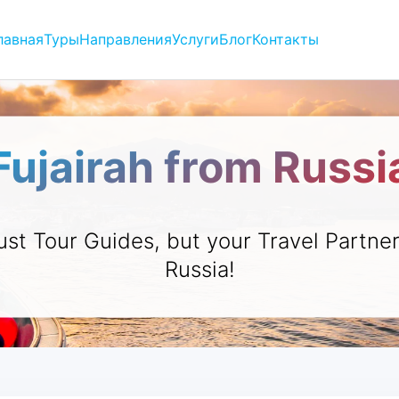
лавная
Туры
Направления
Услуги
Блог
Контакты
Fujairah from Russi
ust Tour Guides, but your Travel Partne
Russia!