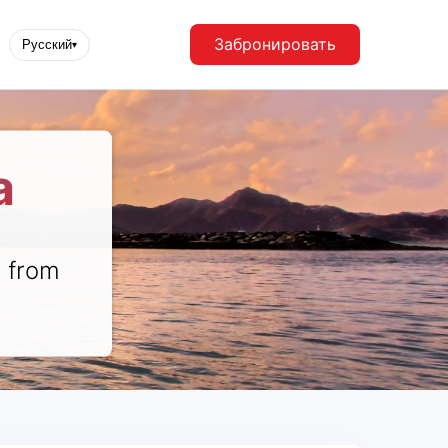
Забронировать
Русский
▾
a
r from