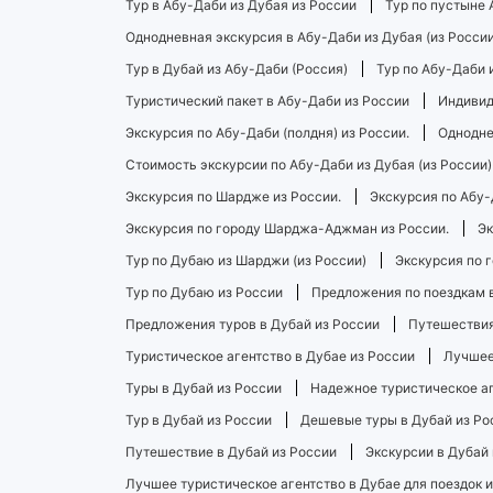
Тур в Абу-Даби из Дубая из России
Тур по пустыне 
Однодневная экскурсия в Абу-Даби из Дубая (из России
Тур в Дубай из Абу-Даби (Россия)
Тур по Абу-Даби 
Туристический пакет в Абу-Даби из России
Индивид
Экскурсия по Абу-Даби (полдня) из России.
Однодне
Стоимость экскурсии по Абу-Даби из Дубая (из России)
Экскурсия по Шардже из России.
Экскурсия по Абу-
Экскурсия по городу Шарджа-Аджман из России.
Эк
Тур по Дубаю из Шарджи (из России)
Экскурсия по 
Тур по Дубаю из России
Предложения по поездкам в
Предложения туров в Дубай из России
Путешествия
Туристическое агентство в Дубае из России
Лучшее
Туры в Дубай из России
Надежное туристическое аг
Тур в Дубай из России
Дешевые туры в Дубай из Ро
Путешествие в Дубай из России
Экскурсии в Дубай 
Лучшее туристическое агентство в Дубае для поездок 