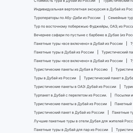
Стоимость тура в Дубай из России
Туристический п
Индивидуальная вертолетная экскурсия в Дубай из Рос
Туроператоры по Абу-Даби из России
Семейные тур
Тур по восточному побережью Фуджейры, ОАЭ, из Росс
Вечернее сафари по пустыне с барбекю в Дубае (из Рос
Пакетные туры «все включено» в Дубай из России
Т
Пакетные туры в Дубай из России
Туристический па
Пакетные туры «все включено» в Дубай из России
Т
Туристические пакеты из Дубая в Россию
Туристиче
Туры в Дубай из России
Туристический пакет в Дуба
Туристические пакеты в ОАЭ: Дубай из России
Тури
Турпакет в Дубай с перелетом из России.
Посылки и
Туристические пакеты в Дубай из России
Пакетный 
Туристический пакет в Дубай из России
Пакетные т
Лучшие пакетные туры в отели Дубая для жителей Рос
Пакетные туры в Дубай для пар из России
Туристич