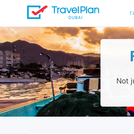
Г
Not j