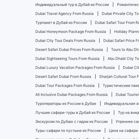
Индивидуальный тур в Дубай из России
Романтическ
Dubai Travel Agency From Russia
Dubai Private City T
Турпакет в Дубай из России
Dubai Safari Tour From R
Dubai Honeymoon Package From Russia
Holiday Plann
Dubai City Tour Deals From Russia
Dubai Safari Price F
Desert Safari Dubai Prices From Russia
Tours to Abu Dh
Dubai Sightseeing Tours From Russia
Abu Dhabi City To
Dubai Luxury Vacation Packages From Russia
Dubai Ci
Desert Safari Dubai From Russia
Sharjah Cultural Tour 
Dubai Tour Packages From Russia
Туристические паке
All Inclusive Dubai Packages From Russia
Dubai Touris
Туроператоры из России в Дубае
Индивидуальная э
Лучшие сафари-туры в Дубай из России
Тур на вне
Экскурсии по Дубаю с гидом из России
Утреннее са
Туры-сафари по пустыне из России
Цена на сафари 