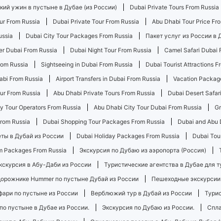
ий ужин в пустыне в Дубае (из России)
Dubai Private Tours From Russia
our From Russia
Dubai Private Tour From Russia
Abu Dhabi Tour Price Fr
ussia
Dubai City Tour Packages From Russia
Пакет услуг из России в 
er Dubai From Russia
Dubai Night Tour From Russia
Camel Safari Dubai 
rom Russia
Sightseeing in Dubai From Russia
Dubai Tourist Attractions F
abi From Russia
Airport Transfers in Dubai From Russia
Vacation Package
ur From Russia
Abu Dhabi Private Tours From Russia
Dubai Desert Safar
ty Tour Operators From Russia
Abu Dhabi City Tour Dubai From Russia
Gr
From Russia
Dubai Shopping Tour Packages From Russia
Dubai and Abu 
ты в Дубай из России
Dubai Holiday Packages From Russia
Dubai Tou
m Packages From Russia
Экскурсия по Дубаю из аэропорта (Россия)
кскурсия в Абу-Даби из России
Туристические агентства в Дубае для т
дорожнике Hummer по пустыне Дубай из России
Пешеходные экскурсии
фари по пустыне из России
Верблюжий тур в Дубай из России
Турис
по пустыне в Дубае из России.
Экскурсия по Дубаю из России.
Спла