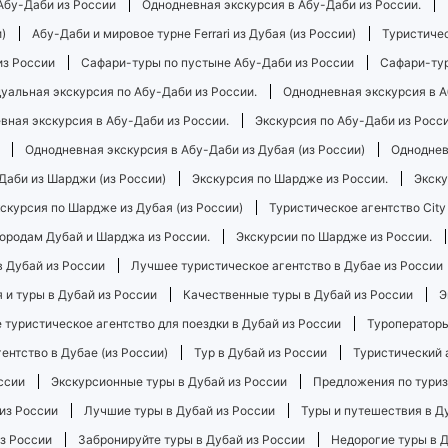
Абу-Даби из России
Однодневная экскурсия в Абу-Даби из России.
)
Абу-Даби и мировое турне Ferrari из Дубая (из России)
Туристиче
из России
Сафари-туры по пустыне Абу-Даби из России
Сафари-тур
уальная экскурсия по Абу-Даби из России.
Однодневная экскурсия в А
вная экскурсия в Абу-Даби из России.
Экскурсия по Абу-Даби из Росси
Однодневная экскурсия в Абу-Даби из Дубая (из России)
Одноднев
Даби из Шарджи (из России)
Экскурсия по Шардже из России.
Экску
скурсия по Шардже из Дубая (из России)
Туристическое агентство City
городам Дубай и Шарджа из России.
Экскурсии по Шардже из России.
 Дубай из России
Лучшее туристическое агентство в Дубае из России
 и туры в Дубай из России
Качественные туры в Дубай из России
Э
 туристическое агентство для поездки в Дубай из России
Туроператоры
ентство в Дубае (из России)
Тур в Дубай из России
Туристический а
ссии
Экскурсионные туры в Дубай из России
Предложения по туриз
из России
Лучшие туры в Дубай из России
Туры и путешествия в Д
из России
Забронируйте туры в Дубай из России
Недорогие туры в Д