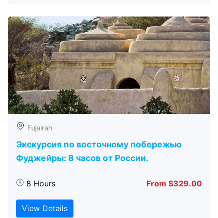
Fujairah
Экскурсия по восточному побережью
Фуджейры: 8 часов от России.
8 Hours
From $329.00
View Details