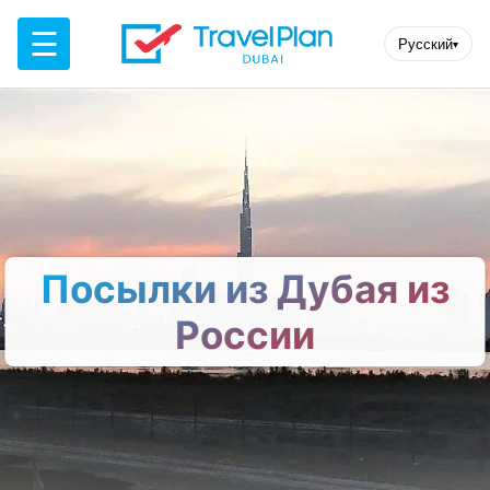
☰
Русский
▾
Посылки из Дубая из
России