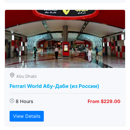
Abu Dhabi
Ferrari World Абу-Даби (из России)
8 Hours
From $229.00
View Details