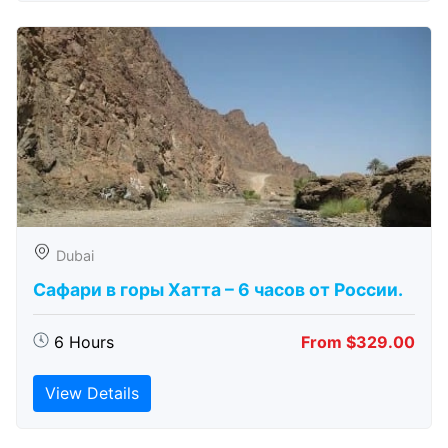
Dubai
Сафари в горы Хатта – 6 часов от России.
6 Hours
From $329.00
View Details