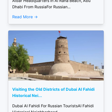
Aldar Headquarters in Al Raha Beach, Abu
Dhabi From RussiaFor Russian...
Read More
Visiting the Old Districts of Dubai Al Fahidi
Historical Nei...
Dubai Al Fahidi For Russian TouristsAl Fahidi