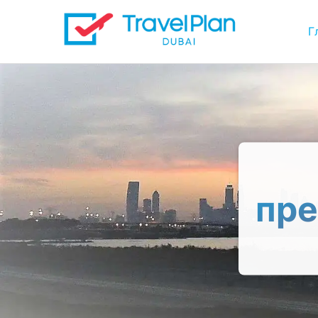
Г
пре