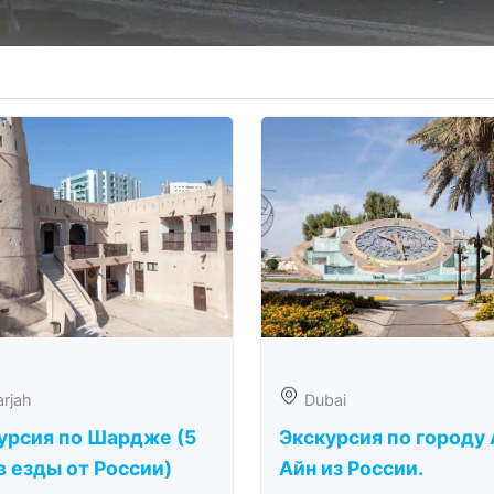
rjah
Dubai
урсия по Шардже (5
Экскурсия по городу 
в езды от России)
Айн из России.