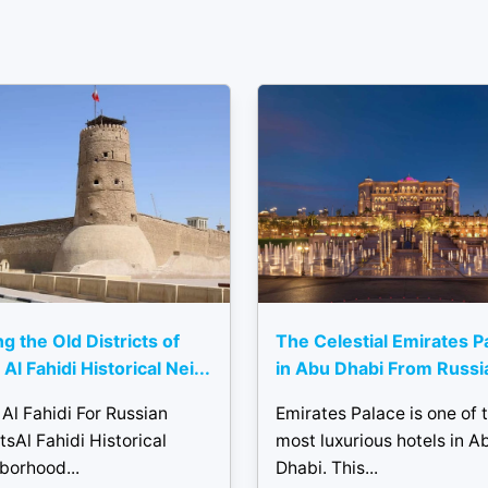
ng the Old Districts of
The Celestial Emirates P
Al Fahidi Historical Nei...
in Abu Dhabi From Russi
Al Fahidi For Russian
Emirates Palace is one of 
tsAl Fahidi Historical
most luxurious hotels in A
borhood...
Dhabi. This...