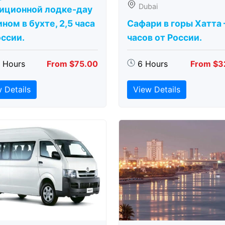
Dubai
иционной лодке-дау
ном в бухте, 2,5 часа
Сафари в горы Хатта 
оссии.
часов от России.
5 Hours
From $75.00
6 Hours
From $3
 Details
View Details