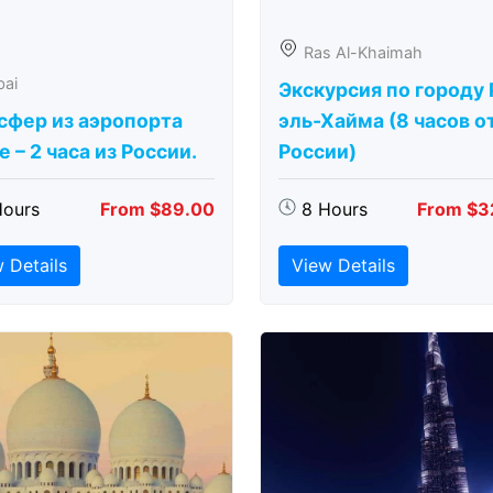
Ras Al-Khaimah
bai
Экскурсия по городу 
сфер из аэропорта
эль-Хайма (8 часов о
 – 2 часа из России.
России)
Hours
From $89.00
8 Hours
From $3
 Details
View Details