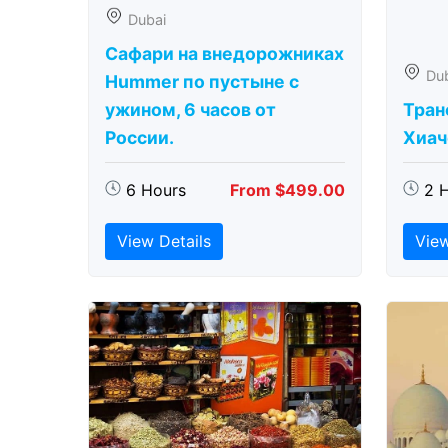
Dubai
Сафари на внедорожниках
Du
Hummer по пустыне с
ужином, 6 часов от
Тран
России.
Хиаче
6 Hours
From $499.00
2 
View Details
View