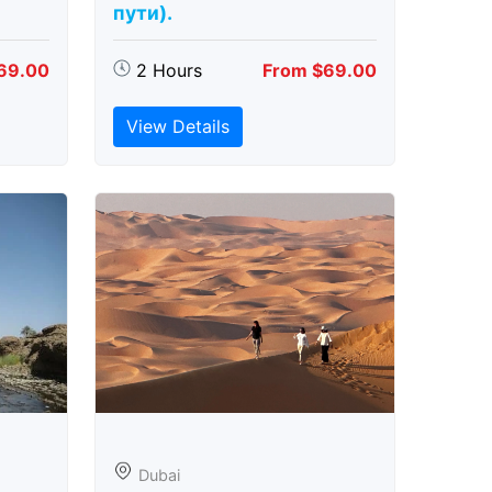
пути).
69.00
2 Hours
From $69.00
View Details
Dubai