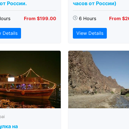
 от России.
часов от России)
Hours
From $199.00
6 Hours
From $2
 Details
View Details
bai
улка на