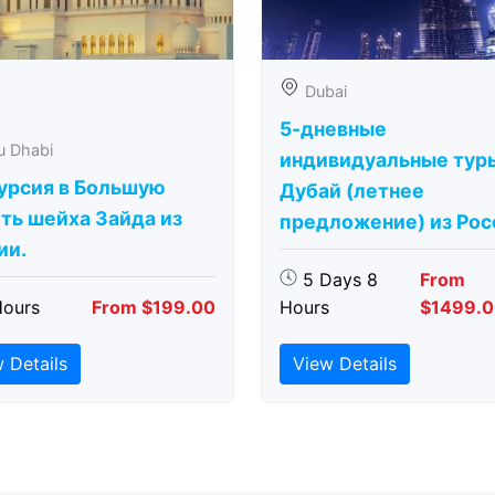
Dubai
5-дневные
u Dhabi
индивидуальные тур
урсия в Большую
Дубай (летнее
ть шейха Зайда из
предложение) из Рос
ии.
5 Days 8
From
Hours
From $199.00
Hours
$1499.
 Details
View Details