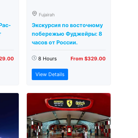
Fujairah
Рас-
Экскурсия по восточному
т
побережью Фуджейры: 8
часов от России.
29.00
8 Hours
From $329.00
View Details