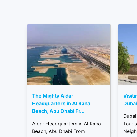
The Mighty Aldar
Visiti
Headquarters in Al Raha
Dubai 
Beach, Abu Dhabi Fr...
Dubai 
Aldar Headquarters in Al Raha
Touris
Beach, Abu Dhabi From
Neigh