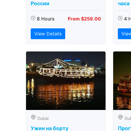
России
часа
8 Hours
From $259.00
4 
View Details
View
Dubai
Du
Ужин на борту
Прог