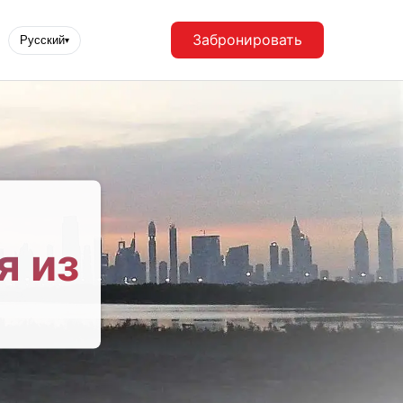
Забронировать
Русский
▾
я из