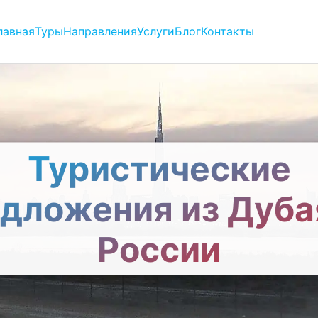
лавная
Туры
Направления
Услуги
Блог
Контакты
Туристические
дложения из Дуба
России