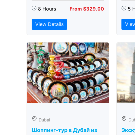
8 Hours
From $329.00
5 
View Details
View
Dubai
Du
Шоппинг-тур в Дубай из
Экск