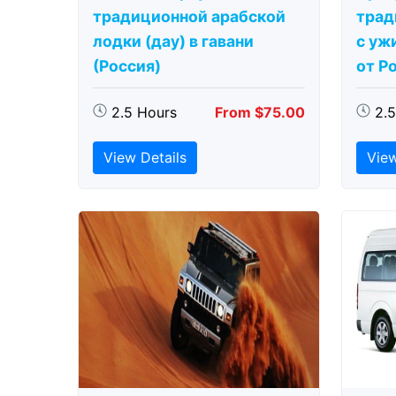
традиционной арабской
трад
лодки (дау) в гавани
с ужи
(Россия)
от Р
2.5 Hours
From $75.00
2.
View Details
View