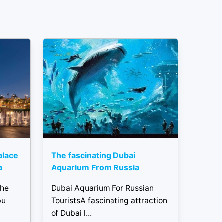
alace
The fascinating Dubai
a
Aquarium From Russia
the
Dubai Aquarium For Russian
bu
TouristsA fascinating attraction
of Dubai l...