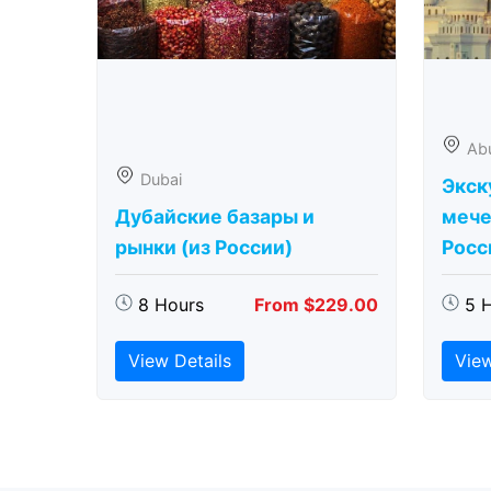
Ab
Dubai
Экск
Дубайские базары и
мече
рынки (из России)
Росс
8 Hours
From $229.00
5 
View Details
View