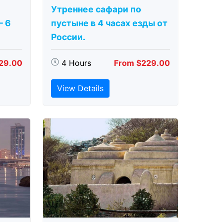
Утреннее сафари по
– 6
пустыне в 4 часах езды от
России.
29.00
4 Hours
From $229.00
View Details