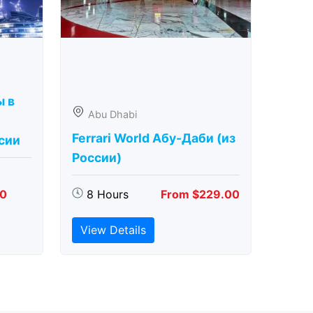
ы в
Abu Dhabi
Ferrari World Абу-Даби (из
сии
России)
00
8 Hours
From $229.00
View Details