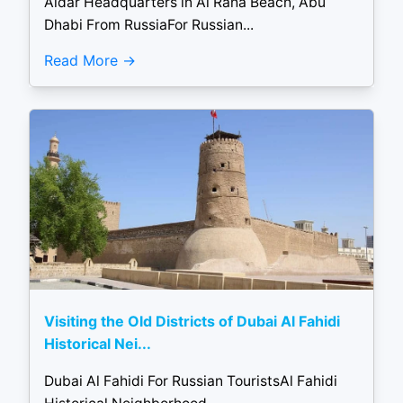
Aldar Headquarters in Al Raha Beach, Abu
Dhabi From RussiaFor Russian...
Read More
Visiting the Old Districts of Dubai Al Fahidi
Historical Nei...
Dubai Al Fahidi For Russian TouristsAl Fahidi