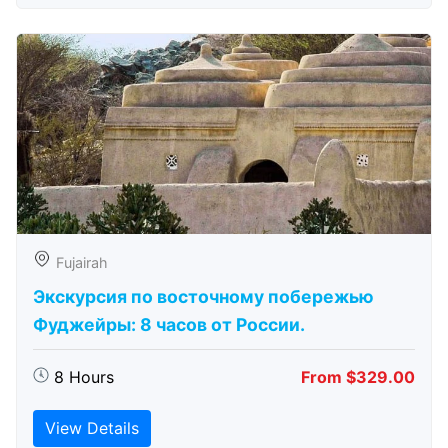
Fujairah
Экскурсия по восточному побережью
Фуджейры: 8 часов от России.
8 Hours
From $329.00
View Details