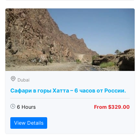
Dubai
Сафари в горы Хатта – 6 часов от России.
6 Hours
From $329.00
View Details