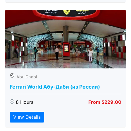
Abu Dhabi
Ferrari World Абу-Даби (из России)
8 Hours
From $229.00
View Details