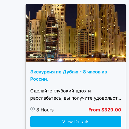
Экскурсия по Дубаю - 8 часов из
России.
Сделайте глубокий вдох и
расслабьтесь, вы получите удовольст...
8 Hours
From $329.00
View Details