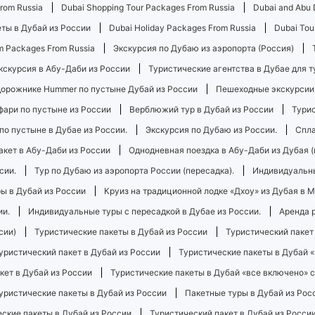
From Russia
Dubai Shopping Tour Packages From Russia
Dubai and Abu 
ты в Дубай из России
Dubai Holiday Packages From Russia
Dubai Tou
m Packages From Russia
Экскурсия по Дубаю из аэропорта (Россия)
кскурсия в Абу-Даби из России
Туристические агентства в Дубае для т
дорожнике Hummer по пустыне Дубай из России
Пешеходные экскурсии
фари по пустыне из России
Верблюжий тур в Дубай из России
Турис
по пустыне в Дубае из России.
Экскурсия по Дубаю из России.
Спла
акет в Абу-Даби из России
Однодневная поездка в Абу-Даби из Дубая (
сии.
Тур по Дубаю из аэропорта России (пересадка).
Индивидуальны
ы в Дубай из России
Круиз на традиционной лодке «Дхоу» из Дубая в 
ии.
Индивидуальные туры с пересадкой в ​​Дубае из России.
Аренда 
сии)
Туристические пакеты в Дубай из России
Туристический пакет
уристический пакет в Дубай из России
Туристические пакеты в Дубай 
кет в Дубай из России
Туристические пакеты в Дубай «все включено» с
уристические пакеты в Дубай из России
Пакетные туры в Дубай из Рос
ские пакеты в Дубай из России
Туристический пакет в Дубай из Росси