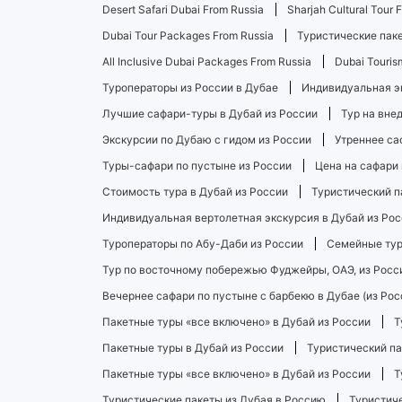
Desert Safari Dubai From Russia
Sharjah Cultural Tour 
Dubai Tour Packages From Russia
Туристические паке
All Inclusive Dubai Packages From Russia
Dubai Touris
Туроператоры из России в Дубае
Индивидуальная э
Лучшие сафари-туры в Дубай из России
Тур на вне
Экскурсии по Дубаю с гидом из России
Утреннее са
Туры-сафари по пустыне из России
Цена на сафари 
Стоимость тура в Дубай из России
Туристический п
Индивидуальная вертолетная экскурсия в Дубай из Рос
Туроператоры по Абу-Даби из России
Семейные тур
Тур по восточному побережью Фуджейры, ОАЭ, из Росс
Вечернее сафари по пустыне с барбекю в Дубае (из Рос
Пакетные туры «все включено» в Дубай из России
Т
Пакетные туры в Дубай из России
Туристический па
Пакетные туры «все включено» в Дубай из России
Т
Туристические пакеты из Дубая в Россию
Туристиче