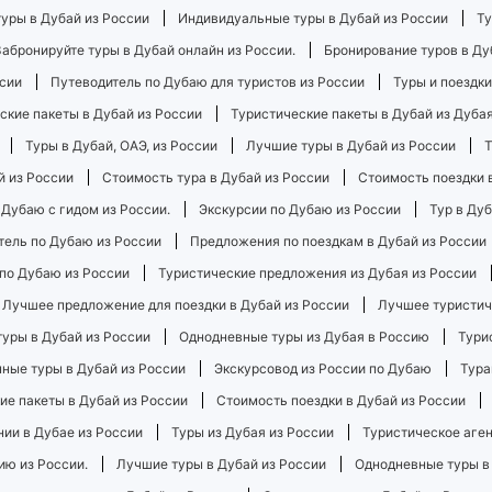
уры в Дубай из России
Индивидуальные туры в Дубай из России
Ту
Забронируйте туры в Дубай онлайн из России.
Бронирование туров в Ду
сии
Путеводитель по Дубаю для туристов из России
Туры и поездки
ские пакеты в Дубай из России
Туристические пакеты в Дубай из Дубая
Туры в Дубай, ОАЭ, из России
Лучшие туры в Дубай из России
Т
й из России
Стоимость тура в Дубай из России
Стоимость поездки 
 Дубаю с гидом из России.
Экскурсии по Дубаю из России
Тур в Дуб
тель по Дубаю из России
Предложения по поездкам в Дубай из России
по Дубаю из России
Туристические предложения из Дубая из России
Лучшее предложение для поездки в Дубай из России
Лучшее туристиче
уры в Дубай из России
Однодневные туры из Дубая в Россию
Тури
ные туры в Дубай из России
Экскурсовод из России по Дубаю
Тура
ие пакеты в Дубай из России
Стоимость поездки в Дубай из России
ии в Дубае из России
Туры из Дубая из России
Туристическое аген
ию из России.
Лучшие туры в Дубай из России
Однодневные туры в