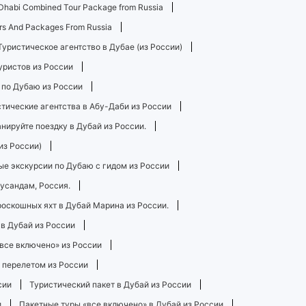
Dhabi Combined Tour Package from Russia
rs And Packages From Russia
Туристическое агентство в Дубае (из России)
уристов из России
 по Дубаю из России
тические агентства в Абу-Даби из России
нируйте поездку в Дубай из России.
из России)
е экскурсии по Дубаю с гидом из России
Мусандам, Россия.
роскошных яхт в Дубай Марина из России.
 в Дубай из России
«все включено» из России
 перелетом из России
сии
Туристический пакет в Дубай из России
и
Пакетные туры «все включено» в Дубай из России