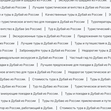
городам Дубай и Шарджа из России.
Экскурсии по Шардже из России.
 Дубай из России
Лучшее туристическое агентство в Дубае из России
 и туры в Дубай из России
Качественные туры в Дубай из России
Э
 туристическое агентство для поездки в Дубай из России
Туроператоры
ентство в Дубае (из России)
Тур в Дубай из России
Туристический а
ссии
Экскурсионные туры в Дубай из России
Предложения по туриз
из России
Лучшие туры в Дубай из России
Туры и путешествия в Д
из России
Забронируйте туры в Дубай из России
Недорогие туры в Д
ивидуальная экскурсия в Дубай из России
Частный гид по Дубаю из Р
здки в Дубай из России
Лучшее предложение для поездки в Дубай из Р
ое агентство для тура в Дубай из России
Недорогое туристическое аге
 Дубаю из России.
Стоимость тура в Дубай из России
Туры в Дубай 
в Дубае из России
Тур по Дубаю из России
Туристическое агентств
ганизующие поездки в Дубай из России.
Туры и поездки в Дубай из Рос
туры в Дубай из России
Туры по Дубаю из России: приключения и пут
тор из России, работающий в Дубае.
Стоимость тура в Дубай из России