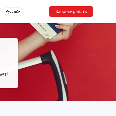
Забронировать
Русский
▾
er!