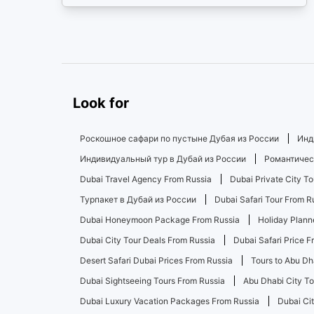
Look for
Роскошное сафари по пустыне Дубая из России
Инд
Индивидуальный тур в Дубай из России
Романтическ
Dubai Travel Agency From Russia
Dubai Private City T
Турпакет в Дубай из России
Dubai Safari Tour From R
Dubai Honeymoon Package From Russia
Holiday Plann
Dubai City Tour Deals From Russia
Dubai Safari Price F
Desert Safari Dubai Prices From Russia
Tours to Abu Dh
Dubai Sightseeing Tours From Russia
Abu Dhabi City To
Dubai Luxury Vacation Packages From Russia
Dubai Ci