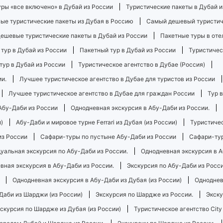
ры «все включено» в Дубай из России
Туристические пакеты в Дубай и
ые туристические пакеты из Дубая в Россию
Самый дешевый туристиче
ешевые туристические пакеты в Дубай из России
Пакетные туры в оте
 тур в Дубай из России
Пакетный тур в Дубай из России
Туристичес
тур в Дубай из России
Туристическое агентство в Дубае (Россия)
ии.
Лучшее туристическое агентство в Дубае для туристов из России
Лучшее туристическое агентство в Дубае для граждан России
Тур 
Абу-Даби из России
Однодневная экскурсия в Абу-Даби из России.
)
Абу-Даби и мировое турне Ferrari из Дубая (из России)
Туристиче
из России
Сафари-туры по пустыне Абу-Даби из России
Сафари-тур
уальная экскурсия по Абу-Даби из России.
Однодневная экскурсия в А
вная экскурсия в Абу-Даби из России.
Экскурсия по Абу-Даби из Росси
Однодневная экскурсия в Абу-Даби из Дубая (из России)
Одноднев
Даби из Шарджи (из России)
Экскурсия по Шардже из России.
Экску
скурсия по Шардже из Дубая (из России)
Туристическое агентство City