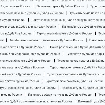
й для пары из России.
Пакетные туры в Дубай из России
Туристиче
стические пакеты в Дубай из Дубая из России
Туристические пакеты в 
з Дубая из России
Пакет «все включено» в Дубае для путешественнико
тур в отель в Дубае для жителей России
Пакетный тур в Дубай из Росс
уры в Дубай из России
Туристический пакет в Дубай из России
Тури
сии
Авиабилеты и пакеты проживания в Дубае из России
Пакетные т
еские пакеты в Дубай из России
Пакет развлечений в Дубае для жител
акеты для молодоженов в Дубае из России
Турпакет в Дубай для пары 
ристический пакет в Дубай из России
Туристические пакеты в Дубай из
ские пакеты из Дубая в Россию
Туристические пакеты в Дубай из Росс
ский пакет в Дубай из России
Туристические пакеты из Дубая в Росси
ий пакет в Дубай из России
Туристические пакеты в Дубай из России
туры «все включено» в Дубай из России
Дешевые туры в Дубай из Рос
ников из России
Пакетное сафари по пустыне Дубая из России
Тури
туры в Дубай по системе «все включено» из России
Пакетный тур в Ду