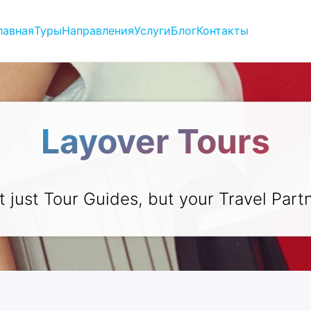
лавная
Туры
Направления
Услуги
Блог
Контакты
Layover Tours
t just Tour Guides, but your Travel Partn