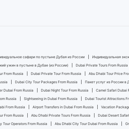
ивидуальное сафари по пустыне Дубая из России
Индивидуальная экск
ий ужин в пустыне в Дубае (из России)
Dubai Private Tours From Russia
our From Russia
Dubai Private Tour From Russia
Abu Dhabi Tour Price Fr
ussia
Dubai City Tour Packages From Russia
Пакет услуг из России в 
er Dubai From Russia
Dubai Night Tour From Russia
Camel Safari Dubai 
rom Russia
Sightseeing in Dubai From Russia
Dubai Tourist Attractions F
abi From Russia
Airport Transfers in Dubai From Russia
Vacation Package
ur From Russia
Abu Dhabi Private Tours From Russia
Dubai Desert Safar
ty Tour Operators From Russia
Abu Dhabi City Tour Dubai From Russia
Gr