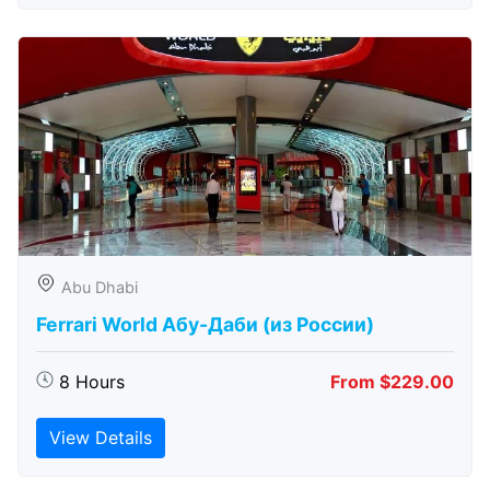
Abu Dhabi
Ferrari World Абу-Даби (из России)
8 Hours
From $229.00
View Details