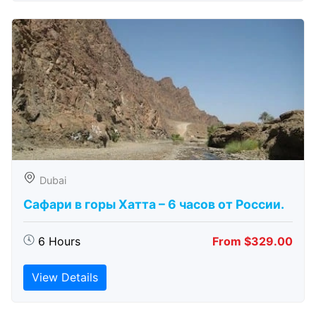
Dubai
Сафари в горы Хатта – 6 часов от России.
6 Hours
From $329.00
View Details