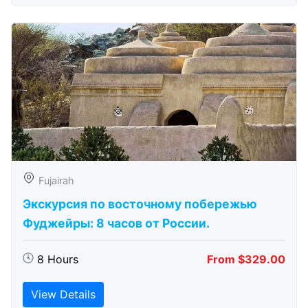
Fujairah
Экскурсия по восточному побережью
Фуджейры: 8 часов от России.
8 Hours
From $329.00
View Details