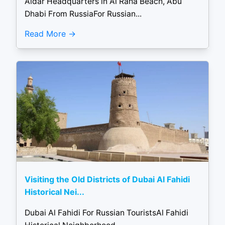
Aldar Headquarters in Al Raha Beach, Abu
Dhabi From RussiaFor Russian...
Read More
Visiting the Old Districts of Dubai Al Fahidi
Historical Nei...
Dubai Al Fahidi For Russian TouristsAl Fahidi