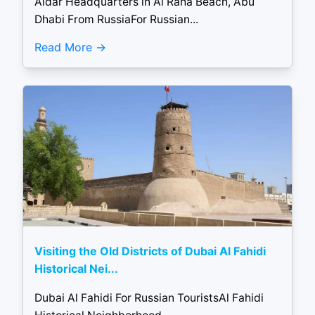
Aldar Headquarters in Al Raha Beach, Abu
Dhabi From RussiaFor Russian...
Read More
Visiting the Old Districts of Dubai Al Fahidi
Historical Nei...
Dubai Al Fahidi For Russian TouristsAl Fahidi