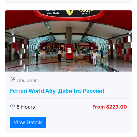
Abu Dhabi
Ferrari World Абу-Даби (из России)
8 Hours
From $229.00
View Details