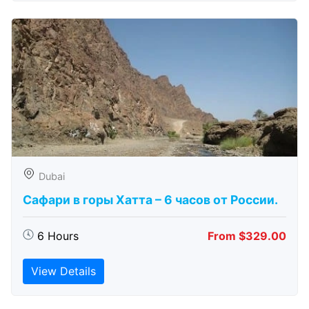
Dubai
Сафари в горы Хатта – 6 часов от России.
6 Hours
From $329.00
View Details