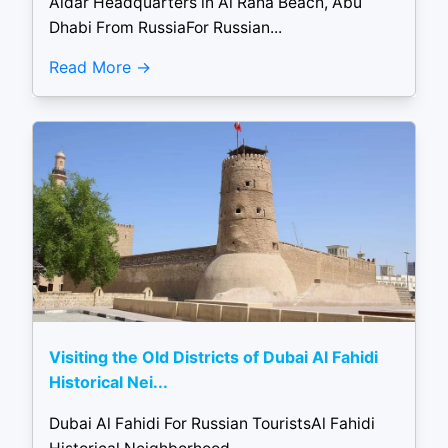
Aldar Headquarters in Al Raha Beach, Abu
Dhabi From RussiaFor Russian...
Read More
Visiting the Old Districts of Dubai Al Fahidi
Historical Nei...
Dubai Al Fahidi For Russian TouristsAl Fahidi