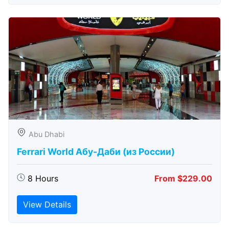
Abu Dhabi
Ferrari World Абу-Даби (из России)
8 Hours
From $229.00
View Details