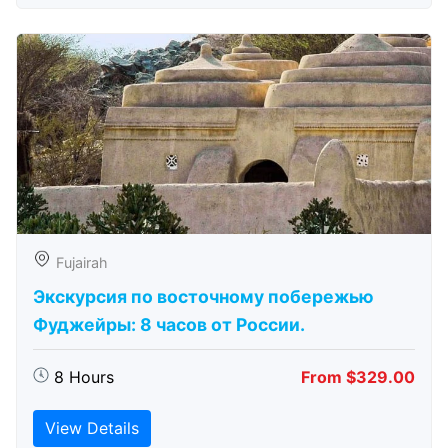
Fujairah
Экскурсия по восточному побережью
Фуджейры: 8 часов от России.
8 Hours
From $329.00
View Details