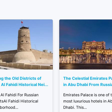
ng the Old Districts of
The Celestial Emirates P
Al Fahidi Historical Nei...
in Abu Dhabi From Russi
Al Fahidi For Russian
Emirates Palace is one of 
tsAl Fahidi Historical
most luxurious hotels in A
borhood...
Dhabi. This...