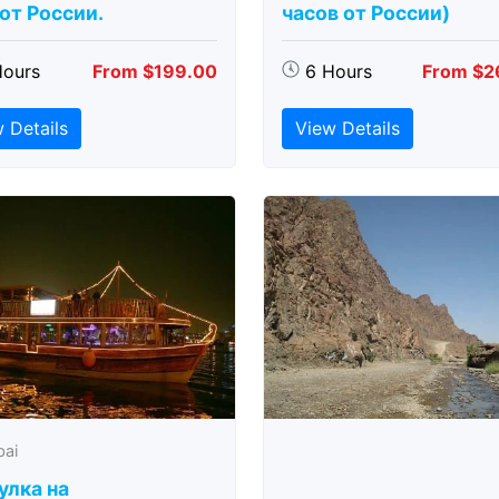
 от России.
часов от России)
Hours
From $199.00
6 Hours
From $2
 Details
View Details
bai
улка на