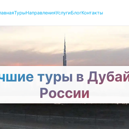
лавная
Туры
Направления
Услуги
Блог
Контакты
чшие туры в Дубай
России