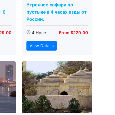
Утреннее сафари по
– 6
пустыне в 4 часах езды от
России.
29.00
4 Hours
From $229.00
View Details