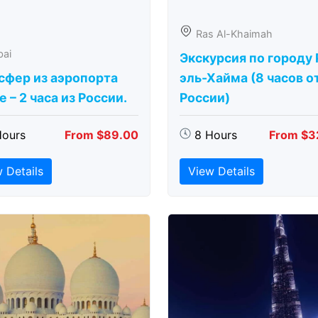
Ras Al-Khaimah
bai
Экскурсия по городу 
сфер из аэропорта
эль-Хайма (8 часов о
 – 2 часа из России.
России)
Hours
From $89.00
8 Hours
From $3
 Details
View Details