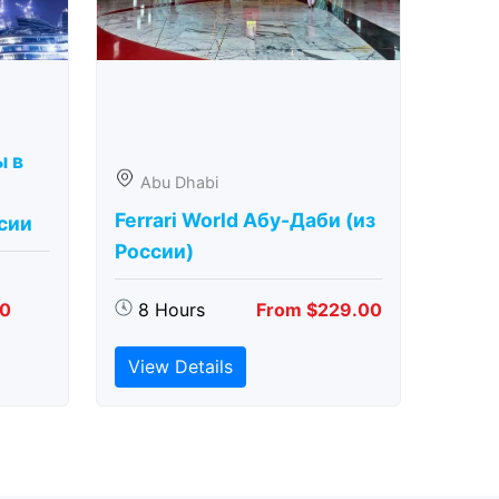
ы в
Abu Dhabi
Ferrari World Абу-Даби (из
сии
России)
00
8 Hours
From $229.00
View Details