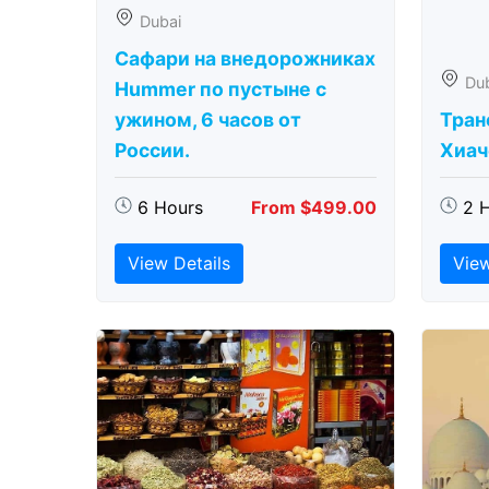
Dubai
Сафари на внедорожниках
Du
Hummer по пустыне с
ужином, 6 часов от
Тран
России.
Хиаче
6 Hours
From $499.00
2 
View Details
View