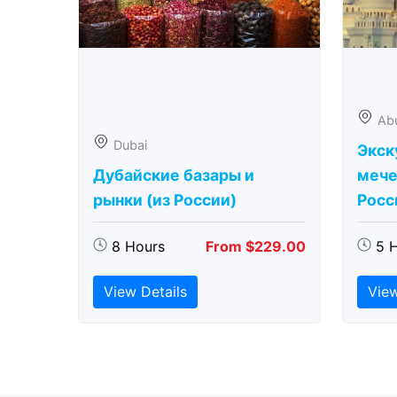
Ab
Dubai
Экск
Дубайские базары и
мече
рынки (из России)
Росс
8 Hours
From $229.00
5 
View Details
View