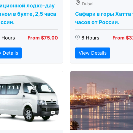
Dubai
иционной лодке-дау
ном в бухте, 2,5 часа
Сафари в горы Хатта 
оссии.
часов от России.
5 Hours
From $75.00
6 Hours
From $3
 Details
View Details