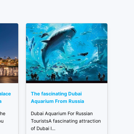
alace
The fascinating Dubai
a
Aquarium From Russia
the
Dubai Aquarium For Russian
bu
TouristsA fascinating attraction
of Dubai l...