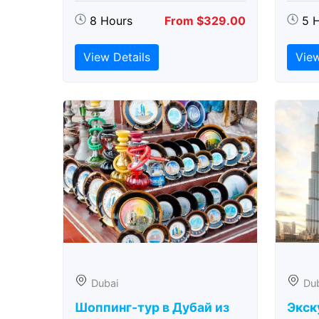
8 Hours
From $329.00
5 
View Details
View
Dubai
Du
Шоппинг-тур в Дубай из
Экск