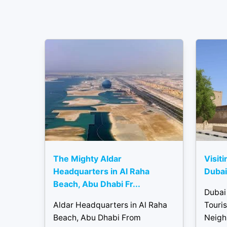
The Mighty Aldar
Visiti
Headquarters in Al Raha
Dubai 
Beach, Abu Dhabi Fr...
Dubai 
Aldar Headquarters in Al Raha
Touris
Beach, Abu Dhabi From
Neigh