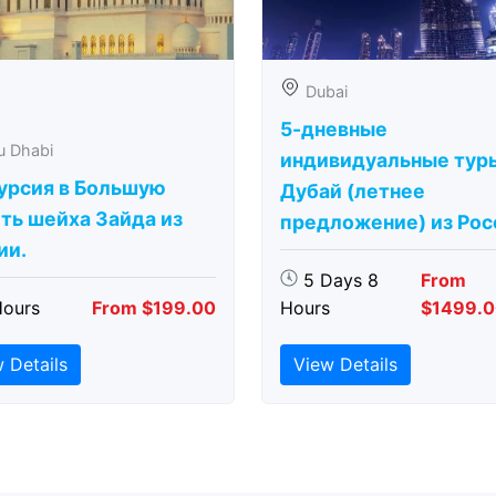
Dubai
5-дневные
u Dhabi
индивидуальные тур
урсия в Большую
Дубай (летнее
ть шейха Зайда из
предложение) из Рос
ии.
5 Days 8
From
Hours
From $199.00
Hours
$1499.
 Details
View Details