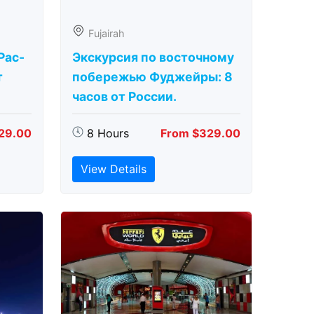
Fujairah
Рас-
Экскурсия по восточному
т
побережью Фуджейры: 8
часов от России.
29.00
8 Hours
From $329.00
View Details