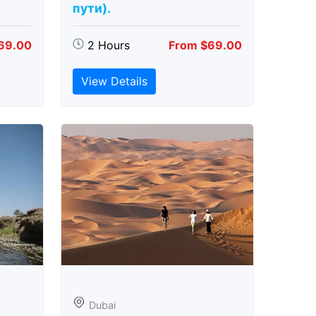
пути).
69.00
2 Hours
From $69.00
View Details
Dubai