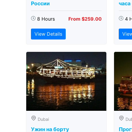
России
часа
8 Hours
From $259.00
4 
View Details
View
Dubai
Du
Ужин на борту
Прог