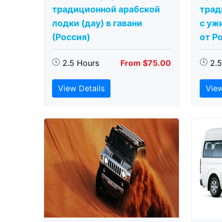
традиционной арабской
трад
лодки (дау) в гавани
с ужи
(Россия)
от Р
2.5 Hours
From $75.00
2.
View Details
View