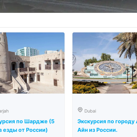
rjah
Dubai
урсия по Шардже (5
Экскурсия по городу 
в езды от России)
Айн из России.