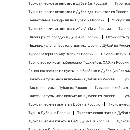
Туристическое агентство в Дубае (из России)
Туропера
Туристические агентства в Дубае для туристов из России
Пешеходные экскурсии по Дубаю из России
Экскурсии
Туристические агентства в Абу-Даби из России
Туры-с
Спланируйте поездку в Дубай из России.
Стоимость ту
Индивидуальная вертолетная экскурсия в Дубай из Росси
Туроператоры по Абу-Даби из России
Семейные туры в
Тур по восточному побережью Фуджейры, ОАЭ, из России.
Вечернее сафари по пустыне с барбекю в Дубае (из Росси
Пакетные туры «все включено» в Дубай из России
Тур
Пакетные туры в Дубай из России
Туристический пакет
Пакетные туры «все включено» в Дубай из России
Тур
Туристические пакеты из Дубая в Россию
Туристическ
Туры в Дубай из России
Туристический пакет в Дубай 
Туристические пакеты в ОАЭ: Дубай из России
Туристи
Турпакет в Дубай с перелетом из России.
Посылки из 