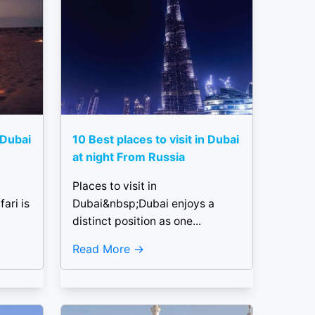
 Dubai
10 Best places to visit in Dubai
at night From Russia
Places to visit in
ari is
Dubai&nbsp;Dubai enjoys a
distinct position as one...
Read More