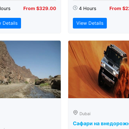
Hours
From $329.00
4 Hours
From $2
 Details
View Details
Dubai
Сафари на внедорож