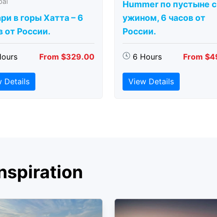
bai
Hummer по пустыне с
ри в горы Хатта – 6
ужином, 6 часов от
в от России.
России.
Hours
From $329.00
6 Hours
From $4
 Details
View Details
nspiration