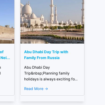
 of
Abu Dhabi Day Trip with
Nei...
Family From Russia
n
Abu Dhabi Day
l
Trip&nbsp;Planning family
holidays is always exciting fo...
Read More