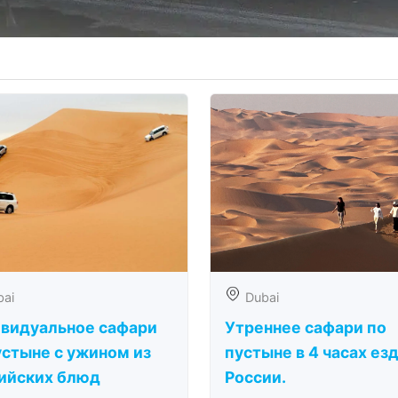
bai
Dubai
видуальное сафари
Утреннее сафари по
устыне с ужином из
пустыне в 4 часах ез
ийских блюд
России.