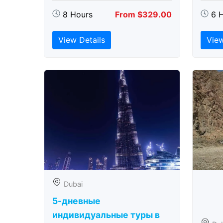
8 Hours
From $329.00
6 
View Details
View
Dubai
5-дневные
индивидуальные туры в