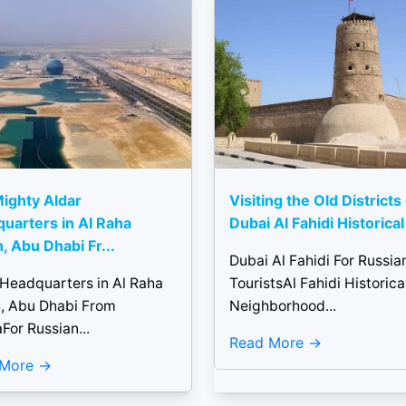
ighty Aldar
Visiting the Old Districts
uarters in Al Raha
Dubai Al Fahidi Historical 
, Abu Dhabi Fr...
Dubai Al Fahidi For Russia
 Headquarters in Al Raha
TouristsAl Fahidi Historica
, Abu Dhabi From
Neighborhood...
For Russian...
Read More
 More