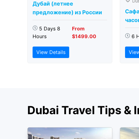
Du
Дубай (летнее
Сафа
предложение) из России
часо
5 Days 8
From
Hours
$1499.00
6 
View Details
View
Dubai Travel Tips & I