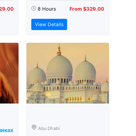
29.00
8 Hours
From $329.00
View Details
Abu Dhabi
никах