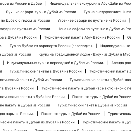
торы из России в Дубае
Индивидуальная экскурсия в Абу-Даби из Рос
Лучшие сафари-туры в Дубай из России
Тур на внедорожнике Humm
 по Дубаю с гидом из России
Утреннее сафари по пустыне из России
афари по пустыне из России
Цена на сафари по пустыне в Дубае из Ро
ра в Дубай из России
Туристический пакет в Абу-Даби из России
Од
и.
Тур по Дубаю из аэропорта России (пересадка).
Индивидуальные 
 Дубай из России
Круиз на традиционной лодке «Дхоу» из Дубая в Мус
Индивидуальные туры с пересадкой в ​​Дубае из России.
Аренда рос
и)
Туристические пакеты в Дубай из России
Туристический пакет в 
истический пакет в Дубай из России
Туристические пакеты в Дубай «вс
 в Дубай из России
Туристические пакеты в Дубай «все включено» с п
истические пакеты в Дубай из России
Пакетные туры в Дубай из Росси
ие пакеты в Дубай из России
Туристический пакет в Дубай из России
для пары из России.
Пакетные туры в Дубай из России
Туристически
ческие пакеты в Дубай из Дубая из России
Туристические пакеты в Ду
Дубая из России
Пакет «все включено» в Дубае для путешественников и