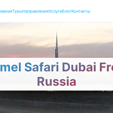
лавная
Туры
Направления
Услуги
Блог
Контакты
mel Safari Dubai F
Russia