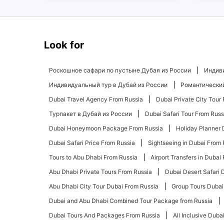
Look for
Роскошное сафари по пустыне Дубая из России
Индиви
Индивидуальный тур в Дубай из России
Романтический
Dubai Travel Agency From Russia
Dubai Private City Tour
Турпакет в Дубай из России
Dubai Safari Tour From Russ
Dubai Honeymoon Package From Russia
Holiday Planner 
Dubai Safari Price From Russia
Sightseeing in Dubai From 
Tours to Abu Dhabi From Russia
Airport Transfers in Dubai
Abu Dhabi Private Tours From Russia
Dubai Desert Safari 
Abu Dhabi City Tour Dubai From Russia
Group Tours Dubai
Dubai and Abu Dhabi Combined Tour Package from Russia
Dubai Tours And Packages From Russia
All Inclusive Dub