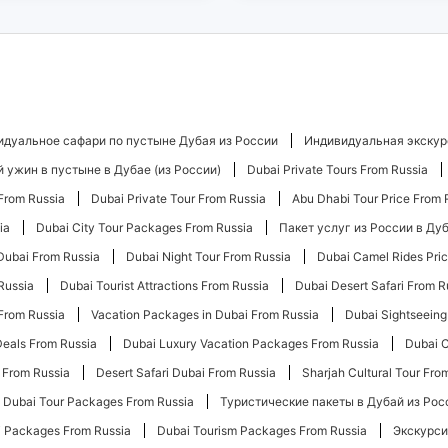
дуальное сафари по пустыне Дубая из России
Индивидуальная экскур
 ужин в пустыне в Дубае (из России)
Dubai Private Tours From Russia
 From Russia
Dubai Private Tour From Russia
Abu Dhabi Tour Price From 
ia
Dubai City Tour Packages From Russia
Пакет услуг из России в Ду
Dubai From Russia
Dubai Night Tour From Russia
Dubai Camel Rides Pri
Russia
Dubai Tourist Attractions From Russia
Dubai Desert Safari From R
 From Russia
Vacation Packages in Dubai From Russia
Dubai Sightseeing
Deals From Russia
Dubai Luxury Vacation Packages From Russia
Dubai C
 From Russia
Desert Safari Dubai From Russia
Sharjah Cultural Tour Fro
Dubai Tour Packages From Russia
Туристические пакеты в Дубай из Рос
ai Packages From Russia
Dubai Tourism Packages From Russia
Экскурси