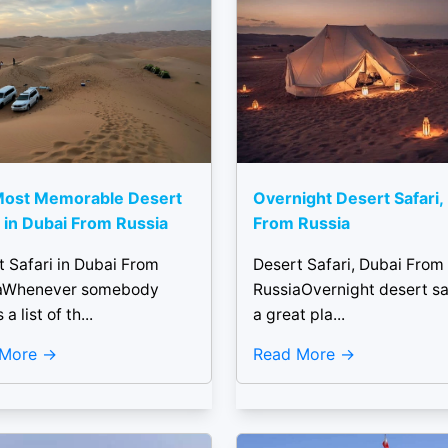
Most Memorable Desert
Overnight Desert Safari,
i in Dubai From Russia
From Russia
t Safari in Dubai From
Desert Safari, Dubai From
aWhenever somebody
RussiaOvernight desert saf
a list of th...
a great pla...
 More
Read More