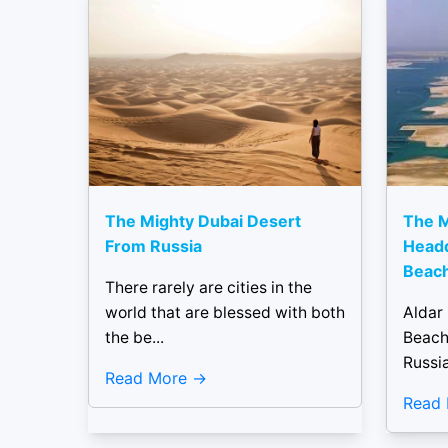
The Mighty Dubai Desert
The M
From Russia
Headq
Beach
There rarely are cities in the
world that are blessed with both
Aldar
the be...
Beach
Russia
Read More
Read