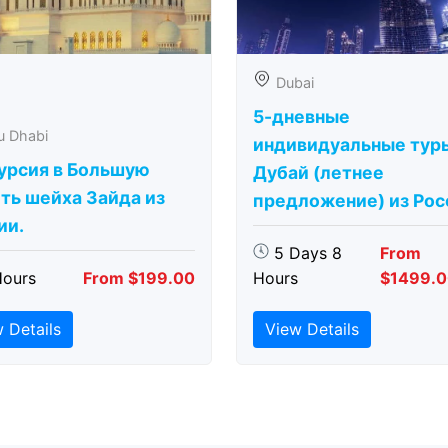
Dubai
5-дневные
u Dhabi
индивидуальные тур
урсия в Большую
Дубай (летнее
ть шейха Зайда из
предложение) из Рос
ии.
5 Days 8
From
Hours
From $199.00
Hours
$1499.
 Details
View Details