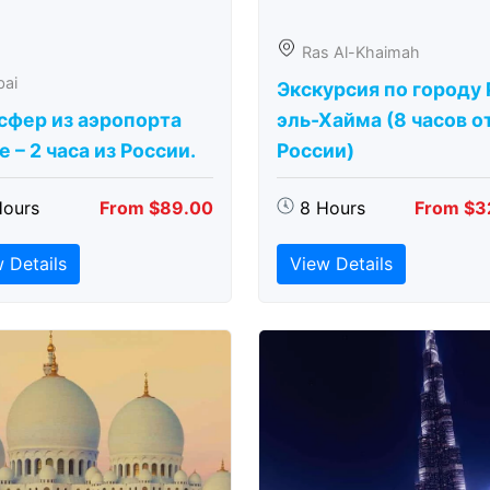
Ras Al-Khaimah
bai
Экскурсия по городу 
сфер из аэропорта
эль-Хайма (8 часов о
 – 2 часа из России.
России)
Hours
From $89.00
8 Hours
From $3
 Details
View Details