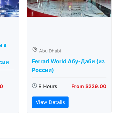
ы в
Abu Dhabi
Ferrari World Абу-Даби (из
сии
России)
00
8 Hours
From $229.00
View Details