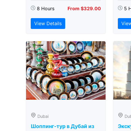
8 Hours
From $329.00
5 
View Details
View
Dubai
Du
Шоппинг-тур в Дубай из
Экск