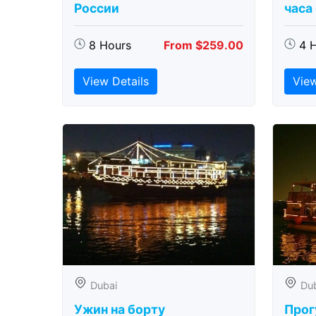
России
часа
8 Hours
From $259.00
4 
View Details
View
Dubai
Du
Ужин на борту
Прог