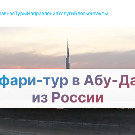
лавная
Туры
Направления
Услуги
Блог
Контакты
фари-тур в Абу-Д
из России