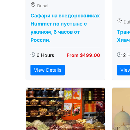
Dubai
Сафари на внедорожниках
Du
Hummer по пустыне с
ужином, 6 часов от
Тран
России.
Хиаче
6 Hours
From $499.00
2 
View Details
View