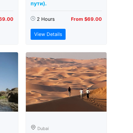
пути).
69.00
2 Hours
From $69.00
View Details
Dubai