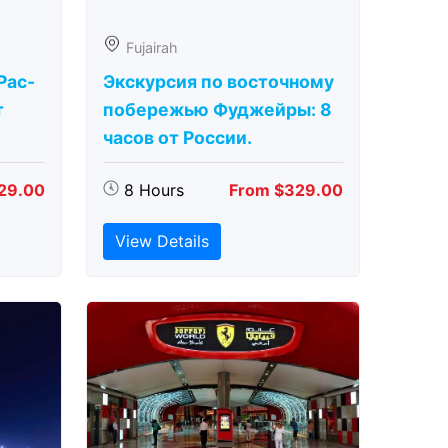
Fujairah
Рас-
Экскурсия по восточному
т
побережью Фуджейры: 8
часов от России.
29.00
8 Hours
From $329.00
View Details