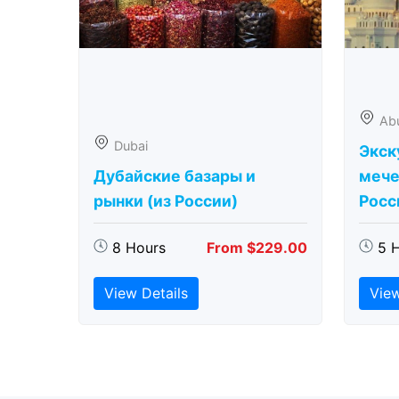
Ab
Dubai
Экск
Дубайские базары и
мече
рынки (из России)
Росс
8 Hours
From $229.00
5 
View Details
View