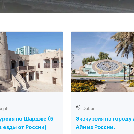
rjah
Dubai
урсия по Шардже (5
Экскурсия по городу 
в езды от России)
Айн из России.