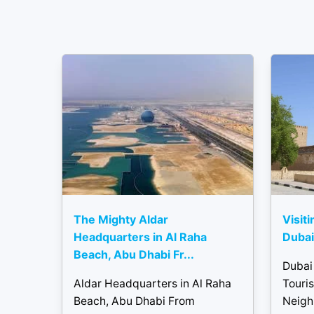
The Mighty Aldar
Visiti
Headquarters in Al Raha
Dubai 
Beach, Abu Dhabi Fr...
Dubai 
Aldar Headquarters in Al Raha
Touris
Beach, Abu Dhabi From
Neigh