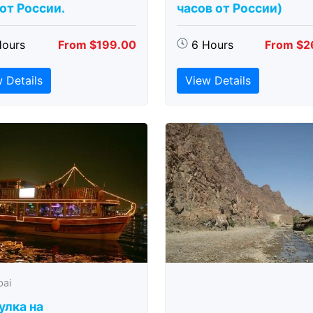
 от России.
часов от России)
Hours
From $199.00
6 Hours
From $2
 Details
View Details
bai
улка на