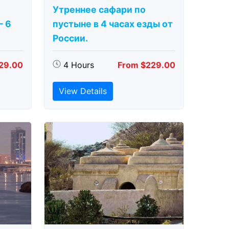
Утреннее сафари по
– 6
пустыне в 4 часах езды от
России.
29.00
4 Hours
From $229.00
View Details