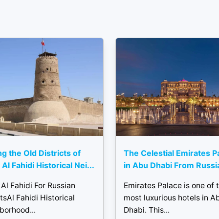
ng the Old Districts of
The Celestial Emirates P
Al Fahidi Historical Nei...
in Abu Dhabi From Russi
Al Fahidi For Russian
Emirates Palace is one of 
tsAl Fahidi Historical
most luxurious hotels in A
borhood...
Dhabi. This...