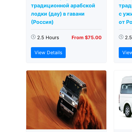
традиционной арабской
трад
лодки (дау) в гавани
с ужи
(Россия)
от Р
2.5 Hours
From $75.00
2.
View Details
View