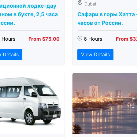
Dubai
иционной лодке-дау
ном в бухте, 2,5 часа
Сафари в горы Хатта 
оссии.
часов от России.
5 Hours
From $75.00
6 Hours
From $3
 Details
View Details