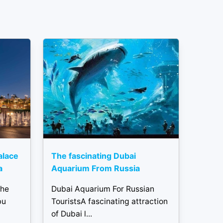
alace
The fascinating Dubai
a
Aquarium From Russia
the
Dubai Aquarium For Russian
bu
TouristsA fascinating attraction
of Dubai l...