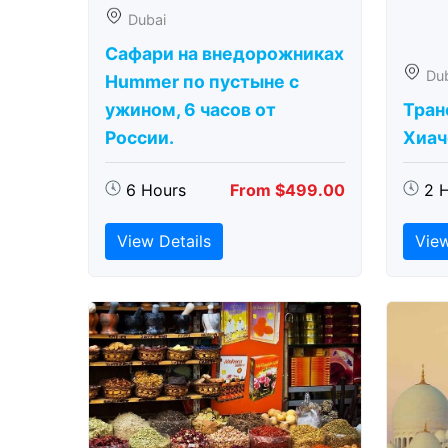
Dubai
Сафари на внедорожниках
Du
Hummer по пустыне с
ужином, 6 часов от
Тран
России.
Хиаче
6 Hours
From $499.00
2 
View Details
View