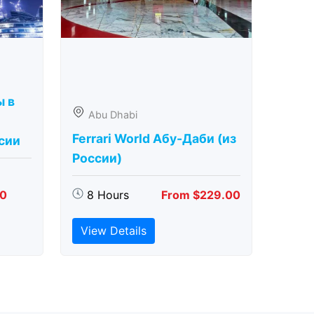
ы в
Abu Dhabi
Ferrari World Абу-Даби (из
сии
России)
00
8 Hours
From $229.00
View Details