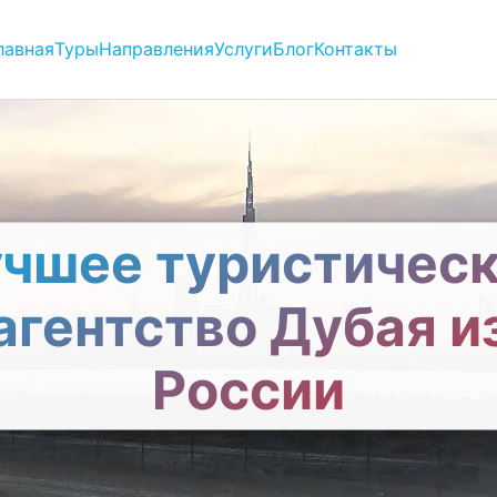
лавная
Туры
Направления
Услуги
Блог
Контакты
чшее туристичес
агентство Дубая и
России