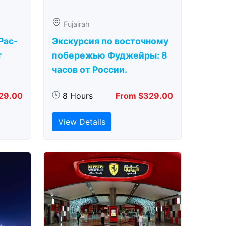
Fujairah
Рас-
Экскурсия по восточному
т
побережью Фуджейры: 8
часов от России.
29.00
8 Hours
From $329.00
View Details