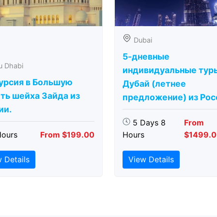
Dubai
5-дневные
u Dhabi
индивидуальные тур
урсия в Большую
Дубай (летнее
ть шейха Зайда из
предложение) из Рос
ии.
5 Days 8
From
Hours
From $199.00
Hours
$1499.
 Details
View Details