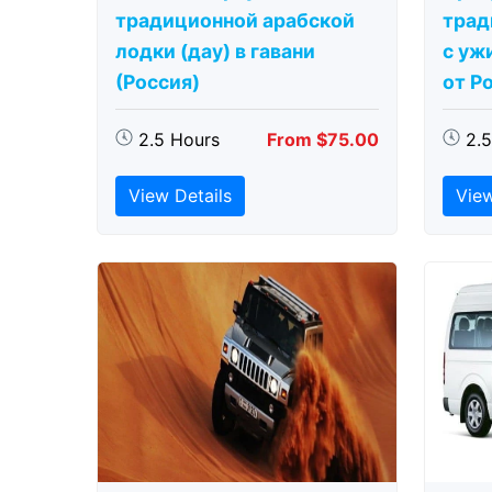
традиционной арабской
трад
лодки (дау) в гавани
с ужи
(Россия)
от Р
2.5 Hours
From $75.00
2.
View Details
View