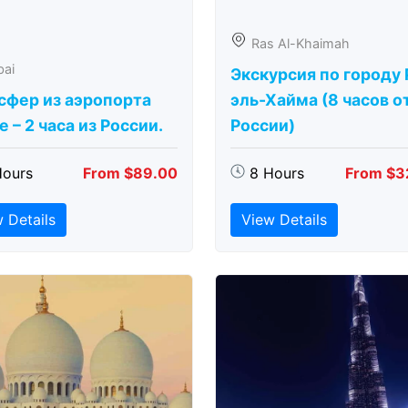
Ras Al-Khaimah
bai
Экскурсия по городу 
сфер из аэропорта
эль-Хайма (8 часов о
 – 2 часа из России.
России)
Hours
From $89.00
8 Hours
From $3
 Details
View Details