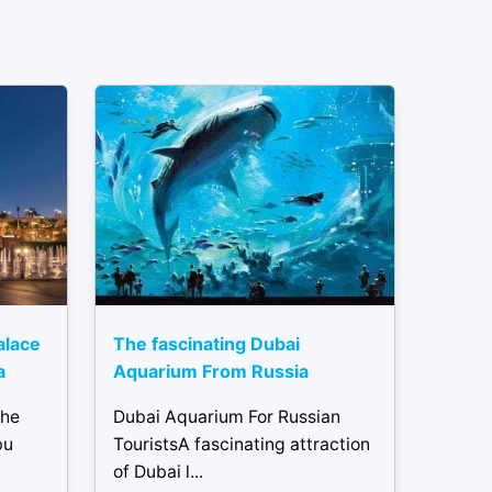
alace
The fascinating Dubai
a
Aquarium From Russia
the
Dubai Aquarium For Russian
bu
TouristsA fascinating attraction
of Dubai l...