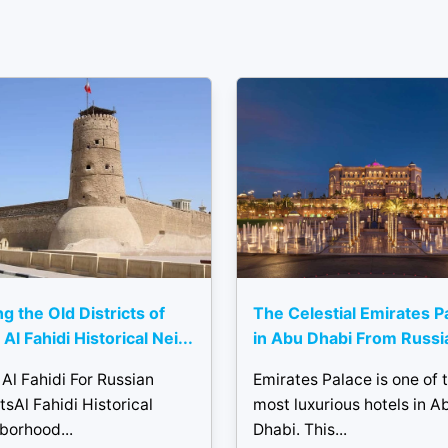
ng the Old Districts of
The Celestial Emirates P
Al Fahidi Historical Nei...
in Abu Dhabi From Russi
Al Fahidi For Russian
Emirates Palace is one of 
tsAl Fahidi Historical
most luxurious hotels in A
borhood...
Dhabi. This...