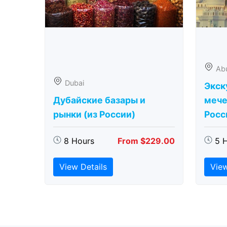
Ab
Dubai
Экск
Дубайские базары и
мече
рынки (из России)
Росс
8 Hours
From $229.00
5 
View Details
View