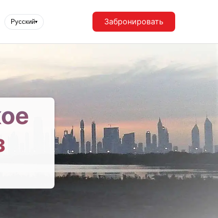
Забронировать
Русский
▾
кое
з