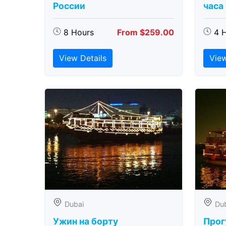
России
часа
8 Hours
From $259.00
4 
View Details
View
Dubai
Du
Ужин на борту
Прог