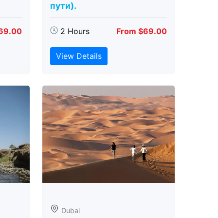
пути).
69.00
2 Hours
From $69.00
View Details
Dubai