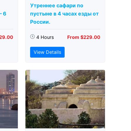
Утреннее сафари по
– 6
пустыне в 4 часах езды от
России.
29.00
4 Hours
From $229.00
View Details