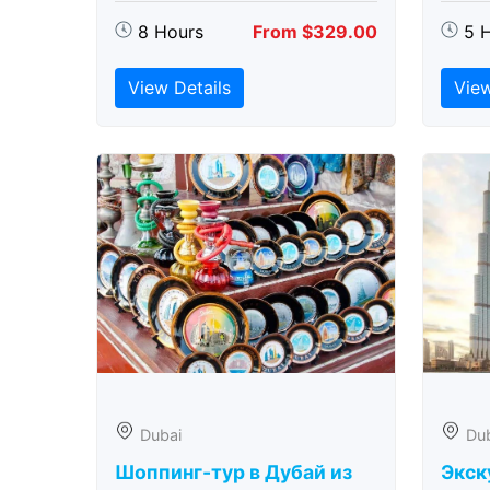
8 Hours
From $329.00
5 
View Details
View
Dubai
Du
Шоппинг-тур в Дубай из
Экск