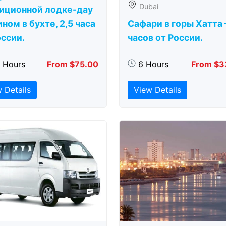
Dubai
иционной лодке-дау
ном в бухте, 2,5 часа
Сафари в горы Хатта 
оссии.
часов от России.
5 Hours
From $75.00
6 Hours
From $3
 Details
View Details