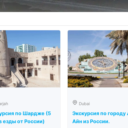
rjah
Dubai
урсия по Шардже (5
Экскурсия по городу 
в езды от России)
Айн из России.