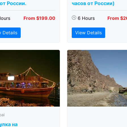
 от России.
часов от России)
Hours
From $199.00
6 Hours
From $2
 Details
View Details
bai
улка на