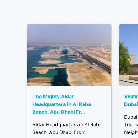
The Mighty Aldar
Visiti
Headquarters in Al Raha
Dubai 
Beach, Abu Dhabi Fr...
Dubai 
Aldar Headquarters in Al Raha
Touris
Beach, Abu Dhabi From
Neigh