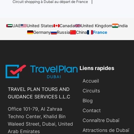
Circuit shopping à Dubaï au départ de France
UAE
United States
Canada
United Kingdom
India
Germany
Russia
China
France
Liens rapides
Accueil
TRAVEL PLAN TOURS AND
Circuits
GUIDANCE SERVICES L.L.C
Blog
Office 101-79, Al Zahraa
Contact
Techno Center, Khalid Bin
Connaître Dubaï
Waleed Street, Dubai, United
Attractions de Dubaï
Arab Emirates