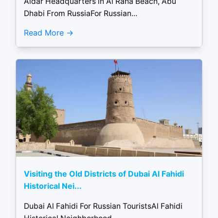
Aldar Headquarters in Al Raha Beach, Abu
Dhabi From RussiaFor Russian...
Read More
Visiting the Old Districts of Dubai Al Fahidi
Historical Nei...
Dubai Al Fahidi For Russian TouristsAl Fahidi