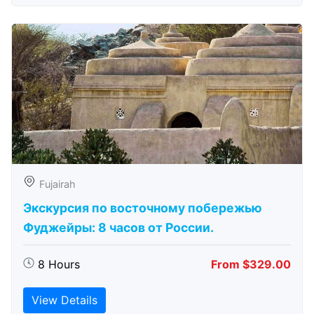
Fujairah
Экскурсия по восточному побережью
Фуджейры: 8 часов от России.
8 Hours
From $329.00
View Details