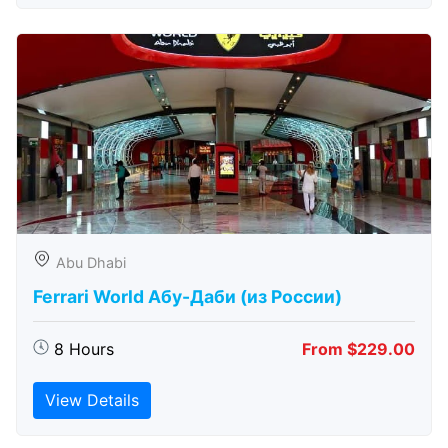
Abu Dhabi
Ferrari World Абу-Даби (из России)
8 Hours
From $229.00
View Details