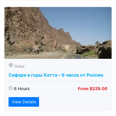
Dubai
Сафари в горы Хатта – 6 часов от России.
6 Hours
From $329.00
View Details