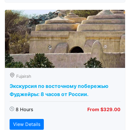
Fujairah
Экскурсия по восточному побережью
Фуджейры: 8 часов от России.
8 Hours
From $329.00
View Details