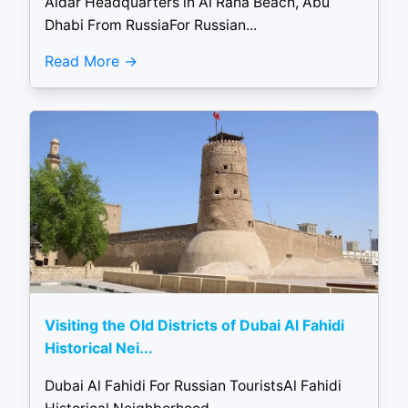
Aldar Headquarters in Al Raha Beach, Abu
Dhabi From RussiaFor Russian...
Read More
Visiting the Old Districts of Dubai Al Fahidi
Historical Nei...
Dubai Al Fahidi For Russian TouristsAl Fahidi