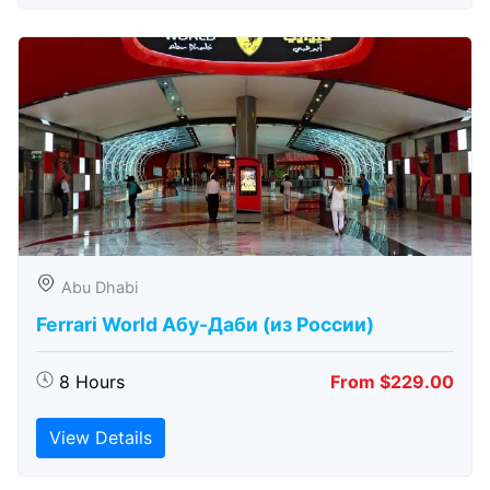
Abu Dhabi
Ferrari World Абу-Даби (из России)
8 Hours
From $229.00
View Details