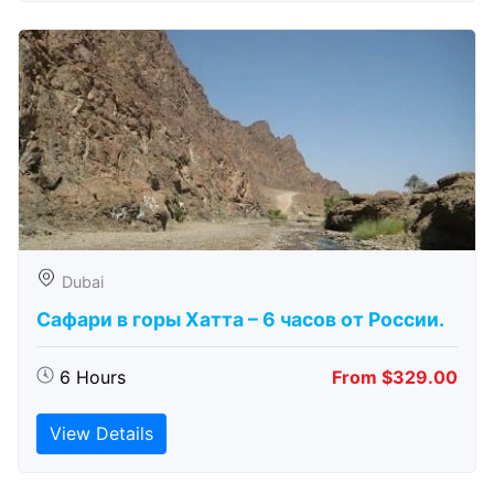
Dubai
Сафари в горы Хатта – 6 часов от России.
6 Hours
From $329.00
View Details