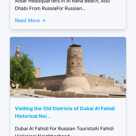
Aldar Headquarters in Al Raha Beach, Abu
Dhabi From RussiaFor Russian...
Read More
Visiting the Old Districts of Dubai Al Fahidi
Historical Nei...
Dubai Al Fahidi For Russian TouristsAl Fahidi