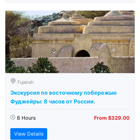
Fujairah
Экскурсия по восточному побережью
Фуджейры: 8 часов от России.
8 Hours
From $329.00
View Details