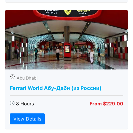
Abu Dhabi
Ferrari World Абу-Даби (из России)
8 Hours
From $229.00
View Details