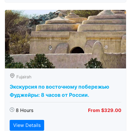
Fujairah
Экскурсия по восточному побережью
Фуджейры: 8 часов от России.
8 Hours
From $329.00
View Details