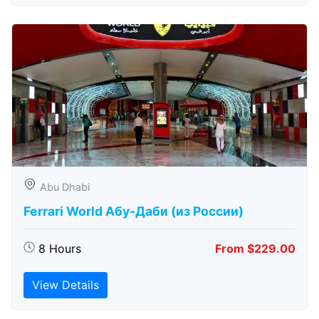
Abu Dhabi
Ferrari World Абу-Даби (из России)
8 Hours
From $229.00
View Details