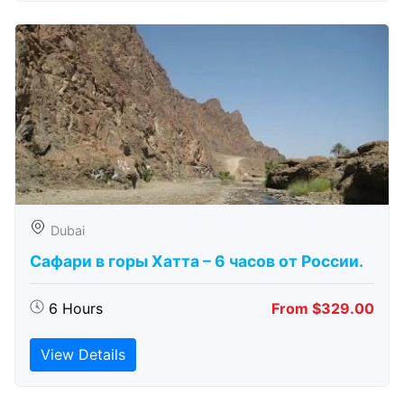
Dubai
Сафари в горы Хатта – 6 часов от России.
6 Hours
From $329.00
View Details