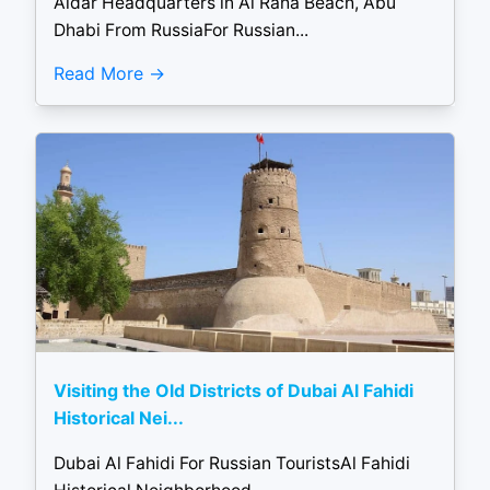
Aldar Headquarters in Al Raha Beach, Abu
Dhabi From RussiaFor Russian...
Read More
Visiting the Old Districts of Dubai Al Fahidi
Historical Nei...
Dubai Al Fahidi For Russian TouristsAl Fahidi