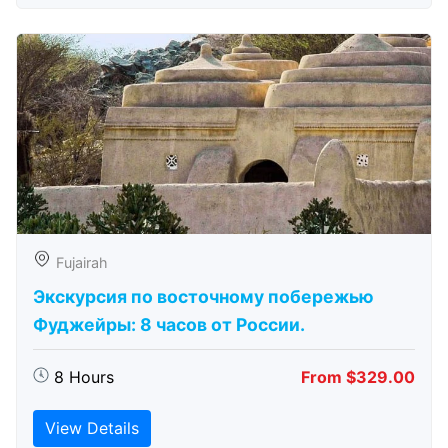
Fujairah
Экскурсия по восточному побережью
Фуджейры: 8 часов от России.
8 Hours
From $329.00
View Details