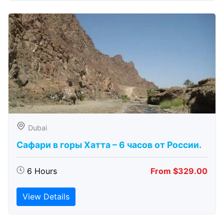
Dubai
Сафари в горы Хатта – 6 часов от России.
6 Hours
From $329.00
View Details