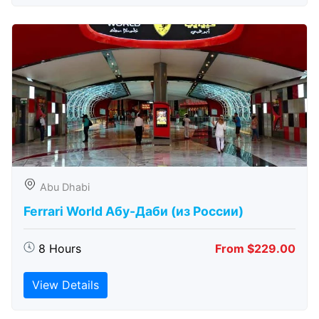
Abu Dhabi
Ferrari World Абу-Даби (из России)
8 Hours
From $229.00
View Details