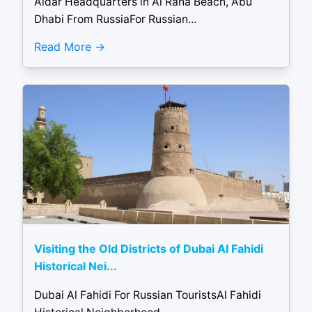
Aldar Headquarters in Al Raha Beach, Abu
Dhabi From RussiaFor Russian...
Read More
Visiting the Old Districts of Dubai Al Fahidi
Historical Nei...
Dubai Al Fahidi For Russian TouristsAl Fahidi