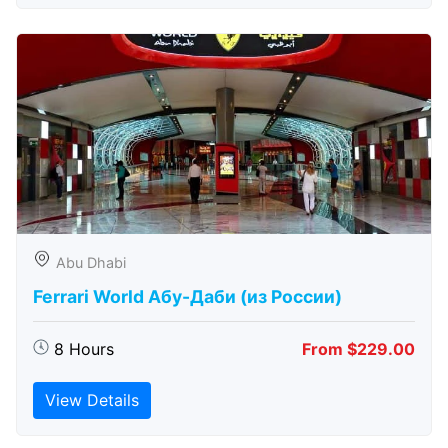
Abu Dhabi
Ferrari World Абу-Даби (из России)
8 Hours
From $229.00
View Details