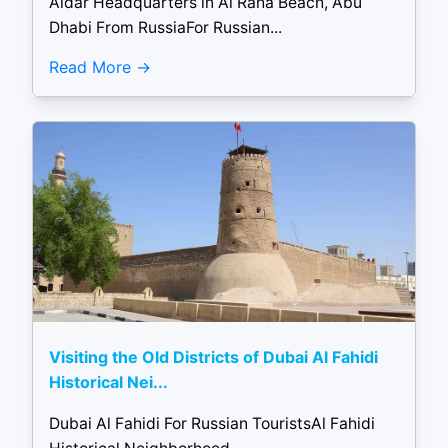
Aldar Headquarters in Al Raha Beach, Abu
Dhabi From RussiaFor Russian...
Read More
Visiting the Old Districts of Dubai Al Fahidi
Historical Nei...
Dubai Al Fahidi For Russian TouristsAl Fahidi