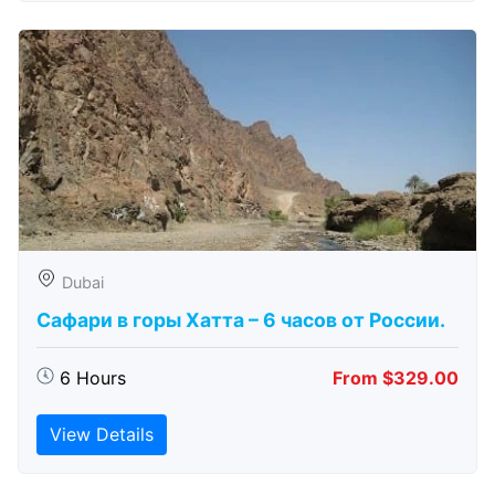
Dubai
Сафари в горы Хатта – 6 часов от России.
6 Hours
From $329.00
View Details