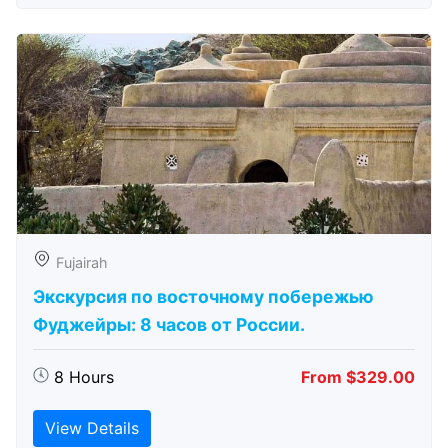
Fujairah
Экскурсия по восточному побережью
Фуджейры: 8 часов от России.
8 Hours
From $329.00
View Details