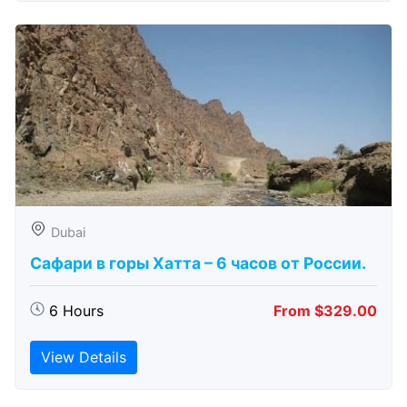
Dubai
Сафари в горы Хатта – 6 часов от России.
6 Hours
From $329.00
View Details