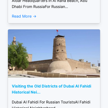
Aldar Headquarters in Al Raha Beach, Abu
Dhabi From RussiaFor Russian...
Read More
Visiting the Old Districts of Dubai Al Fahidi
Historical Nei...
Dubai Al Fahidi For Russian TouristsAl Fahidi