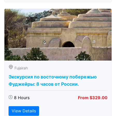
Fujairah
Экскурсия по восточному побережью
Фуджейры: 8 часов от России.
8 Hours
From $329.00
View Details