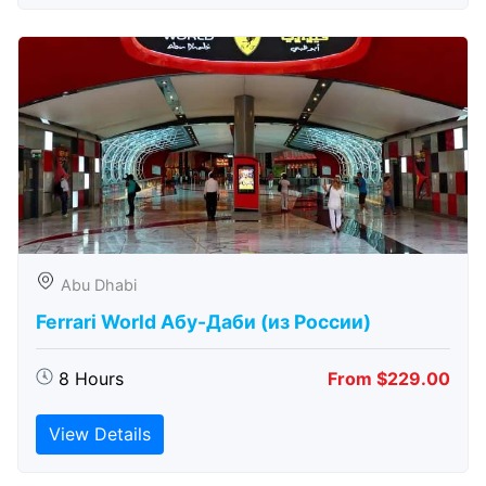
Abu Dhabi
Ferrari World Абу-Даби (из России)
8 Hours
From $229.00
View Details