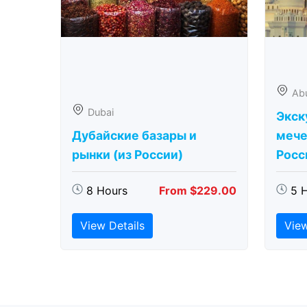
Ab
Dubai
Экск
Дубайские базары и
мече
рынки (из России)
Росс
8 Hours
From $229.00
5 
View Details
View