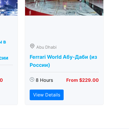
ы в
Abu Dhabi
Ferrari World Абу-Даби (из
сии
России)
00
8 Hours
From $229.00
View Details