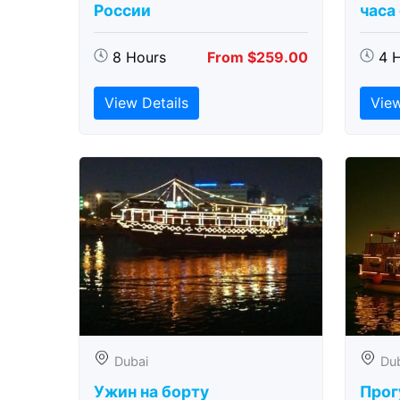
России
часа
8 Hours
From $259.00
4 
View Details
View
Dubai
Du
Ужин на борту
Прог