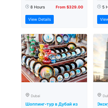
8 Hours
From $329.00
5 
View Details
View
Dubai
Du
Шоппинг-тур в Дубай из
Экск