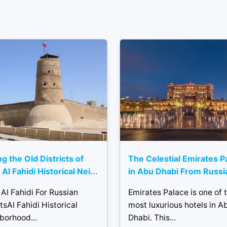
ng the Old Districts of
The Celestial Emirates P
Al Fahidi Historical Nei...
in Abu Dhabi From Russi
Al Fahidi For Russian
Emirates Palace is one of 
tsAl Fahidi Historical
most luxurious hotels in A
borhood...
Dhabi. This...