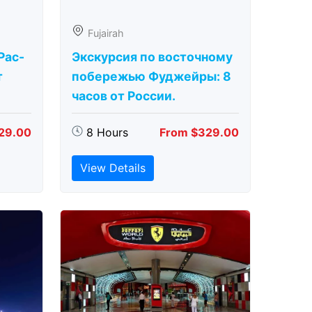
Fujairah
Рас-
Экскурсия по восточному
т
побережью Фуджейры: 8
часов от России.
29.00
8 Hours
From $329.00
View Details