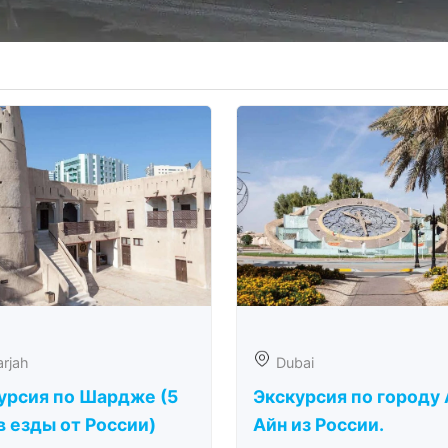
rjah
Dubai
урсия по Шардже (5
Экскурсия по городу 
в езды от России)
Айн из России.