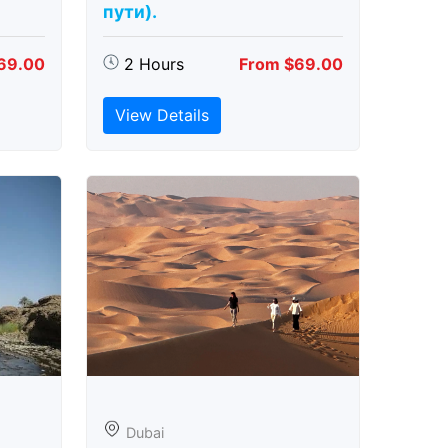
пути).
69.00
2 Hours
From $69.00
View Details
Dubai