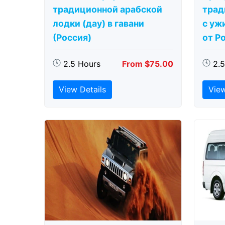
традиционной арабской
трад
лодки (дау) в гавани
с ужи
(Россия)
от Р
2.5 Hours
From $75.00
2.
View Details
View