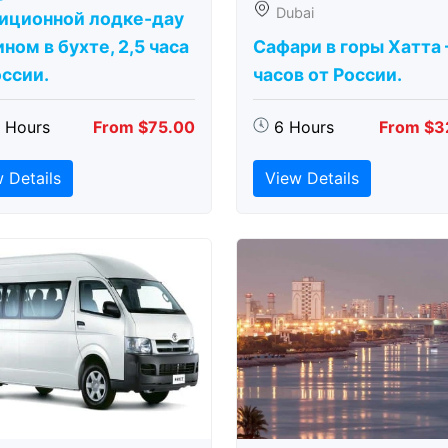
Dubai
иционной лодке-дау
ном в бухте, 2,5 часа
Сафари в горы Хатта 
оссии.
часов от России.
5 Hours
From $75.00
6 Hours
From $3
 Details
View Details