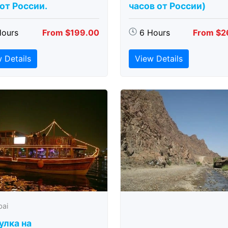
 от России.
часов от России)
Hours
From $199.00
6 Hours
From $2
 Details
View Details
bai
улка на