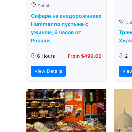
Dubai
Сафари на внедорожниках
Du
Hummer по пустыне с
ужином, 6 часов от
Тран
России.
Хиаче
6 Hours
From $499.00
2 
View Details
View