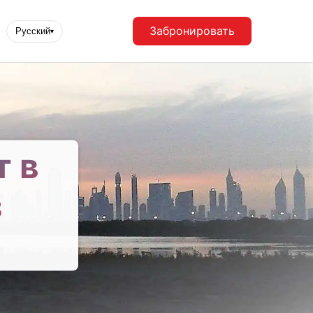
Забронировать
Русский
▾
т в
з