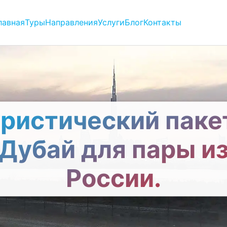
лавная
Туры
Направления
Услуги
Блог
Контакты
ристический паке
Дубай для пары и
России.