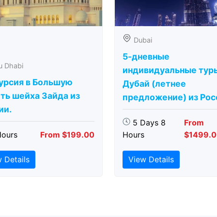
Dubai
5-дневные
u Dhabi
индивидуальные тур
урсия в Большую
Дубай (летнее
ть шейха Зайда из
предложение) из Рос
ии.
5 Days 8
From
Hours
From $199.00
Hours
$1499.
 Details
View Details