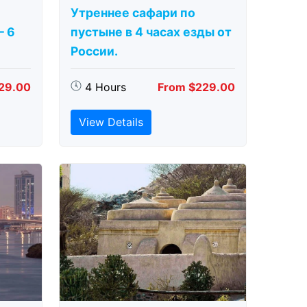
Утреннее сафари по
– 6
пустыне в 4 часах езды от
России.
29.00
4 Hours
From $229.00
View Details