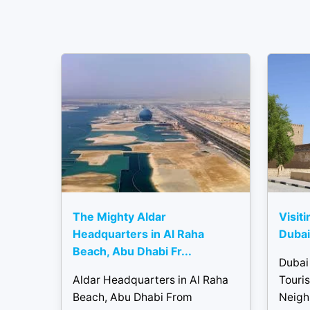
The Mighty Aldar
Visiti
Headquarters in Al Raha
Dubai 
Beach, Abu Dhabi Fr...
Dubai 
Aldar Headquarters in Al Raha
Touris
Beach, Abu Dhabi From
Neigh