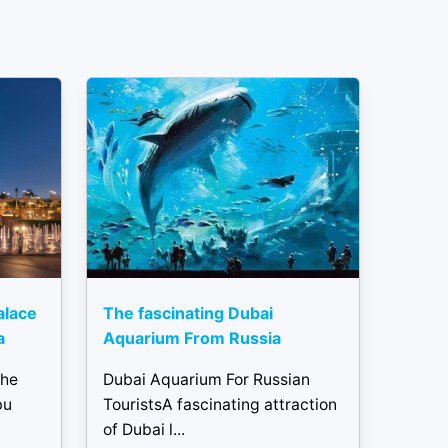
alace
The fascinating Dubai
a
Aquarium From Russia
the
Dubai Aquarium For Russian
bu
TouristsA fascinating attraction
of Dubai l...