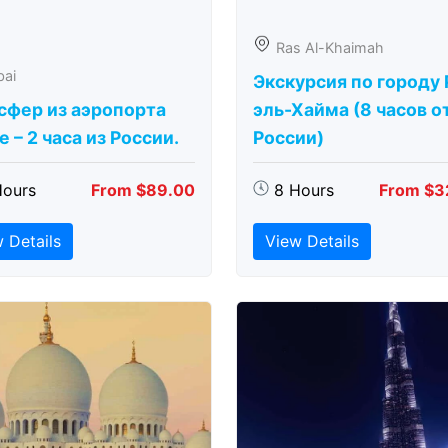
Ras Al-Khaimah
bai
Экскурсия по городу 
сфер из аэропорта
эль-Хайма (8 часов о
 – 2 часа из России.
России)
Hours
From $89.00
8 Hours
From $3
 Details
View Details