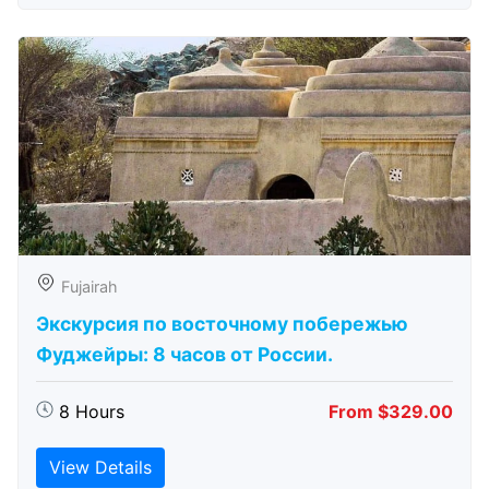
Fujairah
Экскурсия по восточному побережью
Фуджейры: 8 часов от России.
8 Hours
From $329.00
View Details