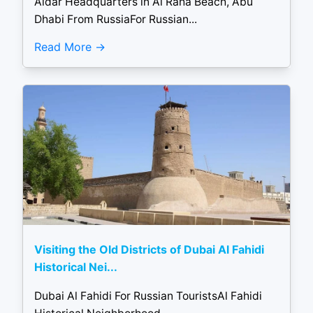
Aldar Headquarters in Al Raha Beach, Abu
Dhabi From RussiaFor Russian...
Read More
Visiting the Old Districts of Dubai Al Fahidi
Historical Nei...
Dubai Al Fahidi For Russian TouristsAl Fahidi