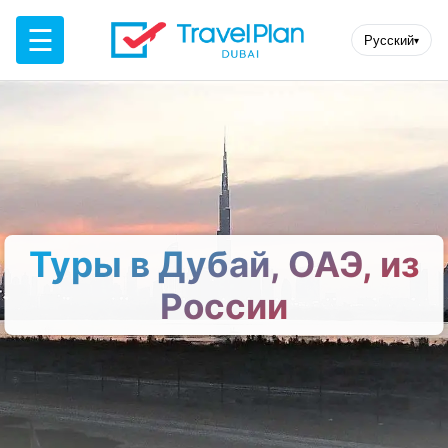
☰
Русский
▾
Туры в Дубай, ОАЭ, из
России