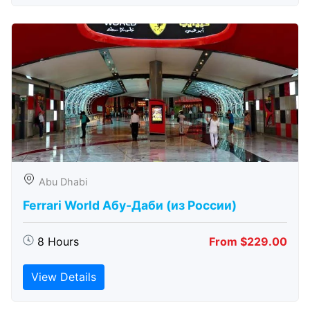
Abu Dhabi
Ferrari World Абу-Даби (из России)
8 Hours
From $229.00
View Details