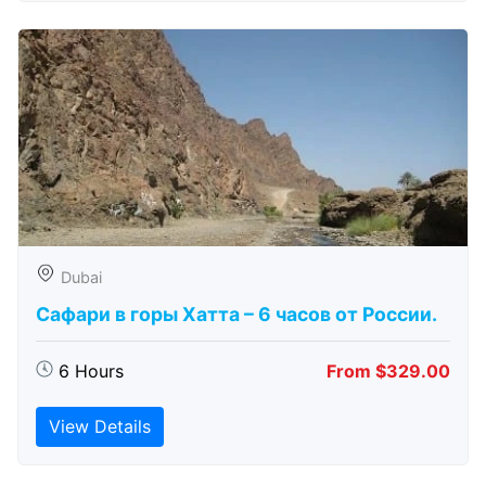
Dubai
Сафари в горы Хатта – 6 часов от России.
6 Hours
From $329.00
View Details