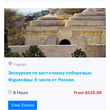
Fujairah
Экскурсия по восточному побережью
Фуджейры: 8 часов от России.
8 Hours
From $329.00
View Details