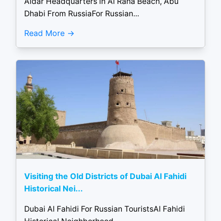
Aldar Headquarters in Al Raha Beach, Abu
Dhabi From RussiaFor Russian...
Read More
Visiting the Old Districts of Dubai Al Fahidi
Historical Nei...
Dubai Al Fahidi For Russian TouristsAl Fahidi