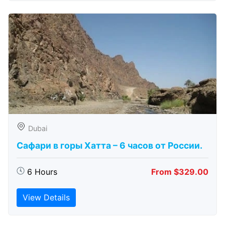
Dubai
Сафари в горы Хатта – 6 часов от России.
6 Hours
From $329.00
View Details