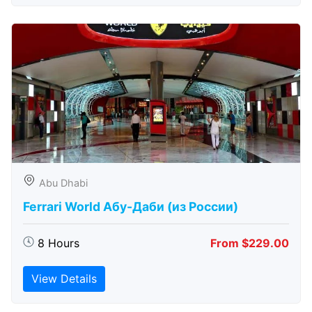
Abu Dhabi
Ferrari World Абу-Даби (из России)
8 Hours
From $229.00
View Details