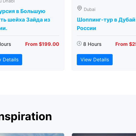
u Dhabi
Dubai
урсия в Большую
ть шейха Зайда из
Шоппинг-тур в Дубай
ии.
России
Hours
From $199.00
8 Hours
From $2
 Details
View Details
nspiration