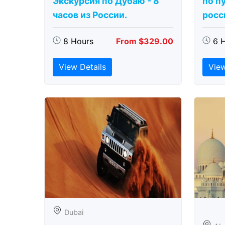
Экскурсия по Дубаю - 8
по п
часов из России.
росс
8 Hours
From $329.00
6 
View Details
View
Dubai