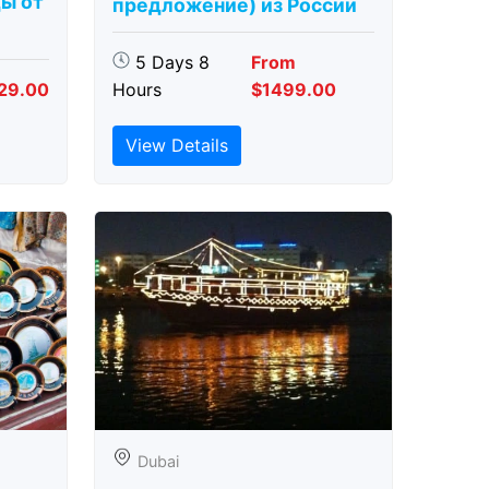
ды от
предложение) из России
5 Days 8
From
29.00
Hours
$1499.00
View Details
Dubai