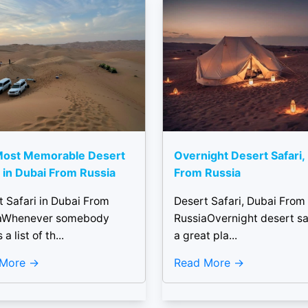
Most Memorable Desert
Overnight Desert Safari,
i in Dubai From Russia
From Russia
t Safari in Dubai From
Desert Safari, Dubai From
aWhenever somebody
RussiaOvernight desert saf
a list of th...
a great pla...
 More
Read More