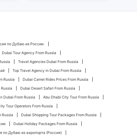
сия по Дубаю из России.
Dubai Tour Agency From Russia
Russia
Travel Agencies Dubai From Russia
бай
Top Travel Agency in Dubai From Russia
om Russia
Dubai Camel Rides Prices From Russia
m Russia
Dubai Desert Safari From Russia
in Dubai From Russia
Abu Dhabi City Tour From Russia
ity Tour Operators From Russia
m Russia
Dubai Shopping Tour Packages From Russia
сии
Dubai Holiday Packages From Russia
я по Дубаю из аэропорта (Россия)