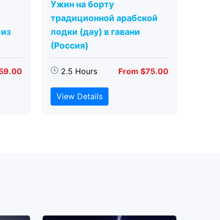
Ужин на борту
традиционной арабской
 из
лодки (дау) в гавани
(Россия)
59.00
2.5 Hours
From $75.00
View Details