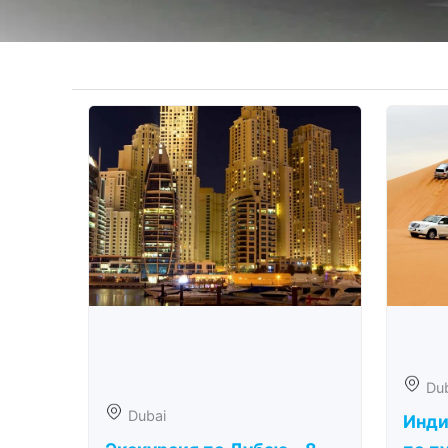
Du
Dubai
Инди