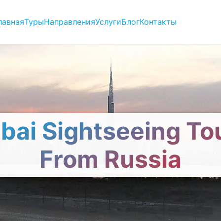
лавная
Туры
Направления
Услуги
Блог
Контакты
bai Sightseeing To
From Russia