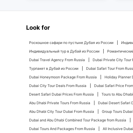
Look for
Роскошное сафари по пустыне Дубая из России
Индиви
Индивидуальный тур в Дубай из России
Романтический
Dubai Travel Agency From Russia
Dubai Private City Tour
Турпакет в Дубай из России
Dubai Safari Tour From Russ
Dubai Honeymoon Package From Russia
Holiday Planner 
Dubai City Tour Deals From Russia
Dubai Safari Price Fro
Desert Safari Dubai Prices From Russia
Tours to Abu Dhab
Abu Dhabi Private Tours From Russia
Dubai Desert Safari 
Abu Dhabi City Tour Dubai From Russia
Group Tours Dubai
Dubai and Abu Dhabi Combined Tour Package from Russia
Dubai Tours And Packages From Russia
All Inclusive Dub