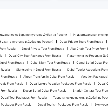
дуальное сафари по пустыне Дубая из России
Индивидуальная экскур
 ужин в пустыне в Дубае (из России)
Dubai Private Tours From Russia
 From Russia
Dubai Private Tour From Russia
Abu Dhabi Tour Price From 
ia
Dubai City Tour Packages From Russia
Пакет услуг из России в Ду
Dubai From Russia
Dubai Night Tour From Russia
Camel Safari Dubai Fr
m Russia
Sightseeing in Dubai From Russia
Dubai Tourist Attractions Fro
i From Russia
Airport Transfers in Dubai From Russia
Vacation Packages 
Deals From Russia
Dubai Luxury Vacation Packages From Russia
Dubai C
 From Russia
Desert Safari Dubai From Russia
Sharjah Cultural Tour Fro
Dubai Tour Packages From Russia
Туристические пакеты в Дубай из Рос
ai Packages From Russia
Dubai Tourism Packages From Russia
Экскурси