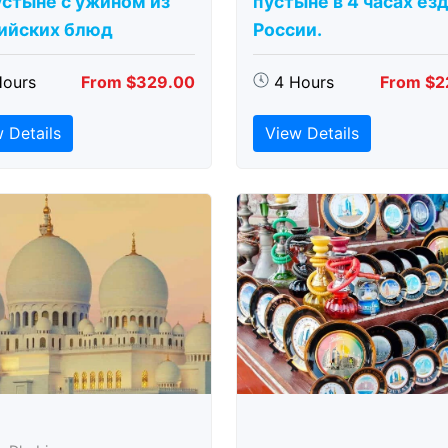
устыне с ужином из
пустыне в 4 часах ез
ийских блюд
России.
Hours
From $329.00
4 Hours
From $2
 Details
View Details