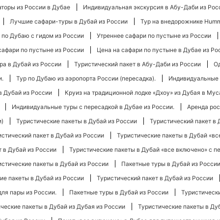
торы из России в Дубае
Индивидуальная экскурсия в Абу-Даби из Рос
Лучшие сафари-туры в Дубай из России
Тур на внедорожнике Humm
 по Дубаю с гидом из России
Утреннее сафари по пустыне из России
афари по пустыне из России
Цена на сафари по пустыне в Дубае из Ро
ра в Дубай из России
Туристический пакет в Абу-Даби из России
Од
и.
Тур по Дубаю из аэропорта России (пересадка).
Индивидуальные 
 Дубай из России
Круиз на традиционной лодке «Дхоу» из Дубая в Мус
Индивидуальные туры с пересадкой в ​​Дубае из России.
Аренда рос
и)
Туристические пакеты в Дубай из России
Туристический пакет в 
истический пакет в Дубай из России
Туристические пакеты в Дубай «вс
 в Дубай из России
Туристические пакеты в Дубай «все включено» с п
истические пакеты в Дубай из России
Пакетные туры в Дубай из Росси
ие пакеты в Дубай из России
Туристический пакет в Дубай из России
для пары из России.
Пакетные туры в Дубай из России
Туристически
ческие пакеты в Дубай из Дубая из России
Туристические пакеты в Ду