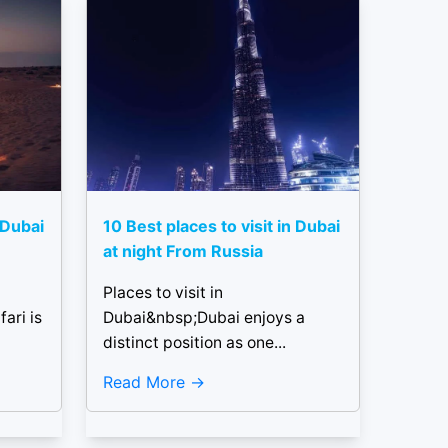
 Dubai
10 Best places to visit in Dubai
at night From Russia
Places to visit in
ari is
Dubai&nbsp;Dubai enjoys a
distinct position as one...
Read More