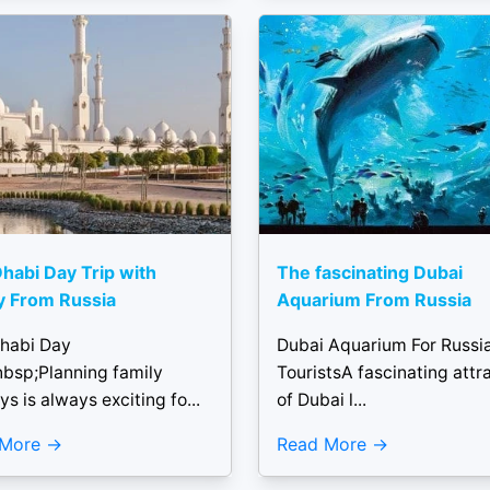
habi Day Trip with
The fascinating Dubai
y From Russia
Aquarium From Russia
habi Day
Dubai Aquarium For Russi
nbsp;Planning family
TouristsA fascinating attr
ys is always exciting fo...
of Dubai l...
 More
Read More