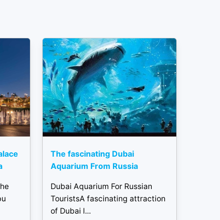
alace
The fascinating Dubai
a
Aquarium From Russia
the
Dubai Aquarium For Russian
bu
TouristsA fascinating attraction
of Dubai l...