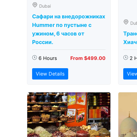
Dubai
Сафари на внедорожниках
Du
Hummer по пустыне с
ужином, 6 часов от
Тран
России.
Хиаче
6 Hours
From $499.00
2 
View Details
View