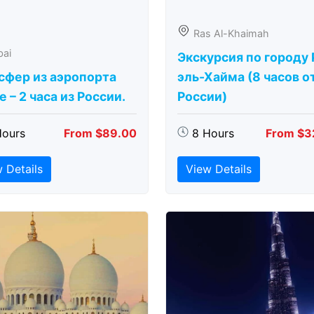
Ras Al-Khaimah
bai
Экскурсия по городу 
сфер из аэропорта
эль-Хайма (8 часов о
 – 2 часа из России.
России)
Hours
From $89.00
8 Hours
From $3
 Details
View Details