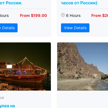
 от России.
часов от России)
Hours
From $199.00
6 Hours
From $2
 Details
View Details
bai
улка на