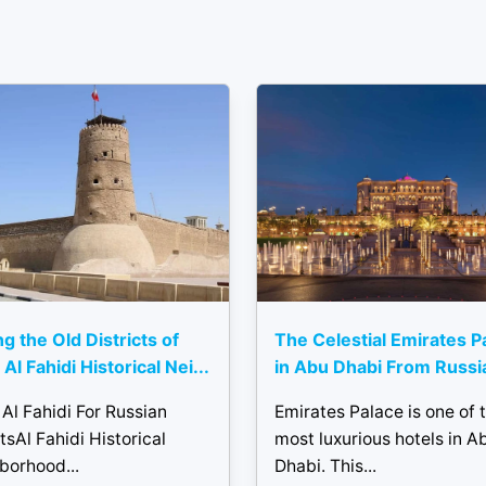
ng the Old Districts of
The Celestial Emirates P
Al Fahidi Historical Nei...
in Abu Dhabi From Russi
Al Fahidi For Russian
Emirates Palace is one of 
tsAl Fahidi Historical
most luxurious hotels in A
borhood...
Dhabi. This...