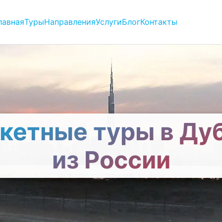
лавная
Туры
Направления
Услуги
Блог
Контакты
кетные туры в Ду
из России