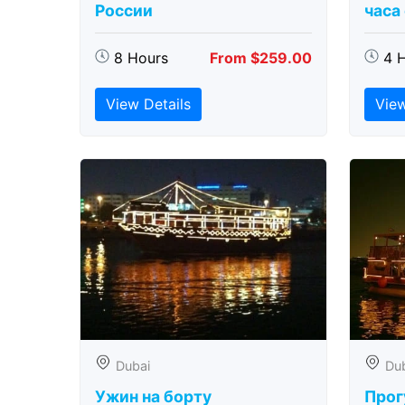
России
часа
8 Hours
From $259.00
4 
View Details
View
Dubai
Du
Ужин на борту
Прог