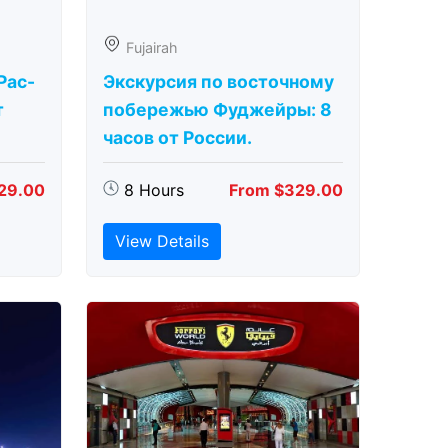
Fujairah
Рас-
Экскурсия по восточному
т
побережью Фуджейры: 8
часов от России.
29.00
8 Hours
From $329.00
View Details