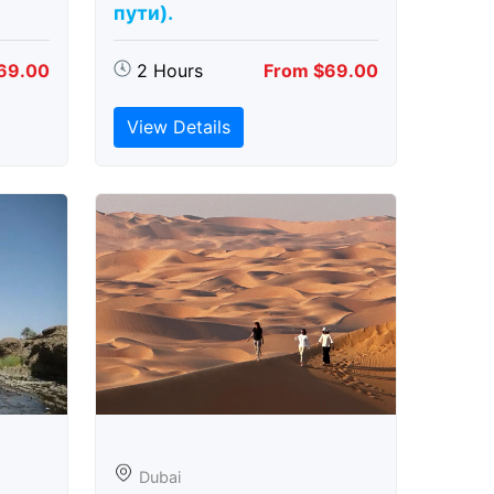
пути).
69.00
2 Hours
From $69.00
View Details
Dubai