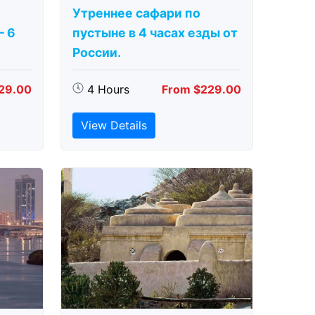
Утреннее сафари по
– 6
пустыне в 4 часах езды от
России.
29.00
4 Hours
From $229.00
View Details