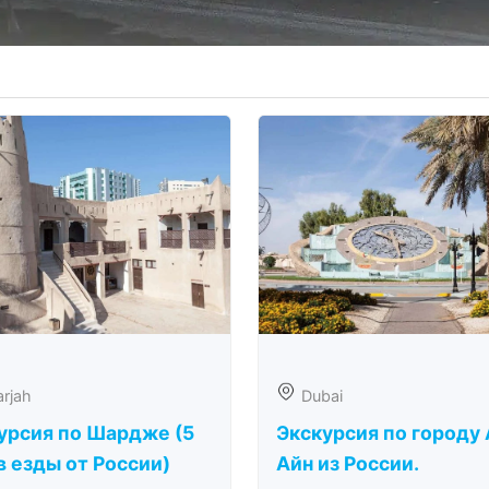
rjah
Dubai
урсия по Шардже (5
Экскурсия по городу 
в езды от России)
Айн из России.