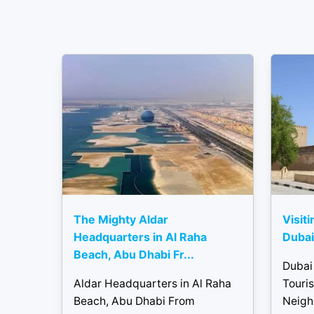
The Mighty Aldar
Visiti
Headquarters in Al Raha
Dubai 
Beach, Abu Dhabi Fr...
Dubai 
Aldar Headquarters in Al Raha
Touris
Beach, Abu Dhabi From
Neigh