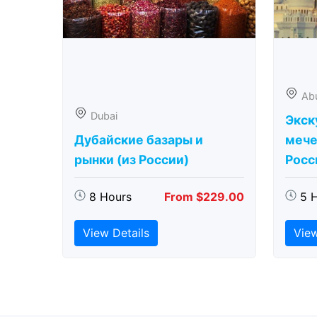
Ab
Dubai
Экск
Дубайские базары и
мече
рынки (из России)
Росс
8 Hours
From $229.00
5 
View Details
View