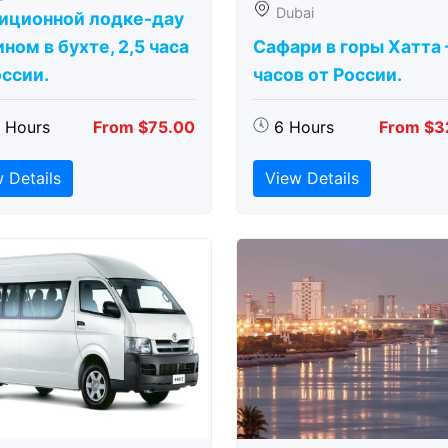
Dubai
иционной лодке-дау
ном в бухте, 2,5 часа
Сафари в горы Хатта 
оссии.
часов от России.
5 Hours
From $75.00
6 Hours
From $3
 Details
View Details