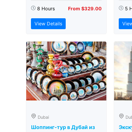
8 Hours
From $329.00
5 
View Details
View
Dubai
Du
Шоппинг-тур в Дубай из
Экск