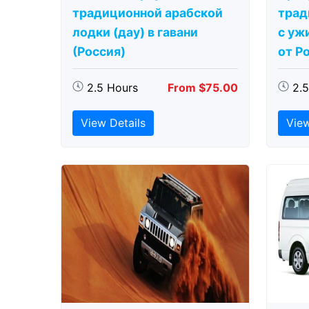
традиционной арабской
трад
лодки (дау) в гавани
с ужи
(Россия)
от Р
2.5 Hours
From $75.00
2.
View Details
View