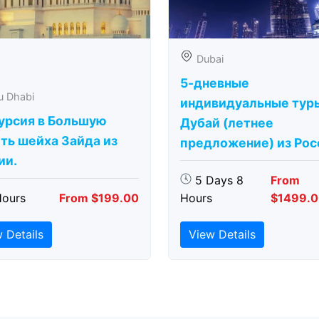
Dubai
5-дневные
u Dhabi
индивидуальные тур
урсия в Большую
Дубай (летнее
ть шейха Зайда из
предложение) из Рос
ии.
5 Days 8
From
Hours
From $199.00
Hours
$1499.
 Details
View Details