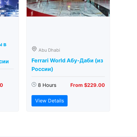
ы в
Abu Dhabi
Ferrari World Абу-Даби (из
сии
России)
00
8 Hours
From $229.00
View Details