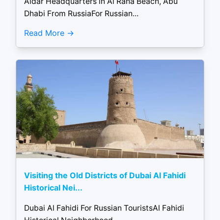
Aldar Headquarters in Al Raha Beach, Abu
Dhabi From RussiaFor Russian...
Read More
Visiting the Old Districts of Dubai Al Fahidi
Historical Nei...
Dubai Al Fahidi For Russian TouristsAl Fahidi