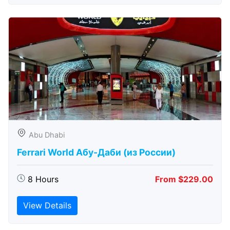
Abu Dhabi
Ferrari World Абу-Даби (из России)
8 Hours
From $229.00
View Details