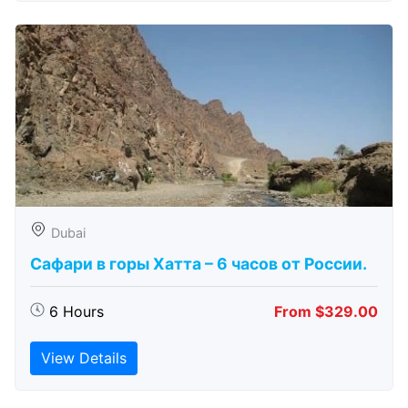
Dubai
Сафари в горы Хатта – 6 часов от России.
6 Hours
From $329.00
View Details