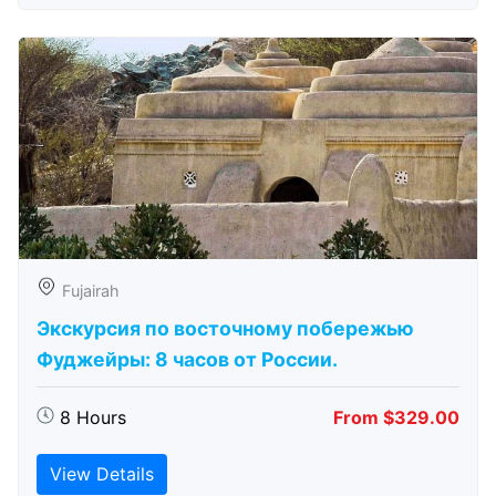
Fujairah
Экскурсия по восточному побережью
Фуджейры: 8 часов от России.
8 Hours
From $329.00
View Details