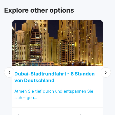
recommended.
Explore other options
‹
›
en
Dubai-Stadtrundfahrt - 8 Stunden
Al
von Deutschland
De
s
Atmen Sie tief durch und entspannen Sie
Al-
sich – gen...
bel