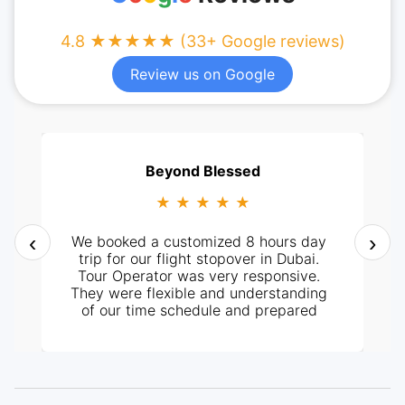
4.8 ★★★★★ (33+ Google reviews)
Review us on Google
Beyond Blessed
★ ★ ★ ★ ★
‹
›
We booked a customized 8 hours day
trip for our flight stopover in Dubai.
Tour Operator was very responsive.
They were flexible and understanding
of our time schedule and prepared
itinerary according to it. It all went
perfectly well, from pick-up at the
hotel and the tour around the City. Our
tour guide, Mr. Ashraf was very
knowledgeable and helpful too. Highly