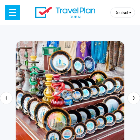
☰
Deutsch
▾
‹
›