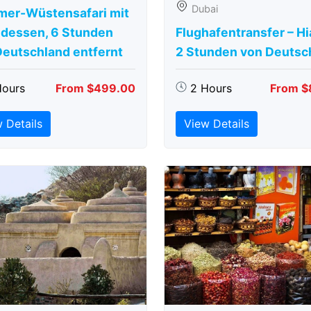
Dubai
er-Wüstensafari mit
dessen, 6 Stunden
Flughafentransfer – Hi
Deutschland entfernt
2 Stunden von Deutsc
Hours
From $499.00
2 Hours
From $
 Details
View Details