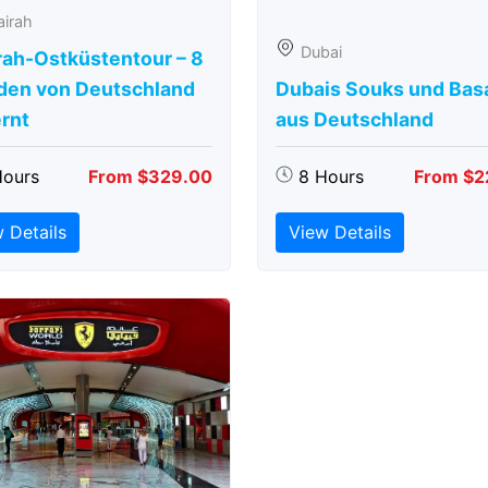
airah
Dubai
rah-Ostküstentour – 8
den von Deutschland
Dubais Souks und Bas
rnt
aus Deutschland
Hours
From $329.00
8 Hours
From $2
 Details
View Details