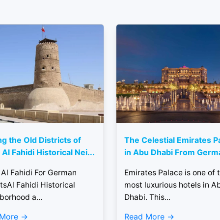
ng the Old Districts of
The Celestial Emirates P
Al Fahidi Historical Nei...
in Abu Dhabi From Germ
 Al Fahidi For German
Emirates Palace is one of 
tsAl Fahidi Historical
most luxurious hotels in A
borhood a...
Dhabi. This...
 More
Read More