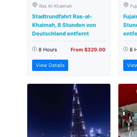
Ras Al-Khaimah
Fuj
Stadtrundfahrt Ras-al-
Fujai
Khaimah, 8 Stunden von
Stun
Deutschland entfernt
entfe
8 Hours
From $329.00
8 
View Details
View