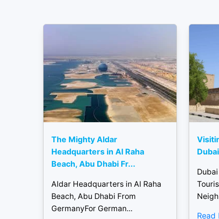
The Mighty Aldar
Visiti
Headquarters in Al Raha
Dubai 
Beach, Abu Dhabi Fr...
Dubai
Aldar Headquarters in Al Raha
Touris
Beach, Abu Dhabi From
Neigh
GermanyFor German...
Read