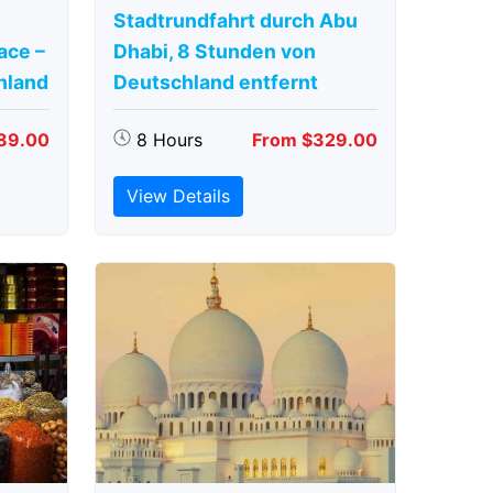
Stadtrundfahrt durch Abu
ace –
Dhabi, 8 Stunden von
hland
Deutschland entfernt
89.00
8 Hours
From $329.00
View Details