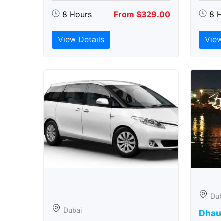
8 Hours
From $329.00
8 
View Details
View
Du
Dubai
Dhau