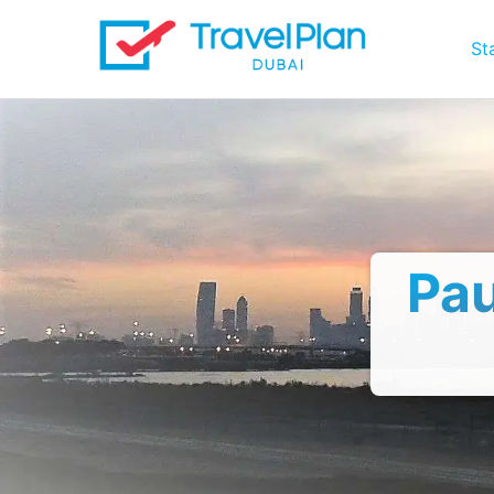
St
Pau