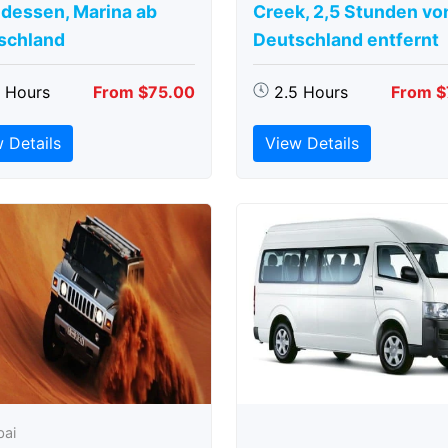
dessen, Marina ab
Creek, 2,5 Stunden vo
schland
Deutschland entfernt
5 Hours
From $75.00
2.5 Hours
From $
 Details
View Details
bai