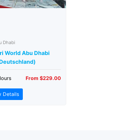
u Dhabi
ri World Abu Dhabi
 Deutschland)
Hours
From $229.00
 Details