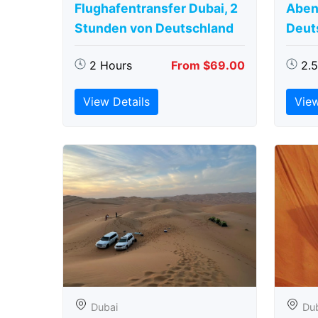
Flughafentransfer Dubai, 2
Aben
Stunden von Deutschland
Deut
2 Hours
From $69.00
2.
View Details
View
Dubai
Du