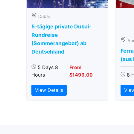
Dubai
5-tägige private Dubai-
Rundreise
Ab
(Sommerangebot) ab
Ferra
Deutschland
(aus
5 Days 8
From
Hours
$1499.00
8 
View Details
View