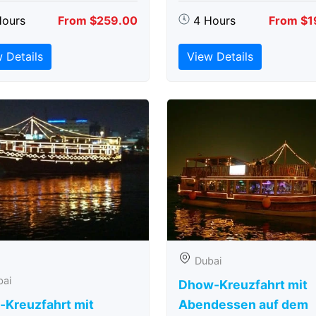
Hours
From $259.00
4 Hours
From $1
 Details
View Details
Dubai
bai
Dhow-Kreuzfahrt mit
-Kreuzfahrt mit
Abendessen auf dem