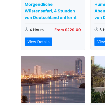
Morgendliche
Humm
Wüstensafari, 4 Stunden
Aben
von Deutschland entfernt
von 
4 Hours
From $229.00
6 
View Details
View