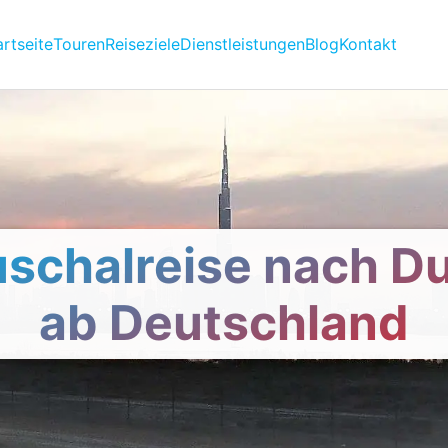
artseite
Touren
Reiseziele
Dienstleistungen
Blog
Kontakt
schalreise nach D
ab Deutschland