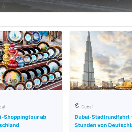
bai
Dubai
i-Shoppingtour ab
Dubai-Stadtrundfahrt 
schland
Stunden von Deutschl