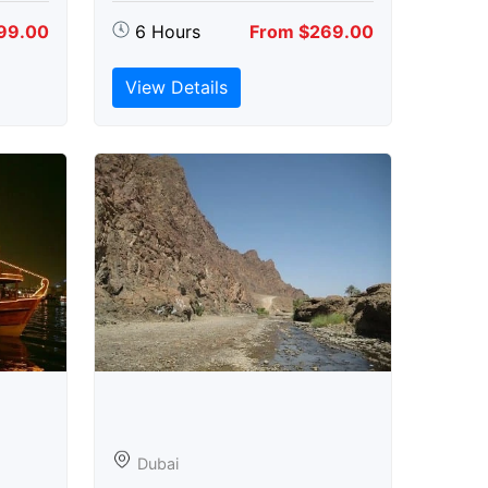
99.00
6 Hours
From $269.00
View Details
Dubai