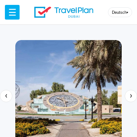
☰
Deutsch
▾
‹
›