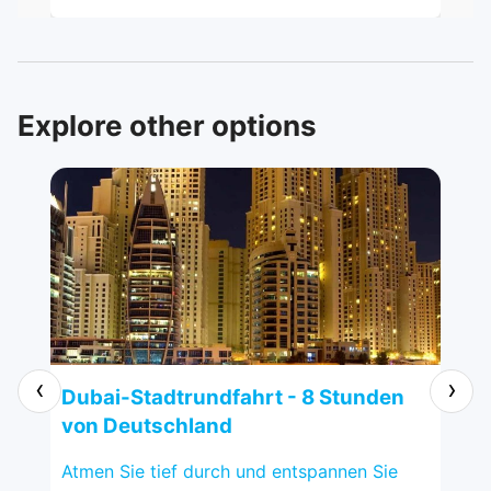
perfectly well, from pick-up at the
hotel and the tour around the City. Our
tour guide, Mr. Ashraf was very
knowledgeable and helpful too. Highly
recommended.
Explore other options
‹
›
Dubai-Stadtrundfahrt - 8 Stunden
Sh
von Deutschland
vo
Atmen Sie tief durch und entspannen Sie
Sha