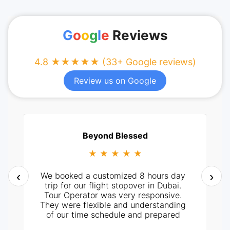
G
o
o
g
l
e
Reviews
4.8 ★★★★★ (33+ Google reviews)
Review us on Google
Beyond Blessed
★ ★ ★ ★ ★
‹
›
We booked a customized 8 hours day
trip for our flight stopover in Dubai.
Tour Operator was very responsive.
They were flexible and understanding
of our time schedule and prepared
itinerary according to it. It all went