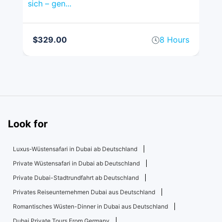
sich – gen...
Tou
rs
$329.00
8 Hours
$
Look for
Luxus-Wüstensafari in Dubai ab Deutschland
Private Wüstensafari in Dubai ab Deutschland
Private Dubai-Stadtrundfahrt ab Deutschland
Privates Reiseunternehmen Dubai aus Deutschland
Romantisches Wüsten-Dinner in Dubai aus Deutschland
Dubai Private Tours From Germany