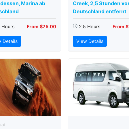
dessen, Marina ab
Creek, 2,5 Stunden vo
schland
Deutschland entfernt
5 Hours
From $75.00
2.5 Hours
From $
 Details
View Details
bai