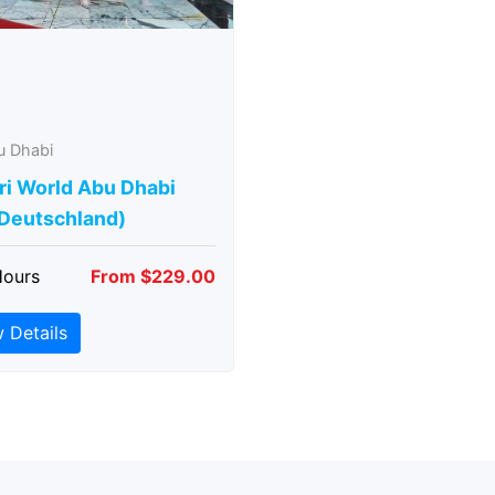
u Dhabi
ri World Abu Dhabi
 Deutschland)
Hours
From $229.00
 Details