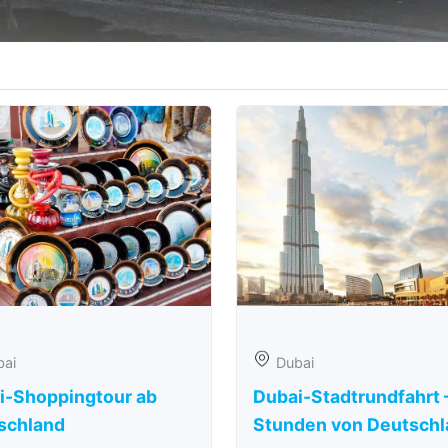
bai
Dubai
i-Shoppingtour ab
Dubai-Stadtrundfahrt 
schland
Stunden von Deutschl