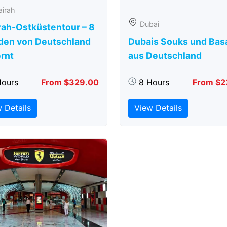
airah
Dubai
rah-Ostküstentour – 8
den von Deutschland
Dubais Souks und Bas
rnt
aus Deutschland
Hours
From $329.00
8 Hours
From $2
 Details
View Details