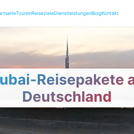
artseite
Touren
Reiseziele
Dienstleistungen
Blog
Kontakt
ubai-Reisepakete 
Deutschland