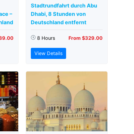
Stadtrundfahrt durch Abu
ace –
Dhabi, 8 Stunden von
hland
Deutschland entfernt
89.00
8 Hours
From $329.00
View Details