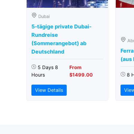
Dubai
5-tägige private Dubai-
Rundreise
Ab
(Sommerangebot) ab
Ferra
Deutschland
(aus
5 Days 8
From
Hours
$1499.00
8 
View Details
View