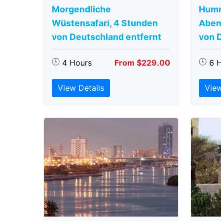
Morgendliche
Humm
Wüstensafari, 4 Stunden
Aben
von Deutschland entfernt
von 
4 Hours
From $229.00
6 
View Details
View