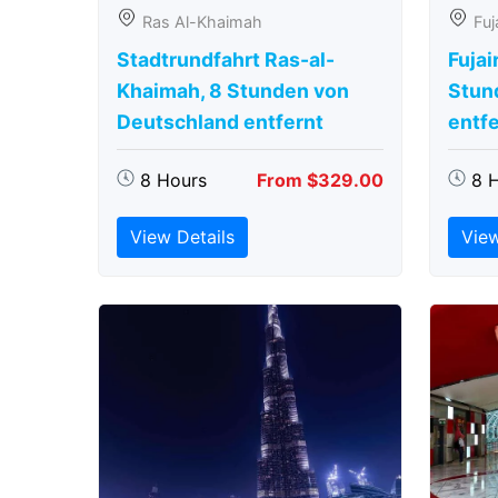
Ras Al-Khaimah
Fuj
Stadtrundfahrt Ras-al-
Fujai
Khaimah, 8 Stunden von
Stun
Deutschland entfernt
entfe
8 Hours
From $329.00
8 
View Details
View