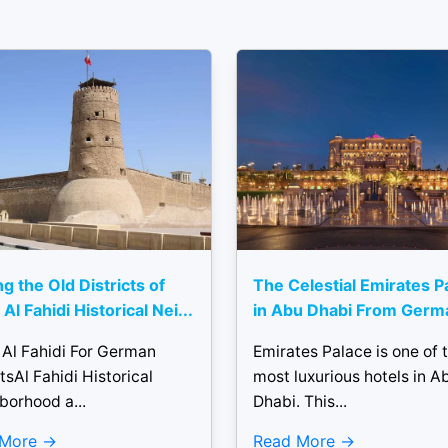
ng the Old Districts of
The Celestial Emirates P
Al Fahidi Historical Nei...
in Abu Dhabi From Germ
 Al Fahidi For German
Emirates Palace is one of 
tsAl Fahidi Historical
most luxurious hotels in A
borhood a...
Dhabi. This...
 More
Read More