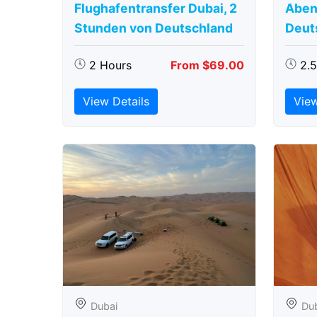
Flughafentransfer Dubai, 2
Aben
Stunden von Deutschland
Deut
2 Hours
From $69.00
2.
View Details
View
Dubai
Du