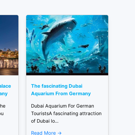
alace
The fascinating Dubai
any
Aquarium From Germany
the
Dubai Aquarium For German
bu
TouristsA fascinating attraction
of Dubai lo...
Read More