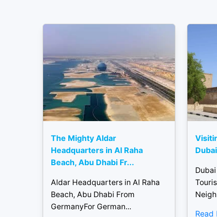
The Mighty Aldar
Visiti
Headquarters in Al Raha
Dubai 
Beach, Abu Dhabi Fr...
Dubai
Aldar Headquarters in Al Raha
Touris
Beach, Abu Dhabi From
Neigh
GermanyFor German...
Read