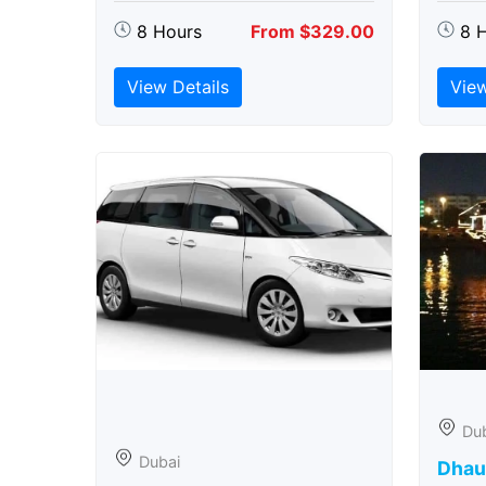
8 Hours
From $329.00
8 
View Details
View
Du
Dubai
Dhau