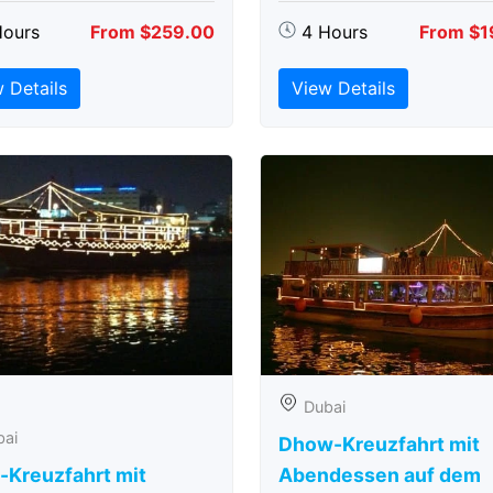
Hours
From $259.00
4 Hours
From $1
 Details
View Details
Dubai
bai
Dhow-Kreuzfahrt mit
-Kreuzfahrt mit
Abendessen auf dem