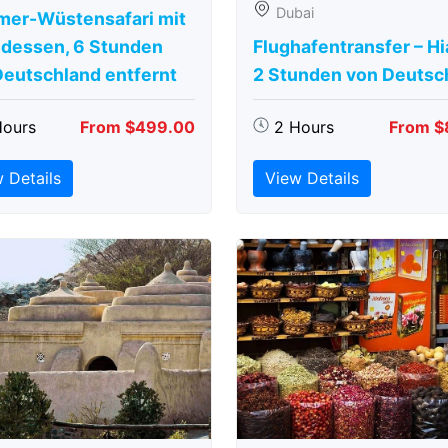
Dubai
er-Wüstensafari mit
dessen, 6 Stunden
Flughafentransfer – Hi
Deutschland entfernt
2 Stunden von Deutsc
Hours
From $499.00
2 Hours
From $
 Details
View Details