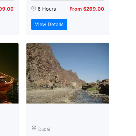
99.00
6 Hours
From $269.00
View Details
Dubai