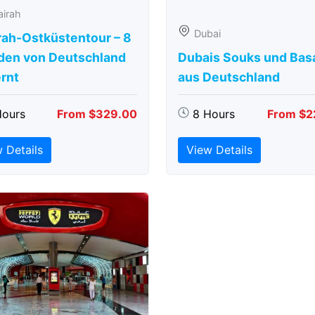
airah
Dubai
rah-Ostküstentour – 8
den von Deutschland
Dubais Souks und Bas
rnt
aus Deutschland
Hours
From $329.00
8 Hours
From $2
 Details
View Details