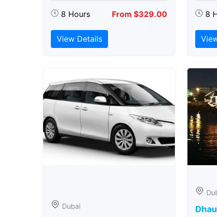
8 Hours
From $329.00
8 
View Details
View
Du
Dubai
Dhau