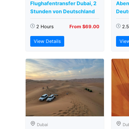
Flughafentransfer Dubai, 2
Aben
Stunden von Deutschland
Deut
2 Hours
From $69.00
2.
View Details
View
Dubai
Du