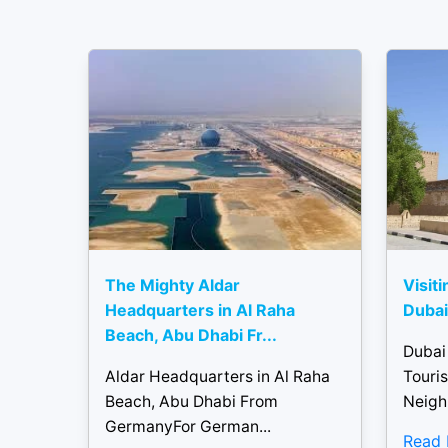
The Mighty Aldar
Visiti
Headquarters in Al Raha
Dubai 
Beach, Abu Dhabi Fr...
Dubai
Aldar Headquarters in Al Raha
Touris
Beach, Abu Dhabi From
Neigh
GermanyFor German...
Read