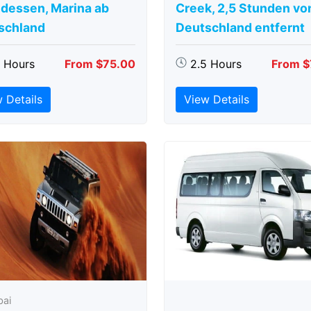
dessen, Marina ab
Creek, 2,5 Stunden vo
schland
Deutschland entfernt
5 Hours
From $75.00
2.5 Hours
From $
 Details
View Details
bai