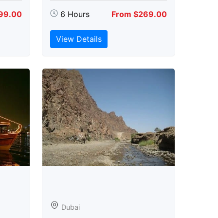
99.00
6 Hours
From $269.00
View Details
Dubai