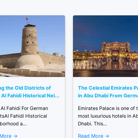
ng the Old Districts of
The Celestial Emirates P
Al Fahidi Historical Nei...
in Abu Dhabi From Germ
 Al Fahidi For German
Emirates Palace is one of 
tsAl Fahidi Historical
most luxurious hotels in A
borhood a...
Dhabi. This...
 More
Read More