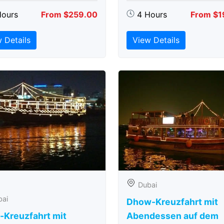
Hours
From $259.00
4 Hours
From $1
 Details
View Details
Dubai
bai
Dhow-Kreuzfahrt mit
-Kreuzfahrt mit
Abendessen auf dem