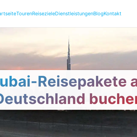
artseite
Touren
Reiseziele
Dienstleistungen
Blog
Kontakt
ubai-Reisepakete 
Deutschland buche