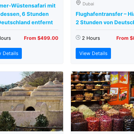
Dubai
er-Wüstensafari mit
dessen, 6 Stunden
Flughafentransfer – Hi
Deutschland entfernt
2 Stunden von Deutsc
Hours
From $499.00
2 Hours
From $
 Details
View Details