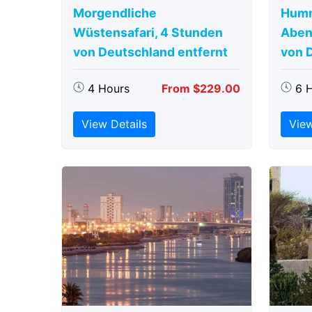
Morgendliche
Humm
Wüstensafari, 4 Stunden
Aben
von Deutschland entfernt
von 
4 Hours
From $229.00
6 
View Details
View