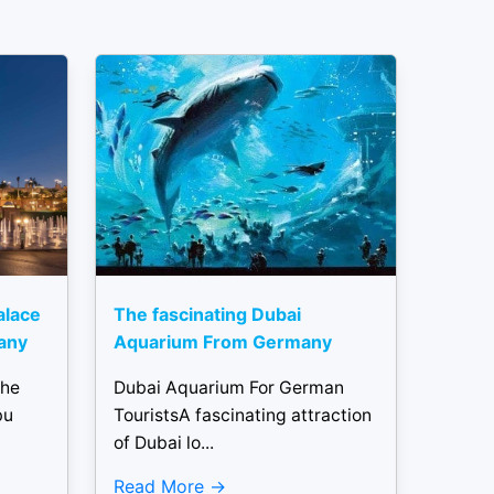
alace
The fascinating Dubai
any
Aquarium From Germany
the
Dubai Aquarium For German
bu
TouristsA fascinating attraction
of Dubai lo...
Read More