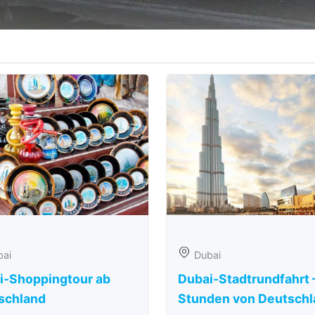
bai
Dubai
i-Shoppingtour ab
Dubai-Stadtrundfahrt 
schland
Stunden von Deutschl