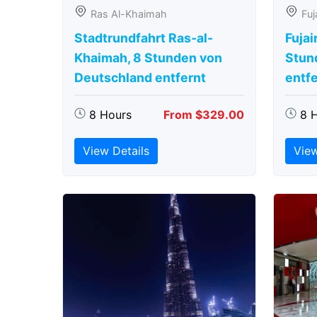
Ras Al-Khaimah
Fuj
Stadtrundfahrt Ras-al-
Fujai
Khaimah, 8 Stunden von
Stun
Deutschland entfernt
entfe
8 Hours
From $329.00
8 
View Details
View