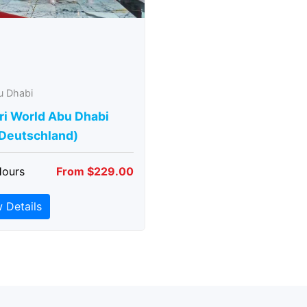
u Dhabi
ri World Abu Dhabi
 Deutschland)
Hours
From $229.00
 Details