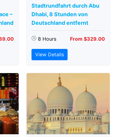
Stadtrundfahrt durch Abu
ace –
Dhabi, 8 Stunden von
hland
Deutschland entfernt
89.00
8 Hours
From $329.00
View Details