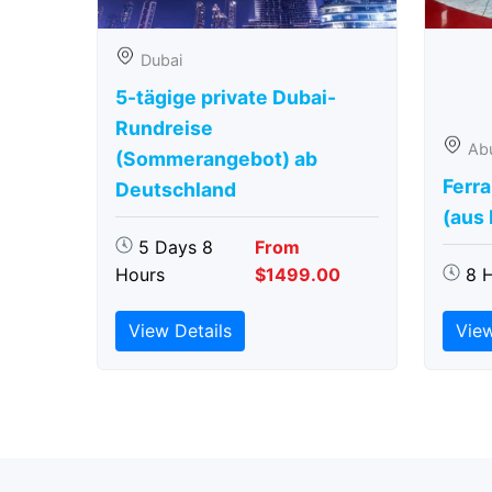
Dubai
5-tägige private Dubai-
Rundreise
Ab
(Sommerangebot) ab
Ferra
Deutschland
(aus
5 Days 8
From
Hours
$1499.00
8 
View Details
View