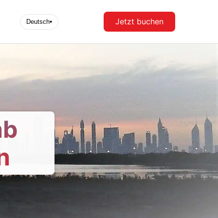
Jetzt buchen
Deutsch
▾
ab
n