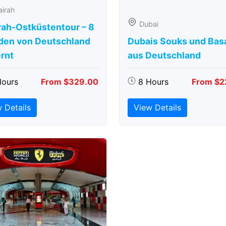
airah
Dubai
rah-Ostküstentour – 8
den von Deutschland
Dubais Souks und Bas
rnt
aus Deutschland
Hours
From $329.00
8 Hours
From $2
 Details
View Details