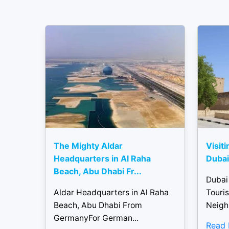
The Mighty Aldar
Visiti
Headquarters in Al Raha
Dubai 
Beach, Abu Dhabi Fr...
Dubai
Aldar Headquarters in Al Raha
Touris
Beach, Abu Dhabi From
Neigh
GermanyFor German...
Read