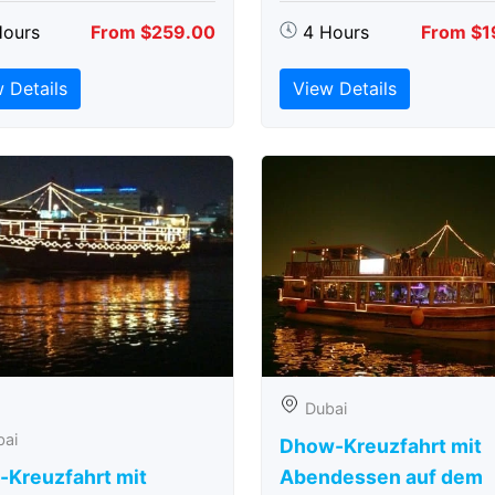
Hours
From $259.00
4 Hours
From $1
 Details
View Details
Dubai
bai
Dhow-Kreuzfahrt mit
-Kreuzfahrt mit
Abendessen auf dem