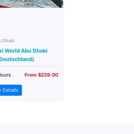
u Dhabi
ri World Abu Dhabi
 Deutschland)
Hours
From $229.00
 Details