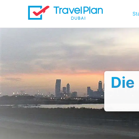
St
Die