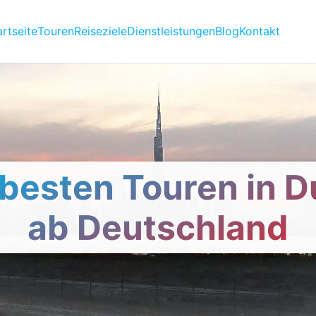
artseite
Touren
Reiseziele
Dienstleistungen
Blog
Kontakt
 besten Touren in D
ab Deutschland