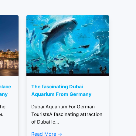
alace
The fascinating Dubai
any
Aquarium From Germany
the
Dubai Aquarium For German
bu
TouristsA fascinating attraction
of Dubai lo...
Read More