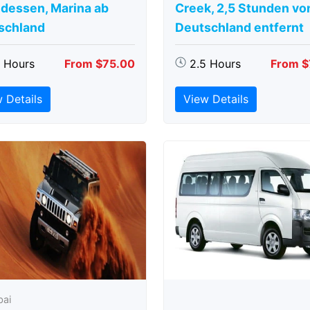
dessen, Marina ab
Creek, 2,5 Stunden vo
schland
Deutschland entfernt
5 Hours
From $75.00
2.5 Hours
From $
 Details
View Details
bai