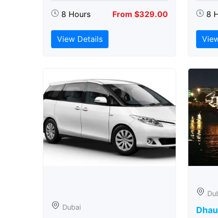
8 Hours
From $329.00
8 
View Details
View
Du
Dubai
Dhau