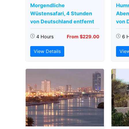
Morgendliche
Humm
Wüstensafari, 4 Stunden
Aben
von Deutschland entfernt
von 
4 Hours
From $229.00
6 
View Details
View