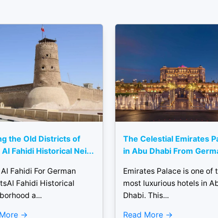
ng the Old Districts of
The Celestial Emirates P
Al Fahidi Historical Nei...
in Abu Dhabi From Germ
 Al Fahidi For German
Emirates Palace is one of 
tsAl Fahidi Historical
most luxurious hotels in A
borhood a...
Dhabi. This...
 More
Read More