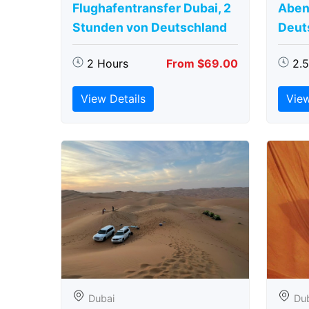
Flughafentransfer Dubai, 2
Aben
Stunden von Deutschland
Deut
2 Hours
From $69.00
2.
View Details
View
Dubai
Du