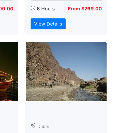
99.00
6 Hours
From $269.00
View Details
Dubai