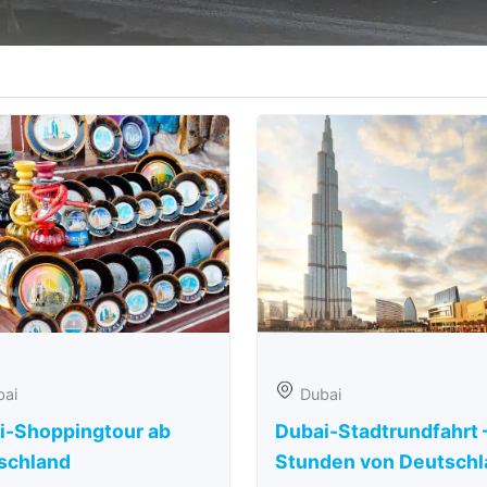
bai
Dubai
i-Shoppingtour ab
Dubai-Stadtrundfahrt 
schland
Stunden von Deutschl