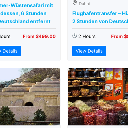
Dubai
er-Wüstensafari mit
dessen, 6 Stunden
Flughafentransfer – Hi
Deutschland entfernt
2 Stunden von Deutsc
Hours
From $499.00
2 Hours
From $
 Details
View Details