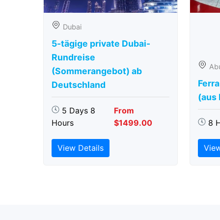
Dubai
5-tägige private Dubai-
Rundreise
Ab
(Sommerangebot) ab
Ferra
Deutschland
(aus
5 Days 8
From
Hours
$1499.00
8 
View Details
View