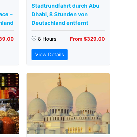
Stadtrundfahrt durch Abu
ace –
Dhabi, 8 Stunden von
hland
Deutschland entfernt
89.00
8 Hours
From $329.00
View Details