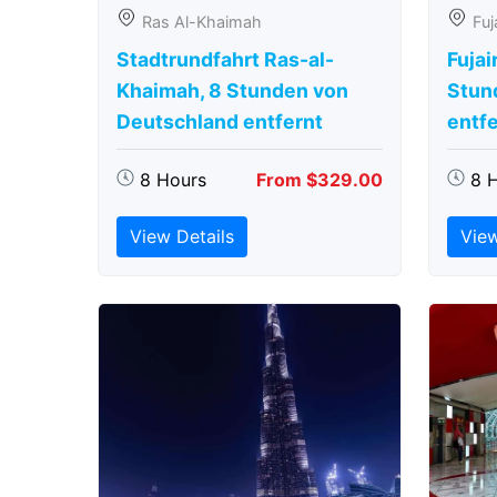
Ras Al-Khaimah
Fuj
Stadtrundfahrt Ras-al-
Fujai
Khaimah, 8 Stunden von
Stun
Deutschland entfernt
entfe
8 Hours
From $329.00
8 
View Details
View