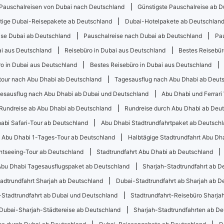
Pauschalreisen von Dubai nach Deutschland
Günstigste Pauschalreise ab 
tige Dubai-Reisepakete ab Deutschland
Dubai-Hotelpakete ab Deutschlan
ise Dubai ab Deutschland
Pauschalreise nach Dubai ab Deutschland
Pa
ai aus Deutschland
Reisebüro in Dubai aus Deutschland
Bestes Reisebür
o in Dubai aus Deutschland
Bestes Reisebüro in Dubai aus Deutschland
our nach Abu Dhabi ab Deutschland
Tagesausflug nach Abu Dhabi ab Deut
esausflug nach Abu Dhabi ab Dubai und Deutschland
Abu Dhabi und Ferrari
Rundreise ab Abu Dhabi ab Deutschland
Rundreise durch Abu Dhabi ab Deu
abi Safari-Tour ab Deutschland
Abu Dhabi Stadtrundfahrtpaket ab Deutsch
Abu Dhabi 1-Tages-Tour ab Deutschland
Halbtägige Stadtrundfahrt Abu Dh
htseeing-Tour ab Deutschland
Stadtrundfahrt Abu Dhabi ab Deutschland
Abu Dhabi Tagesausflugspaket ab Deutschland
Sharjah-Stadtrundfahrt ab D
adtrundfahrt Sharjah ab Deutschland
Dubai-Stadtrundfahrt ab Sharjah ab D
-Stadtrundfahrt ab Dubai und Deutschland
Stadtrundfahrt-Reisebüro Sharja
Dubai-Sharjah-Städtereise ab Deutschland
Sharjah-Stadtrundfahrten ab De