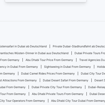
üstensafari in Dubai ab Deutschland
Private Dubai-Stadtrundfahrt ab Deuts
antisches Wüsten-Dinner in Dubai aus Deutschland
Dubai Private Tours F
r From Germany
Abu Dhabi Tour Price From Germany
Travel Agencies D
gency in Dubai From Germany
Sightseeing in Dubai From Germany
Holid
rom Germany
Dubai Camel Rides Prices From Germany
Dubai City Tour 
st Attractions From Germany
Dubai Desert Safari From Germany
Desert 
 Dubai From Germany
Dubai Private City Tour From Germany
Dubai-Reise
 Tour From Germany
Abu Dhabi Private Tours From Germany
Dubai Dese
City Tour Operators From Germany
Abu Dhabi City Tour Dubai From German