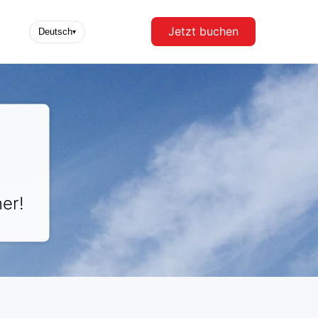
Jetzt buchen
Deutsch
▾
er!