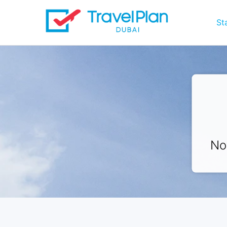
St
No