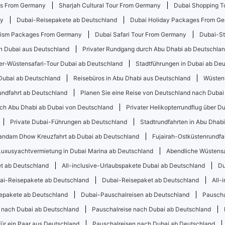
es From Germany
Sharjah Cultural Tour From Germany
Dubai Shopping T
ny
Dubai-Reisepakete ab Deutschland
Dubai Holiday Packages From G
rism Packages From Germany
Dubai Safari Tour From Germany
Dubai-St
in Dubai aus Deutschland
Privater Rundgang durch Abu Dhabi ab Deutschla
-Wüstensafari-Tour Dubai ab Deutschland
Stadtführungen in Dubai ab De
Dubai ab Deutschland
Reisebüros in Abu Dhabi aus Deutschland
Wüstens
undfahrt ab Deutschland
Planen Sie eine Reise von Deutschland nach Dubai
ch Abu Dhabi ab Dubai von Deutschland
Privater Helikopterrundflug über D
Private Dubai-Führungen ab Deutschland
Stadtrundfahrten in Abu Dhab
ndam Dhow Kreuzfahrt ab Dubai ab Deutschland
Fujairah-Ostküstenrundfa
Luxusyachtvermietung in Dubai Marina ab Deutschland
Abendliche Wüstensa
t ab Deutschland
All-inclusive-Urlaubspakete Dubai ab Deutschland
Du
ai-Reisepakete ab Deutschland
Dubai-Reisepaket ab Deutschland
All-
epakete ab Deutschland
Dubai-Pauschalreisen ab Deutschland
Pauscha
 nach Dubai ab Deutschland
Pauschalreise nach Dubai ab Deutschland
ür ein Paar aus Deutschland
Pauschalreisen nach Dubai ab Deutschland