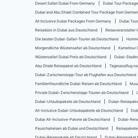
Desert Safari Dubai From Germany
Dubai Tour Packag
Dubai and Abu Dhabi Combined Tour Package from Germa
All Inclusive Dubai Packages From Germany
Dubai Tou
Reisebüro in Dubai aus Deutschland
Reiseveranstalter 
Die besten Dubai-Safari-Touren ab Deutschland
Hummer
Morgendliche Wüstensafari ab Deutschland
Kameltour 
Wüstensafari Dubai Preis ab Deutschland
Dubai-Stadtr
Abu Dhabi Reisepaket ab Deutschland
Tagesausflug na
Dubai-Zwischenstopp-Tour ab Flughafen aus Deutschland
Familienfreundliche Dubai-Reisen ab Deutschland
Musa
Private Dubai-Zwischenstopp-Touren ab Deutschland
Dubai-Urlaubspakete ab Deutschland
Dubai-Reisepake
All-inclusive Dubai-Urlaubspakete ab Deutschland
Dub
Dubai All-Inclusive-Pakete ab Deutschland
Dubai-Reis
Pauschalreisen ab Dubai und Deutschland
Reisepakete
Dubai-Reisepakete ab Deutschland
Dubai-Reisepaket f