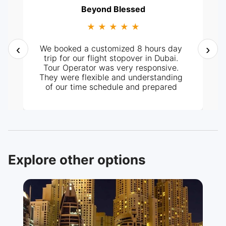
Beyond Blessed
★ ★ ★ ★ ★
‹
›
We booked a customized 8 hours day
trip for our flight stopover in Dubai.
Tour Operator was very responsive.
They were flexible and understanding
of our time schedule and prepared
itinerary according to it. It all went
perfectly well, from pick-up at the
hotel and the tour around the City. Our
tour guide, Mr. Ashraf was very
knowledgeable and helpful too. Highly
recommended.
Explore other options