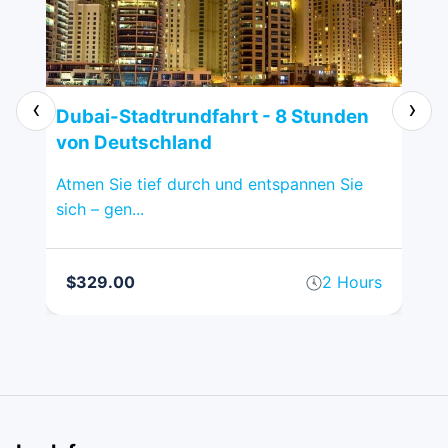
‹
›
n
Dubai-Stadtrundfahrt - 8 Stunden
Sh
von Deutschland
vo
Atmen Sie tief durch und entspannen Sie
Sha
sich – gen...
Tou
rs
$329.00
2 Hours
$