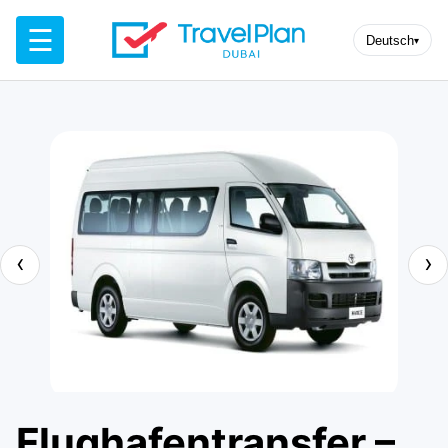
☰
Deutsch
▾
‹
›
Flughafentransfer –