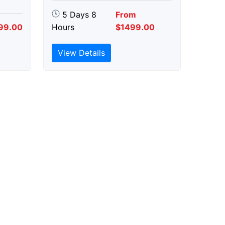
5 Days 8
From
99.00
Hours
$1499.00
View Details