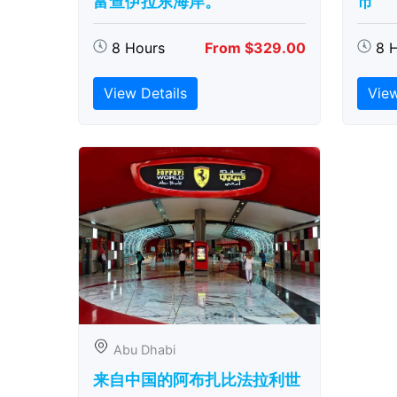
富查伊拉东海岸。
市
8 Hours
From $329.00
8 
View Details
View
Abu Dhabi
来自中国的阿布扎比​​法拉利世