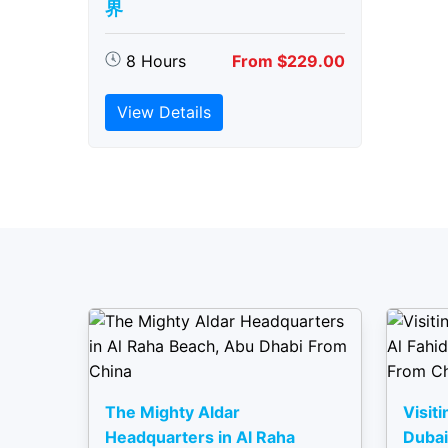
界
8 Hours
From $229.00
View Details
The Mighty Aldar
Visiti
Headquarters in Al Raha
Dubai 