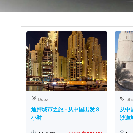
Dubai
Sha
迪拜城市之旅 - 从中​​国出发 8
从中
小时
沙迦