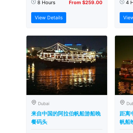
8 Hours
From $259.00
4 
View Details
View
Dubai
Du
来自中国的阿拉伯帆船游船晚
距离
餐码头
帆船