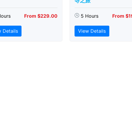
寺之旅
Hours
From $229.00
5 Hours
From $1
 Details
View Details