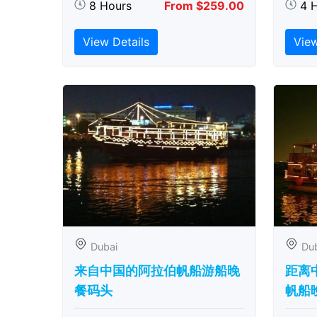
8 Hours
From $259.00
4 
View Details
View
Dubai
Du
来自中国的阿拉伯帆船游船晚
距离
餐码头
帆船