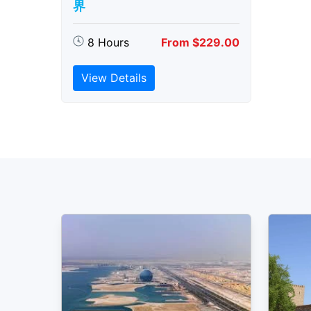
界
8 Hours
From $229.00
View Details