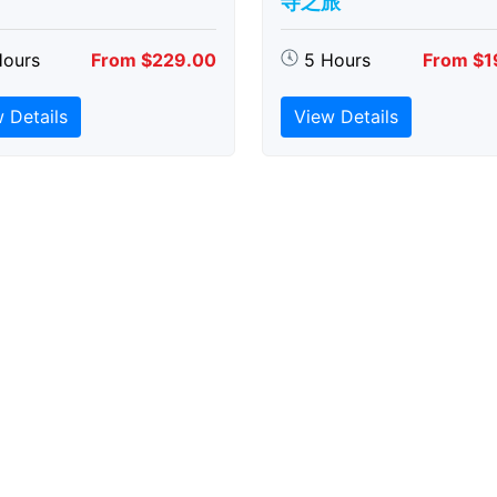
寺之旅
Hours
From $229.00
5 Hours
From $1
 Details
View Details