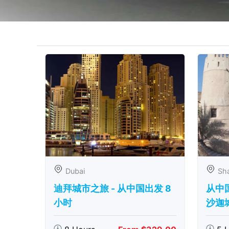
Dubai
Sha
迪拜城市之旅 - 从中​​国出发 8
从中
小时
沙迦