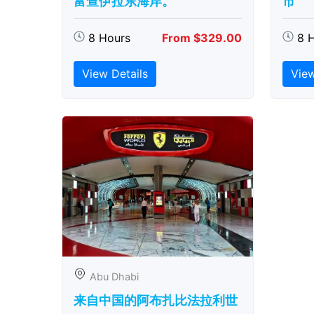
富查伊拉东海岸。
市
8 Hours
From $329.00
8 
View Details
View
Abu Dhabi
来自中国的阿布扎比​​法拉利世