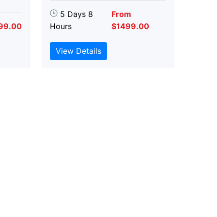
5 Days 8
From
99.00
Hours
$1499.00
View Details