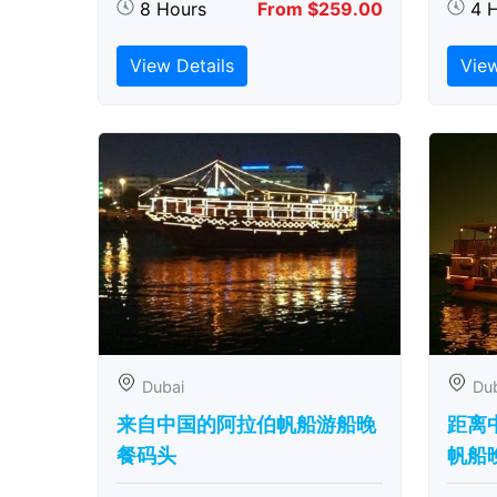
8 Hours
From $259.00
4 
View Details
View
Dubai
Du
来自中国的阿拉伯帆船游船晚
距离
餐码头
帆船