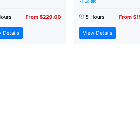
寺之旅
Hours
From $229.00
5 Hours
From $1
 Details
View Details