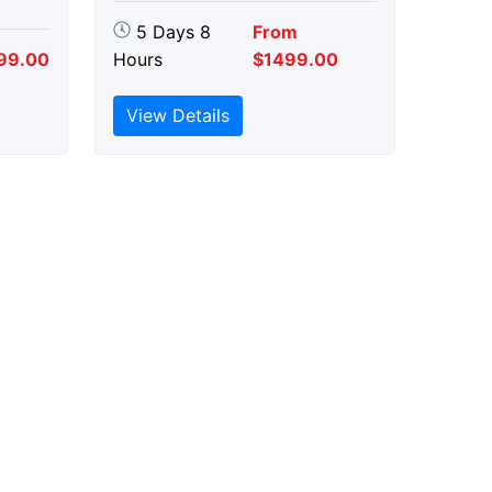
5 Days 8
From
99.00
Hours
$1499.00
View Details