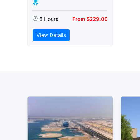
界
8 Hours
From $229.00
View Details