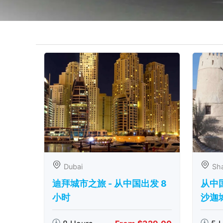
Dubai
Sha
迪拜城市之旅 - 从中​​国出发 8
从中
小时
沙迦