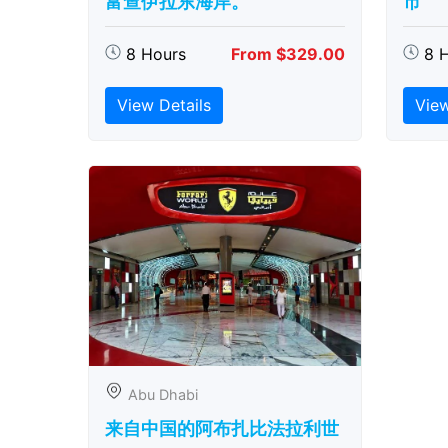
富查伊拉东海岸。
市
8 Hours
From $329.00
8 
View Details
View
Abu Dhabi
来自中国的阿布扎比​​法拉利世