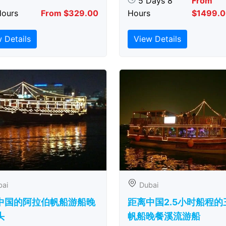
5 Days 8
From
Hours
From $329.00
Hours
$1499.
 Details
View Details
bai
Dubai
中国的阿拉伯帆船游船晚
距离中国2.5小时船程的
头
帆船晚餐溪流游船