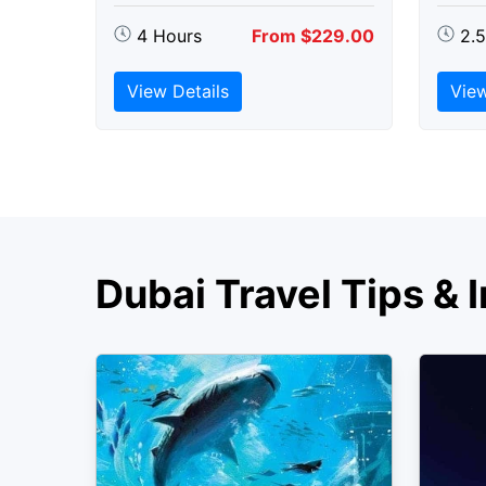
4 Hours
From $229.00
2.
View Details
View
Dubai Travel Tips & I