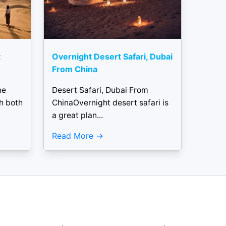
t
Overnight Desert Safari, Dubai
From China
he
Desert Safari, Dubai From
h both
ChinaOvernight desert safari is
a great plan...
Read More