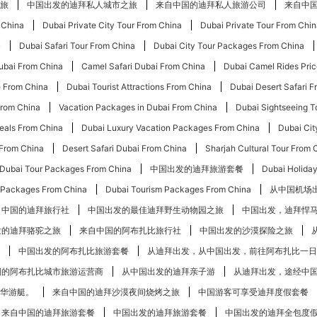
旅
中国出发的迪拜私人城市之旅
来自中国的迪拜私人旅游公司
来自中
 China
Dubai Private City Tour From China
Dubai Private Tour From Chi
餐
Dubai Safari Tour From China
Dubai City Tour Packages From China
ubai From China
Camel Safari Dubai From China
Dubai Camel Rides Pri
 From China
Dubai Tourist Attractions From China
Dubai Desert Safari 
 From China
Vacation Packages in Dubai From China
Dubai Sightseeing T
Deals From China
Dubai Luxury Vacation Packages From China
Dubai Cit
 From China
Desert Safari Dubai From China
Sharjah Cultural Tour From 
Dubai Tour Packages From China
中国出发的迪拜旅游套餐
Dubai Holida
i Packages From China
Dubai Tourism Packages From China
从中国机场
自中国的迪拜旅行社
中国出发的最佳迪拜野生动物园之旅
中国出发，迪拜悍
发的迪拜骆驼之旅
来自中国的阿布扎比​​旅行社
中国出发的沙漠探险之旅
中国出发的阿布扎比​​旅游套餐
从迪拜出发，从中国出发，前往阿布扎比一日
的阿布扎比​​城市旅游运营商
从中国出发的迪拜亲子游
从迪拜出发，途经中
华游艇。
来自中国的迪拜沙漠夜间烧烤之旅
中国游客可享受迪拜度假套餐
来自中国的迪拜旅游套餐
中国出发的迪拜旅游套餐
中国出发的迪拜全包度