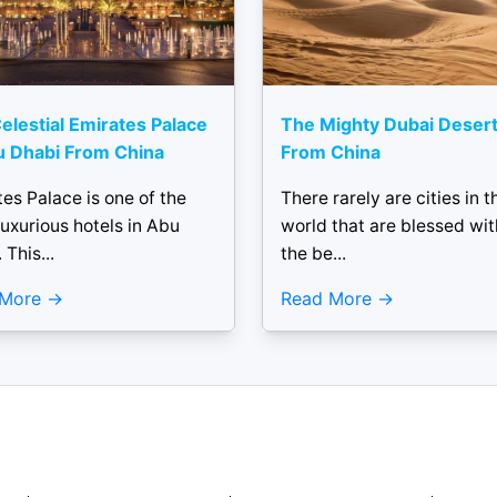
elestial Emirates Palace
The Mighty Dubai Deser
u Dhabi From China
From China
es Palace is one of the
There rarely are cities in t
uxurious hotels in Abu
world that are blessed wit
 This...
the be...
 More
Read More