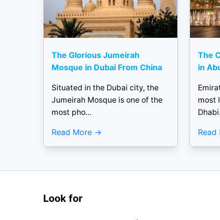
The Glorious Jumeirah
The C
Mosque in Dubai From China
in Ab
Situated in the Dubai city, the
Emirat
Jumeirah Mosque is one of the
most l
most pho...
Dhabi.
Read More
Read
Look for