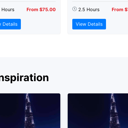
5 Hours
From $75.00
2.5 Hours
From $
 Details
View Details
nspiration