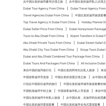
从中国出发的迪拜豪华沙漠之旅
从中国出发的迪拜私人沙漠之
Dubai Tour Agency From China
Dubai Travel Agency From
Travel Agencies Dubai From China
中国出发的迪拜旅游套
Top Travel Agency in Dubai From China
Holiday Planner D
Dubai Safari Price From China
Dubai Honeymoon Package
Tours to Abu Dhabi From China
Airport Transfers in Dubai
Abu Dhabi Private Tours From China
Dubai Desert Safari 
Abu Dhabi City Tour Dubai From China
Group Tours Dubai
Dubai and Abu Dhabi Combined Tour Package from China
Dubai Tours And Packages From China
All Inclusive Duba
来自中国的迪拜旅行社
中国出发的阿布扎比​​私人旅游
来
中国游客迪拜导览游
中国出发的清晨沙漠之旅
从中国出
计划从中国前往迪拜的旅行
中国出发的迪拜城市旅游套餐价格
中国机场迪拜中转之旅
中国游客迪拜私人导览游
来自中国
中国出发的迪拜中转私人旅游
从中国出发，在迪拜码头租赁豪
中国出发的迪拜度假套餐
中国出发的迪拜全包式度假套餐