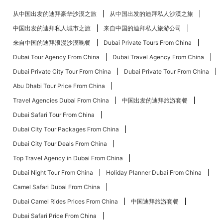
从中国出发的迪拜豪华沙漠之旅
从中国出发的迪拜私人沙漠之旅
中国出发的迪拜私人城市之旅
来自中国的迪拜私人旅游公司
来自中国的迪拜浪漫沙漠晚餐
Dubai Private Tours From China
Dubai Tour Agency From China
Dubai Travel Agency From China
Dubai Private City Tour From China
Dubai Private Tour From China
Abu Dhabi Tour Price From China
Travel Agencies Dubai From China
中国出发的迪拜旅游套餐
Dubai Safari Tour From China
Dubai City Tour Packages From China
Dubai City Tour Deals From China
Top Travel Agency in Dubai From China
Dubai Night Tour From China
Holiday Planner Dubai From China
Camel Safari Dubai From China
Dubai Camel Rides Prices From China
中国迪拜旅游套餐
Dubai Safari Price From China