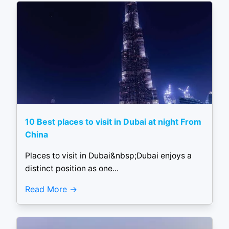
10 Best places to visit in Dubai at night From
China
Places to visit in Dubai&nbsp;Dubai enjoys a
distinct position as one...
Read More