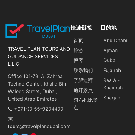
快速链接
目的地
首页
Abu Dhabi
TRAVEL PLAN TOURS AND
旅游
Ajman
GUIDANCE SERVICES
博客
Dubai
L.L.C
联系我们
Fujairah
Office 101-79, Al Zahraa
了解迪拜
Ras Al-
Techno Center, Khalid Bin
Khaimah
迪拜景点
Waleed Street, Dubai,
Sharjah
United Arab Emirates
阿布扎比景
点
📞 +971-(0)55-9204400
✉️
tours@travelplandubai.com