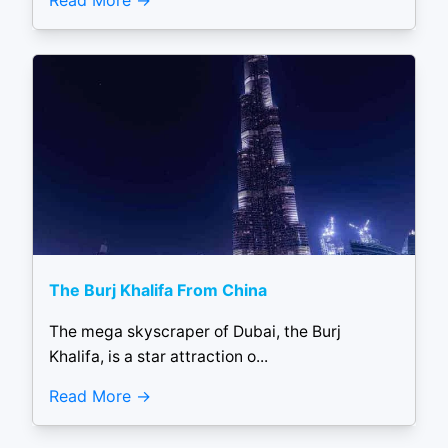
Read More
The Burj Khalifa From China
The mega skyscraper of Dubai, the Burj
Khalifa, is a star attraction o...
Read More