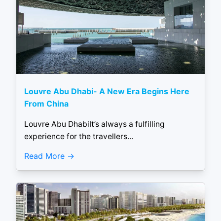
Louvre Abu Dhabi- A New Era Begins Here
From China
Louvre Abu DhabiIt’s always a fulfilling
experience for the travellers...
Read More