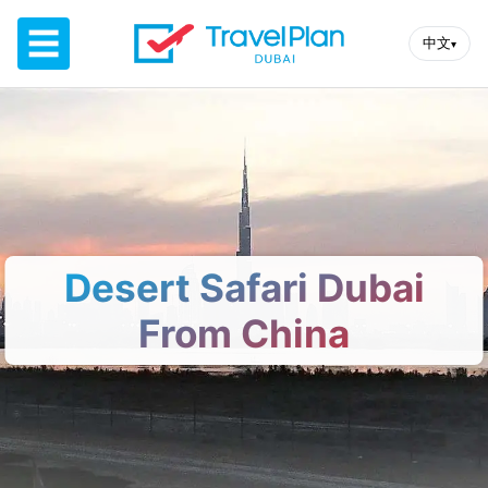
☰
中文
▾
Desert Safari Dubai
From China