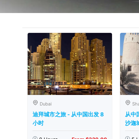
Dubai
Sha
迪拜城市之旅 - 从中​​国出发 8
从中
小时
沙迦