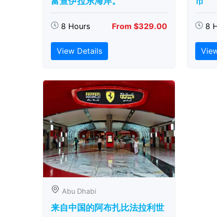
富查伊拉东海岸。
市
8 Hours
From $329.00
8 
View Details
View
Abu Dhabi
来自中国的阿布扎比​​法拉利世