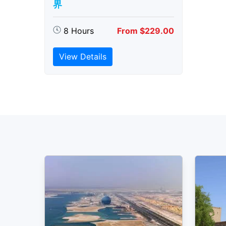
界
8 Hours
From $229.00
View Details