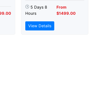
5 Days 8
From
99.00
Hours
$1499.00
View Details