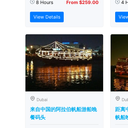
8 Hours
From $259.00
4 
View Details
View
Dubai
Du
来自中国的阿拉伯帆船游船晚
距离
餐码头
帆船