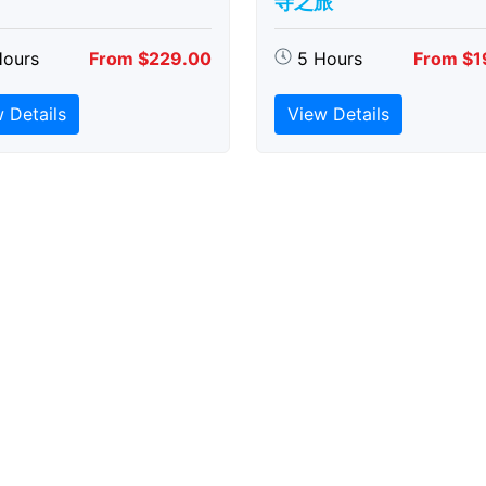
寺之旅
Hours
From $229.00
5 Hours
From $1
 Details
View Details