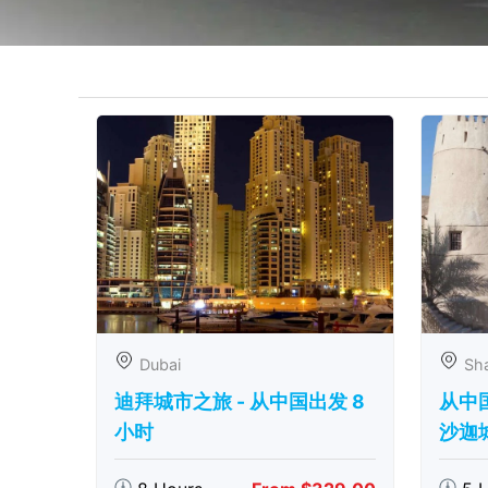
Dubai
Sha
迪拜城市之旅 - 从中​​国出发 8
从中
小时
沙迦