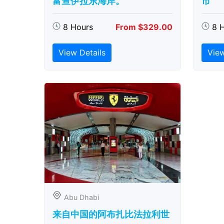
富查伊拉东海岸。
市
8 Hours
From $329.00
8 
View Details
View
Abu Dhabi
来自中国的阿布扎比​​法拉利世