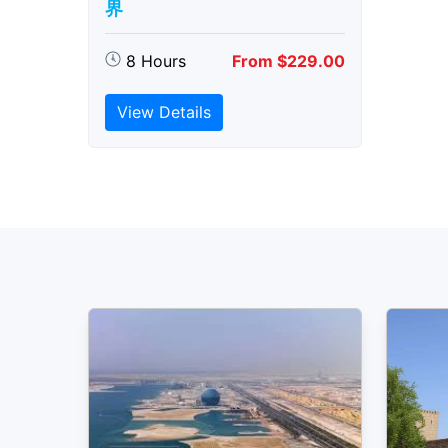
界
8 Hours
From $229.00
View Details