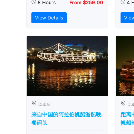
8 Hours
From $259.00
4 
View Details
View
Dubai
Du
来自中国的阿拉伯帆船游船晚
距离
餐码头
帆船