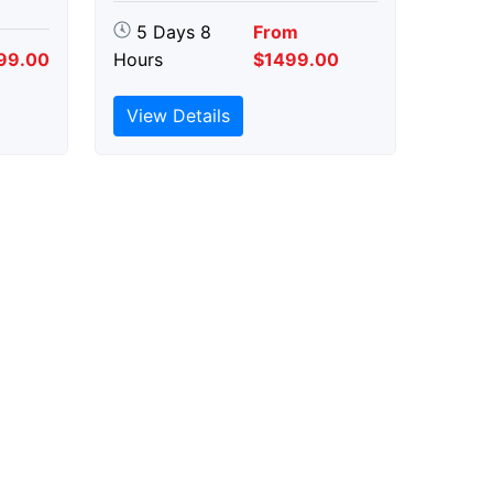
5 Days 8
From
99.00
Hours
$1499.00
View Details