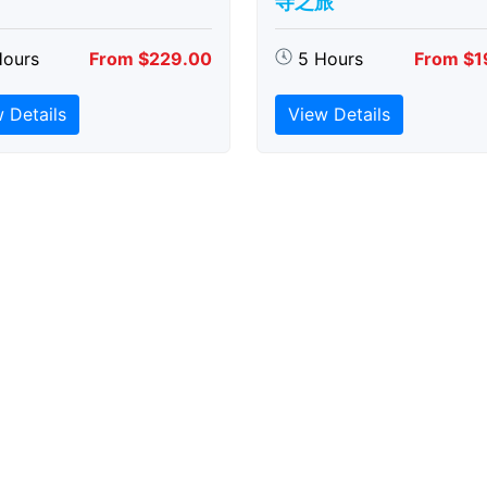
寺之旅
Hours
From $229.00
5 Hours
From $1
 Details
View Details