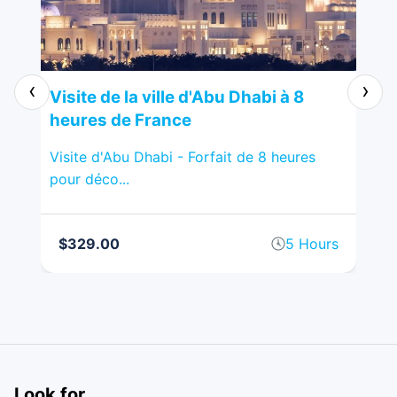
‹
›
Visite de la ville d'Abu Dhabi à 8
Fe
heures de France
Fr
Visite d'Abu Dhabi - Forfait de 8 heures
Fer
pour déco...
spe
rs
$329.00
5 Hours
$
Look for