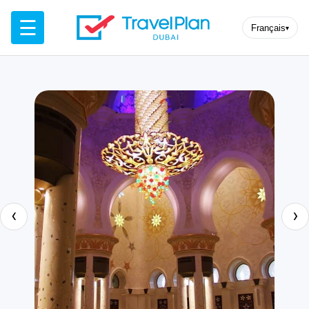
☰
Français
▾
‹
›