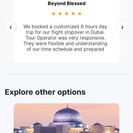
Beyond Blessed
★ ★ ★ ★ ★
‹
›
We booked a customized 8 hours day
trip for our flight stopover in Dubai.
Tour Operator was very responsive.
They were flexible and understanding
of our time schedule and prepared
itinerary according to it. It all went
perfectly well, from pick-up at the
hotel and the tour around the City. Our
tour guide, Mr. Ashraf was very
knowledgeable and helpful too. Highly
recommended.
Explore other options