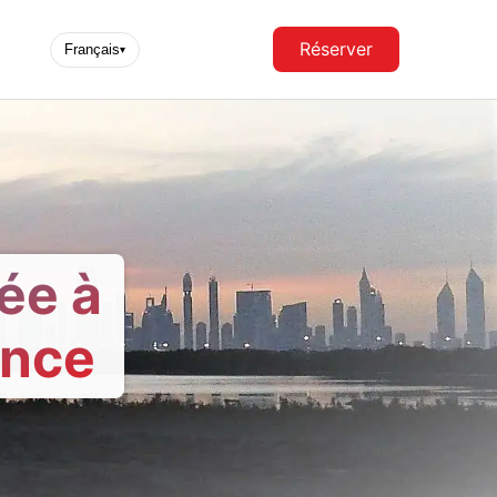
Réserver
Français
▾
ée à
ance