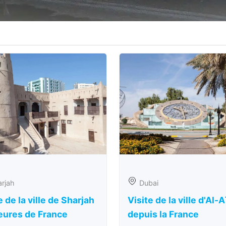
rjah
Dubai
e de la ville de Sharjah
Visite de la ville d'Al-A
eures de France
depuis la France