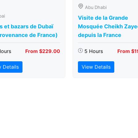
Abu Dhabi
bai
Visite de la Grande
s et bazars de Dubaï
Mosquée Cheikh Zaye
provenance de France)
depuis la France
Hours
From $229.00
5 Hours
From $1
 Details
View Details