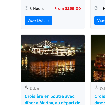
8 Hours
From $259.00
4 
View Details
View
Dubai
Du
Croisière en boutre avec
Crois
dîner à Marina, au départ de
dîner