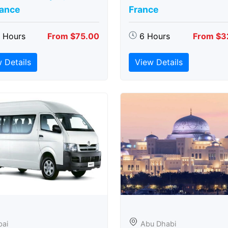
rance
France
5 Hours
From $75.00
6 Hours
From $3
 Details
View Details
bai
Abu Dhabi