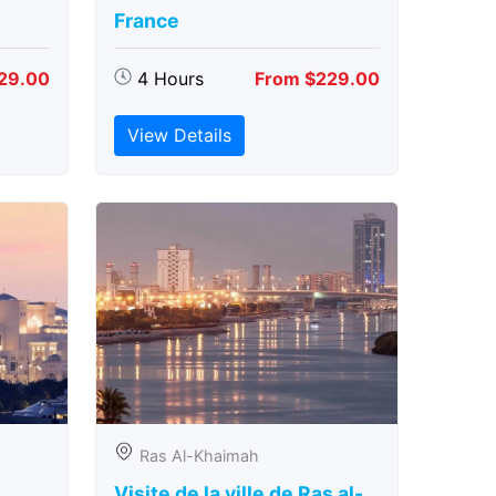
France
29.00
4 Hours
From $229.00
View Details
Ras Al-Khaimah
Visite de la ville de Ras al-