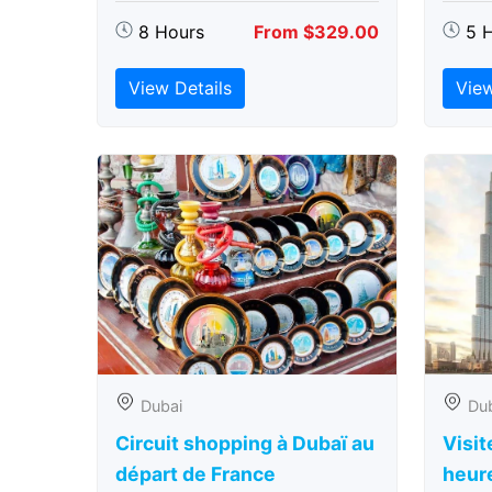
8 Hours
From $329.00
5 
View Details
View
Dubai
Du
Circuit shopping à Dubaï au
Visit
départ de France
heure