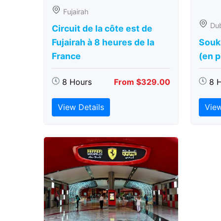
Fujairah
Du
Circuit de la côte est de
Fujairah à 8 heures de la
Souk
France
(en 
8 Hours
From $329.00
8 
View Details
View