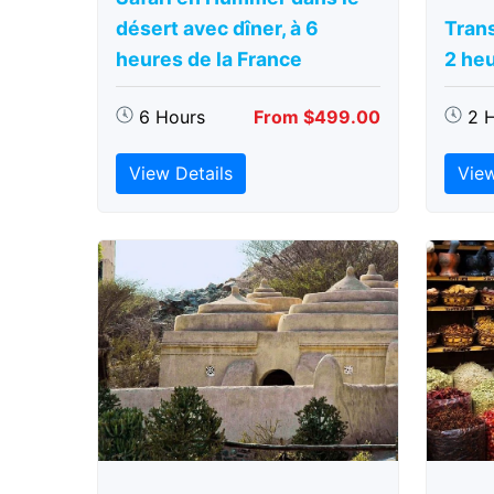
désert avec dîner, à 6
Trans
heures de la France
2 heu
6 Hours
From $499.00
2 
View Details
View