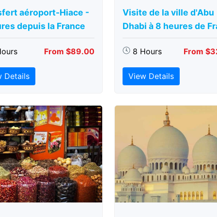
fert aéroport-Hiace -
Visite de la ville d'Abu
res depuis la France
Dhabi à 8 heures de F
Hours
From $89.00
8 Hours
From $3
 Details
View Details