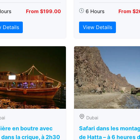
Hours
From $199.00
6 Hours
From $2
 Details
View Details
bai
Dubai
ière en boutre avec
Safari dans les monta
 dans la crique, à 2h30
de Hatta – à 6 heures d