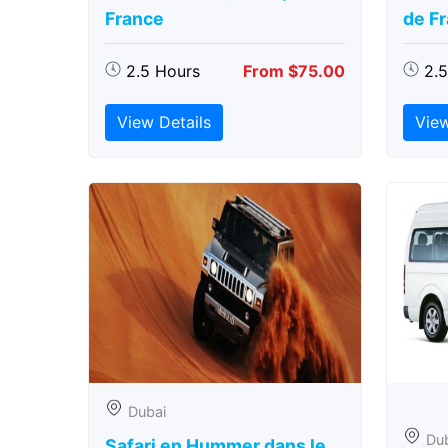
France
de F
2.5 Hours
From $75.00
2.
View Details
View
Dubai
Du
Safari en Hummer dans le