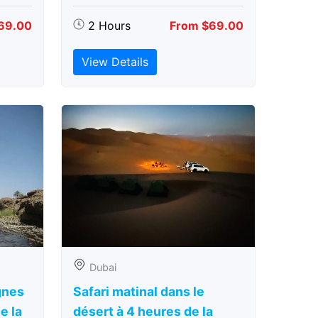
69.00
2 Hours
From $69.00
View Details
Dubai
gnes
Safari matinal dans le
e la
désert à 4 heures de la