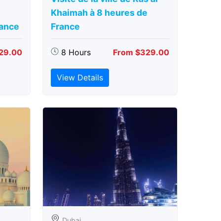
Khaimah à 8 heures de
rance
France
29.00
8 Hours
From $329.00
View Details
Dubai