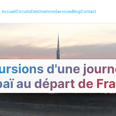
Accueil
Circuits
Destinations
Services
Blog
Contact
ursions d'une journ
aï au départ de Fr