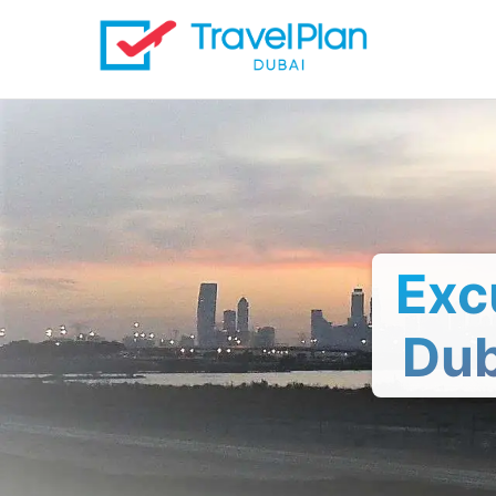
Exc
Dub