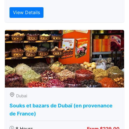
View Details
Dubai
Souks et bazars de Dubaï (en provenance
de France)
8 Hours
From $229.00