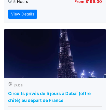
5 Hours
From $199.00
View Details
Dubai
Circuits privés de 5 jours à Dubaï (offre
d'été) au départ de France