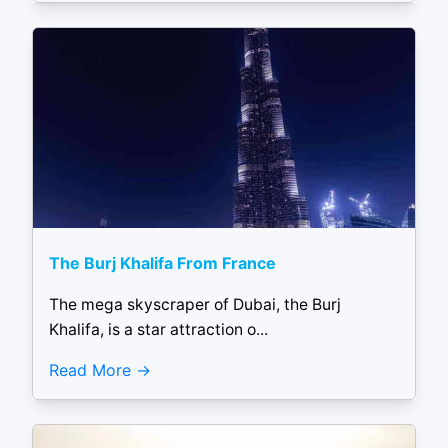
The Burj Khalifa From France
The mega skyscraper of Dubai, the Burj
Khalifa, is a star attraction o...
Read More