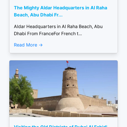
The Mighty Aldar Headquarters in Al Raha
Beach, Abu Dhabi Fr...
Aldar Headquarters in Al Raha Beach, Abu
Dhabi From FranceFor French t...
Read More