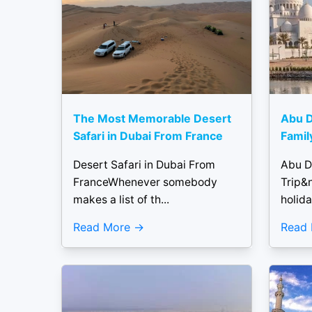
The Most Memorable Desert
Abu D
Safari in Dubai From France
Famil
Desert Safari in Dubai From
Abu D
FranceWhenever somebody
Trip&
makes a list of th...
holida
Read More
Read