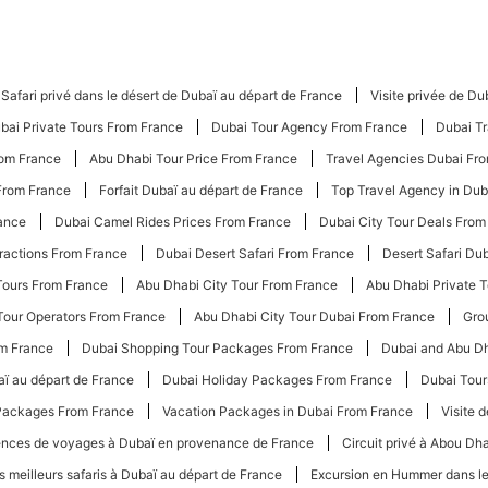
Safari privé dans le désert de Dubaï au départ de France
Visite privée de Du
bai Private Tours From France
Dubai Tour Agency From France
Dubai T
rom France
Abu Dhabi Tour Price From France
Travel Agencies Dubai Fr
From France
Forfait Dubaï au départ de France
Top Travel Agency in Dub
ance
Dubai Camel Rides Prices From France
Dubai City Tour Deals From
tractions From France
Dubai Desert Safari From France
Desert Safari Du
Tours From France
Abu Dhabi City Tour From France
Abu Dhabi Private 
Tour Operators From France
Abu Dhabi City Tour Dubai From France
Gro
om France
Dubai Shopping Tour Packages From France
Dubai and Abu D
aï au départ de France
Dubai Holiday Packages From France
Dubai Tou
Packages From France
Vacation Packages in Dubai From France
Visite 
nces de voyages à Dubaï en provenance de France
Circuit privé à Abou Dh
s meilleurs safaris à Dubaï au départ de France
Excursion en Hummer dans le