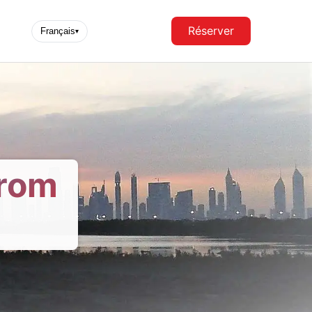
Réserver
Français
▾
From