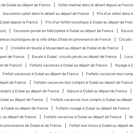
s de Dubaï au départ de France
Safari matinal dans le désert depuis la Franc
Excursions safari dans le désert au départ de France
Prix ​​d'un safari dans
 Dubaï depuis la France
Prix ​​d'un forfait touristique à Dubaï au départ de Fra
nce)
Excursion privée en hélicoptère à Dubaï au départ de France
Excurs
ateurs touristiques de la ville d'Abu Dhabi en provenance de France
Circuits
ce
Croisière en boutre à Musandam au départ de Dubaï et de France
épart de France
Escale à Dubaï : circuits privés au départ de France
Locat
art de France)
Forfaits vacances à Dubaï au départ de France
Voyage à D
Forfait vacances à Dubaï au départ de France
Forfaits vacances tout comp
épart de France
Forfaits vacances tout compris à Dubaï au départ de France
compris à Dubaï au départ de France
Séjours à Dubaï au départ de France
Dubaï au départ de France
Forfaits vacances tout compris à Dubaï au départ
s à Dubaï au départ de France
Forfaits voyage à Dubaï au départ de France
, au départ de France
Forfaits vacances à Dubaï au départ de France
Vo
 en provenance de Dubaï et de France
Forfait tout inclus à Dubaï au départ d