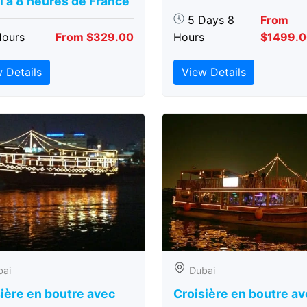
 à 8 heures de France
5 Days 8
From
Hours
From $329.00
Hours
$1499.
 Details
View Details
bai
Dubai
ière en boutre avec
Croisière en boutre a