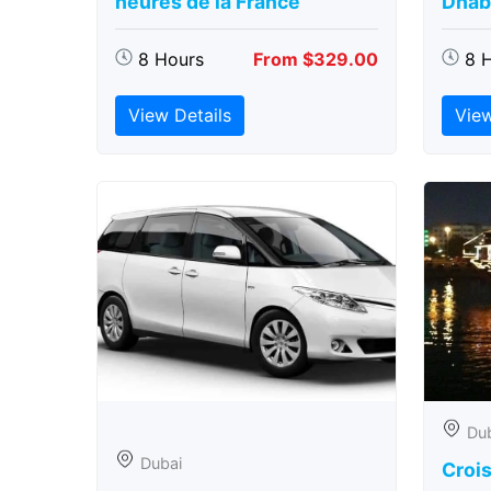
heures de la France
Dhabi
8 Hours
From $329.00
8 
View Details
View
Du
Dubai
Crois