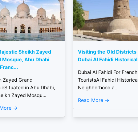
ajestic Sheikh Zayed
Visiting the Old Districts
 Mosque, Abu Dhabi
Dubai Al Fahidi Historical 
Franc...
Dubai Al Fahidi For French
h Zayed Grand
TouristsAl Fahidi Historica
eSituated in Abu Dhabi,
Neighborhood a...
heikh Zayed Mosqu...
Read More
 More