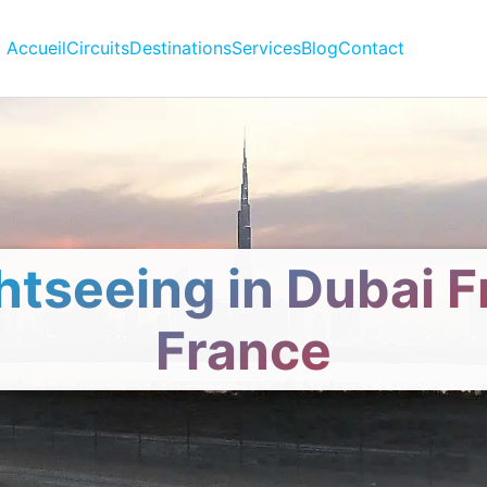
Accueil
Circuits
Destinations
Services
Blog
Contact
htseeing in Dubai 
France