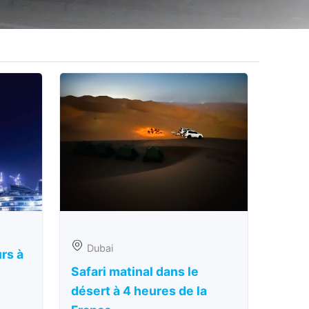
Dubai
urs à
Safari matinal dans le
désert à 4 heures de la