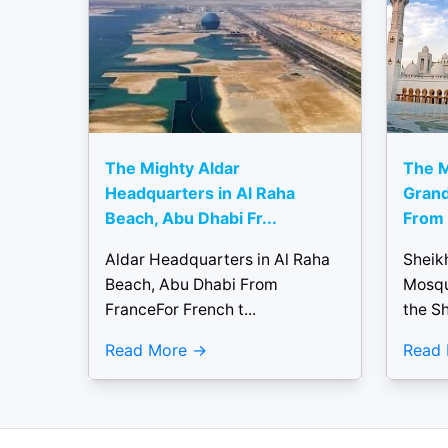
The Mighty Aldar
The M
Headquarters in Al Raha
Grand
Beach, Abu Dhabi Fr...
From 
Aldar Headquarters in Al Raha
Sheik
Beach, Abu Dhabi From
Mosqu
FranceFor French t...
the S
Read More
Read