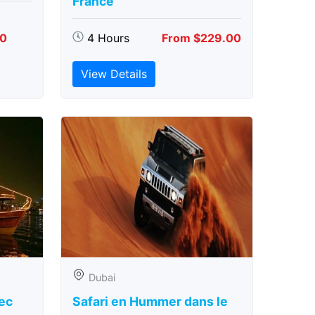
France
00
4 Hours
From $229.00
View Details
Dubai
vec
Safari en Hummer dans le