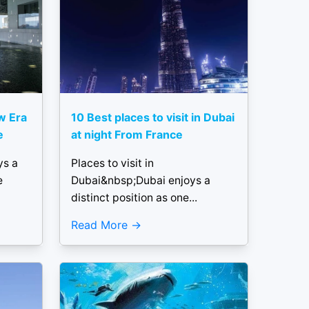
w Era
10 Best places to visit in Dubai
e
at night From France
ys a
Places to visit in
e
Dubai&nbsp;Dubai enjoys a
distinct position as one...
Read More