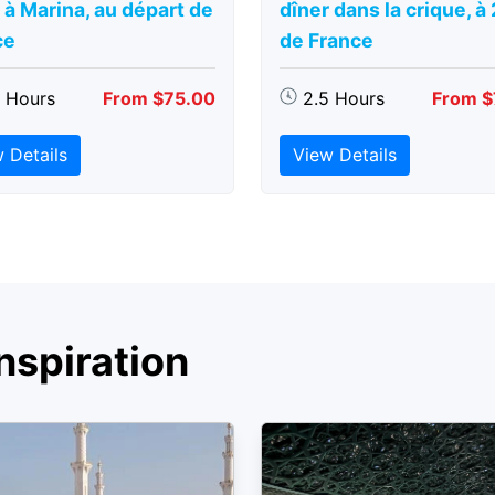
 à Marina, au départ de
dîner dans la crique, à
ce
de France
5 Hours
From $75.00
2.5 Hours
From $
 Details
View Details
nspiration