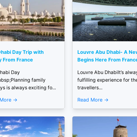
habi Day Trip with
Louvre Abu Dhabi- A Ne
y From France
Begins Here From Franc
habi Day
Louvre Abu DhabiIt’s alwa
nbsp;Planning family
fulfilling experience for th
ys is always exciting fo...
travellers...
 More
Read More