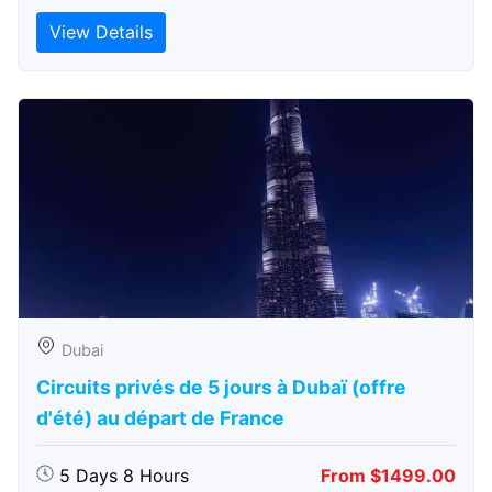
View Details
Dubai
Circuits privés de 5 jours à Dubaï (offre
d'été) au départ de France
5 Days 8 Hours
From $1499.00