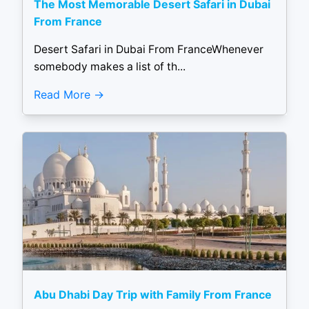
The Most Memorable Desert Safari in Dubai
From France
Desert Safari in Dubai From FranceWhenever
somebody makes a list of th...
Read More
Abu Dhabi Day Trip with Family From France