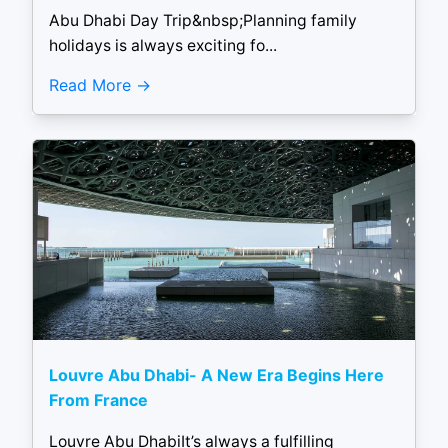
Abu Dhabi Day Trip&nbsp;Planning family
holidays is always exciting fo...
Read More
Louvre Abu Dhabi- A New Era Begins Here
From France
Louvre Abu DhabiIt’s always a fulfilling