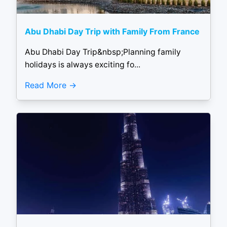
Abu Dhabi Day Trip with Family From France
Abu Dhabi Day Trip&nbsp;Planning family
holidays is always exciting fo...
Read More