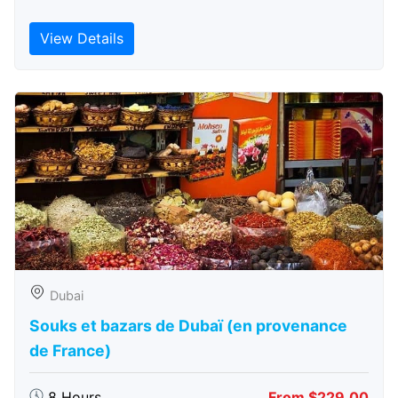
View Details
Dubai
Souks et bazars de Dubaï (en provenance
de France)
8 Hours
From $229.00