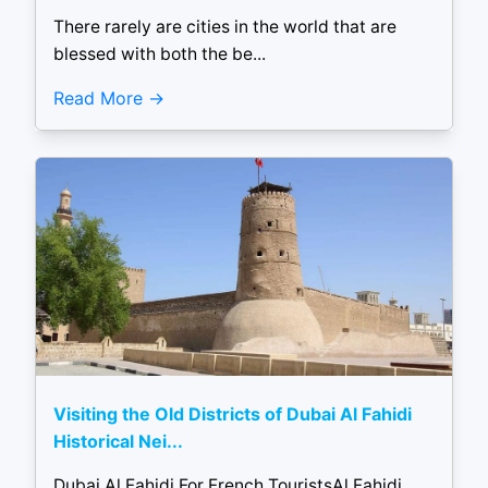
There rarely are cities in the world that are
blessed with both the be...
Read More
Visiting the Old Districts of Dubai Al Fahidi
Historical Nei...
Dubai Al Fahidi For French TouristsAl Fahidi