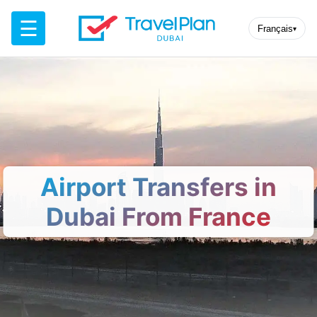
☰
Français
▾
Airport Transfers in
Dubai From France