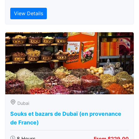
View Details
Dubai
Souks et bazars de Dubaï (en provenance
de France)
8 Hours
From $229.00