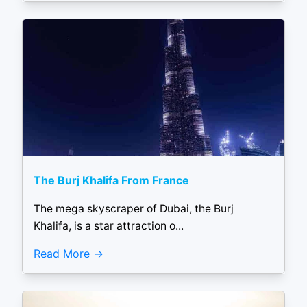
The Burj Khalifa From France
The mega skyscraper of Dubai, the Burj
Khalifa, is a star attraction o...
Read More