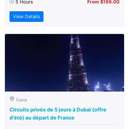
5 Hours
From $199.00
View Details
Dubai
Circuits privés de 5 jours à Dubaï (offre
d'été) au départ de France