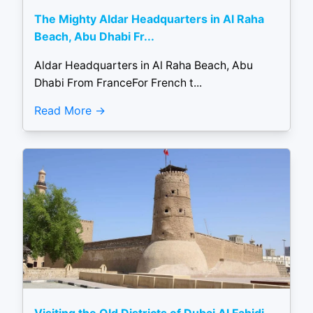
The Mighty Aldar Headquarters in Al Raha
Beach, Abu Dhabi Fr...
Aldar Headquarters in Al Raha Beach, Abu
Dhabi From FranceFor French t...
Read More