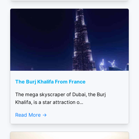
The Burj Khalifa From France
The mega skyscraper of Dubai, the Burj
Khalifa, is a star attraction o...
Read More