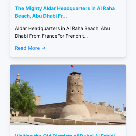
The Mighty Aldar Headquarters in Al Raha
Beach, Abu Dhabi Fr...
Aldar Headquarters in Al Raha Beach, Abu
Dhabi From FranceFor French t...
Read More