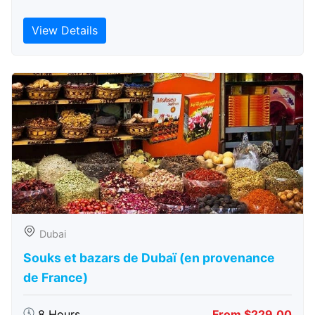
View Details
Dubai
Souks et bazars de Dubaï (en provenance
de France)
8 Hours
From $229.00