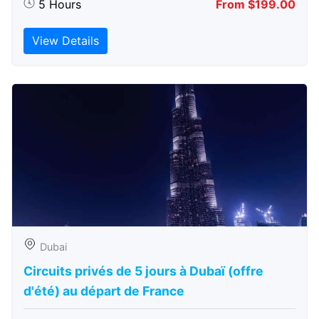
5 Hours
From $199.00
View Details
Dubai
Circuits privés de 5 jours à Dubaï (offre
d'été) au départ de France