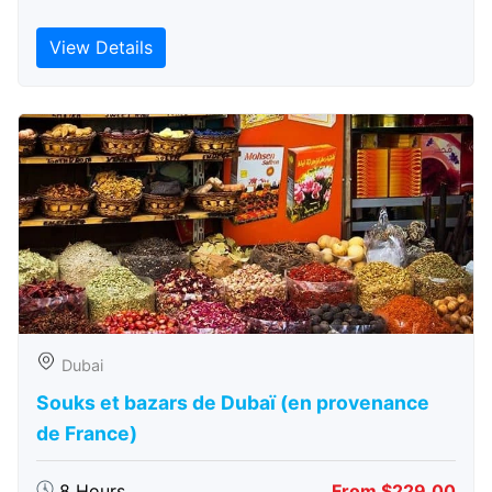
View Details
Dubai
Souks et bazars de Dubaï (en provenance
de France)
8 Hours
From $229.00