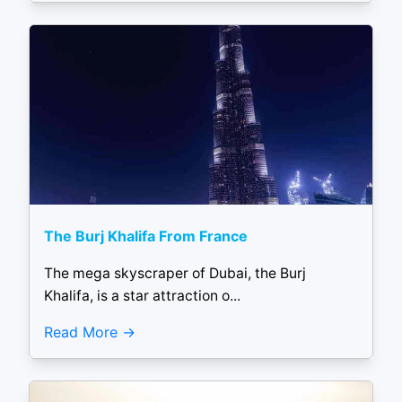
The Burj Khalifa From France
The mega skyscraper of Dubai, the Burj
Khalifa, is a star attraction o...
Read More