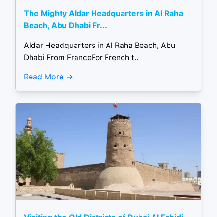
The Mighty Aldar Headquarters in Al Raha
Beach, Abu Dhabi Fr...
Aldar Headquarters in Al Raha Beach, Abu
Dhabi From FranceFor French t...
Read More